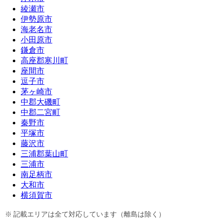
綾瀬市
伊勢原市
海老名市
小田原市
鎌倉市
高座郡寒川町
座間市
逗子市
茅ヶ崎市
中郡大磯町
中郡二宮町
秦野市
平塚市
藤沢市
三浦郡葉山町
三浦市
南足柄市
大和市
横須賀市
記載エリアは全て対応しています（離島は除く）