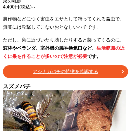
巣の駆除
4,400
円(税込)～
農作物などにつく害虫をエサとして狩ってくれる益虫で、
無闇には攻撃してこないおとなしいハチです。
ただし、巣に近づいたり壊したりすると襲ってくるのに、
窓枠やベランダ、室外機の脇や換気口など、
生活範囲の近
くに巣を作ることが多いので注意が必要
です。
アシナガバチの特徴を確認する
スズメバチ