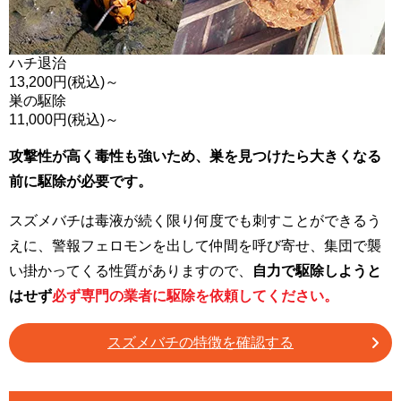
ハチ退治
13,200
円(税込)～
巣の駆除
11,000
円(税込)～
攻撃性が高く毒性も強いため、巣を見つけたら大きくなる
前に駆除が必要です。
スズメバチは毒液が続く限り何度でも刺すことができるう
えに、警報フェロモンを出して仲間を呼び寄せ、集団で襲
い掛かってくる性質がありますので、
自力で駆除しようと
はせず
必ず専門の業者に駆除を依頼してください。
スズメバチの特徴を確認する