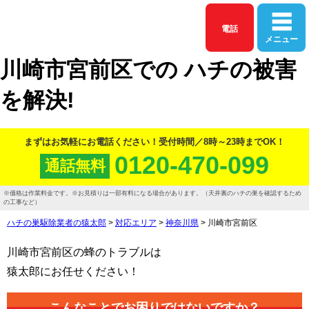
電話
メニュー
川崎市宮前区
での
ハチ
の
被害
を
解決!
まずはお気軽にお電話ください！
受付時間／8時～23時までOK！
0120-470-099
通話
無料
価格は作業料金です。
お見積りは一部有料になる場合があります。（天井裏のハチの巣を確認するため
の工事など）
ハチの巣駆除業者の猿太郎
>
対応エリア
>
神奈川県
>
川崎市宮前区
川崎市宮前区の
蜂のトラブルは
猿太郎にお任せください！
こんなことでお困りではないですか？