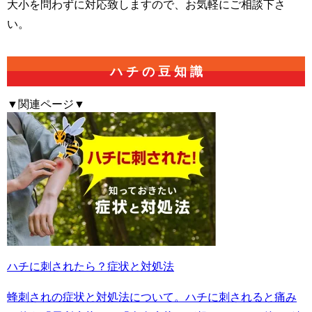
大小を問わずに対応致しますので、お気軽にご相談下さ
い。
ハ
チ
の
豆
知
識
▼関連ページ▼
ハチに刺されたら？症状と対処法
蜂刺されの症状と対処法について。ハチに刺されると痛み