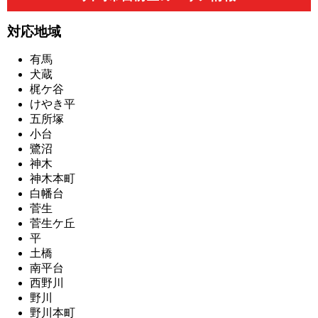
対応地域
有馬
犬蔵
梶ケ谷
けやき平
五所塚
小台
鷺沼
神木
神木本町
白幡台
菅生
菅生ケ丘
平
土橋
南平台
西野川
野川
野川本町