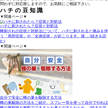
問わずに対応致しますので、お気軽にご相談下さい。
ハ
チ
の
豆
知
識
▼関連ページ▼
ハチに刺されたら？症状と対処法
蜂刺されの症状と対処法について。ハチに刺されると痛みを伴
う「局所症状」や「全身症状」が起こります。後
... [続きを読
む]
▼関連ページ▼
自分で安全に蜂の巣を駆除する方法
蜂の巣駆除の方法をご紹介。スプレー等を使って自分でやれば
蜂の巣駆除を無料でできるとお考えの方もおられ
... [続きを読