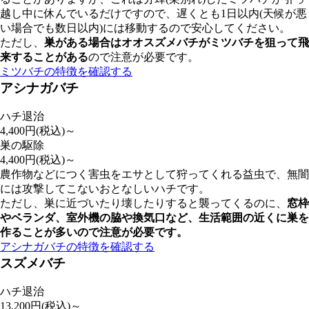
越し中に休んでいるだけですので、遅くとも1日以内(天候が悪
い場合でも数日以内)には移動するので安心してください。
ただし、
巣がある場合はオオスズメバチがミツバチを狙って飛
来することがある
ので注意が必要です。
ミツバチの特徴を確認する
アシナガバチ
ハチ退治
4,400
円(税込)～
巣の駆除
4,400
円(税込)～
農作物などにつく害虫をエサとして狩ってくれる益虫で、無闇
には攻撃してこないおとなしいハチです。
ただし、巣に近づいたり壊したりすると襲ってくるのに、
窓枠
やベランダ、室外機の脇や換気口など、
生活範囲の近くに巣を
作ることが多いので注意が必要
です。
アシナガバチの特徴を確認する
スズメバチ
ハチ退治
13,200
円(税込)～