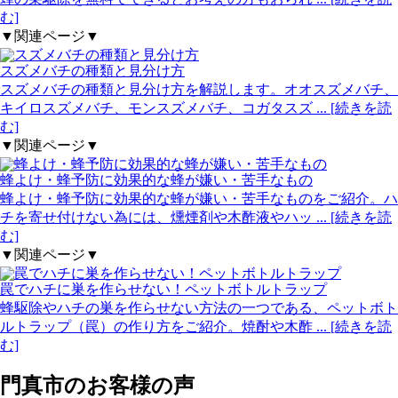
む]
▼関連ページ▼
スズメバチの種類と見分け方
スズメバチの種類と見分け方を解説します。オオスズメバチ、
キイロスズメバチ、モンスズメバチ、コガタスズ
... [続きを読
む]
▼関連ページ▼
蜂よけ・蜂予防に効果的な蜂が嫌い・苦手なもの
蜂よけ・蜂予防に効果的な蜂が嫌い・苦手なものをご紹介。ハ
チを寄せ付けない為には、燻煙剤や木酢液やハッ
... [続きを読
む]
▼関連ページ▼
罠でハチに巣を作らせない！ペットボトルトラップ
蜂駆除やハチの巣を作らせない方法の一つである、ペットボト
ルトラップ（罠）の作り方をご紹介。焼酎や木酢
... [続きを読
む]
門真市の
お客様の声