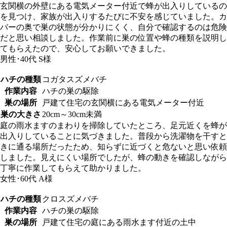
玄関横の外壁にある電気メーター付近で蜂が出入りしているの
を見つけ、家族が出入りするたびに不安を感じていました。カ
バーの奥で巣の状態が分かりにくく、自分で確認するのは危険
だと思い相談しました。作業前に巣の位置や蜂の種類を説明し
てもらえたので、安心してお願いできました。
男性･40代
S様
ハチの種類
コガタスズメバチ
作業内容
ハチの巣の駆除
巣の場所
戸建て住宅の玄関横にある電気メーター付近
巣の大きさ
20cm～30cm未満
庭の雨水ますのまわりを掃除していたところ、足元近くを蜂が
出入りしていることに気づきました。普段から洗濯物を干すと
きに通る場所だったため、知らずに近づくと危ないと思い依頼
しました。見えにくい場所でしたが、蜂の動きを確認しながら
丁寧に作業してもらえて助かりました。
女性･60代
A様
ハチの種類
クロスズメバチ
作業内容
ハチの巣の駆除
巣の場所
戸建て住宅の庭にある雨水ます付近の土中