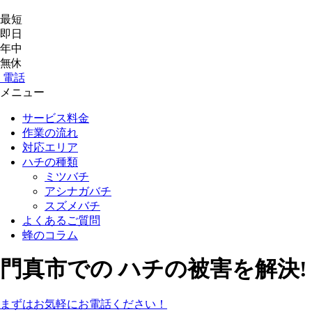
最短
即日
年中
無休
電話
メニュー
サービス料金
作業の流れ
対応エリア
ハチの種類
ミツバチ
アシナガバチ
スズメバチ
よくあるご質問
蜂のコラム
門真市
での
ハチ
の
被害
を
解決!
まずはお気軽にお電話ください！