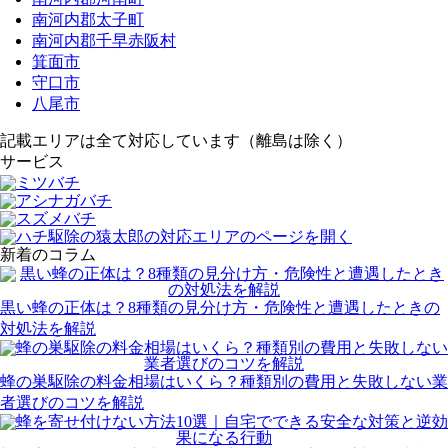
南河内郡太子町
南河内郡千早赤阪村
箕面市
守口市
八尾市
記載エリアは全て対応しています（離島は除く）
サービス
新着のコラム
黒い蜂の正体は？8種類の見分け方・危険性と遭遇したときの
対処法を解説
蜂の巣駆除の料金相場はいくら？種類別の費用と失敗しない業
者選びのコツを解説