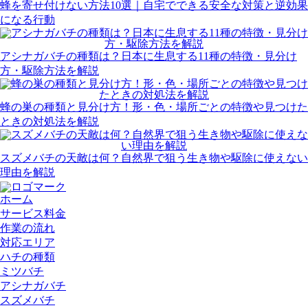
蜂を寄せ付けない方法10選｜自宅でできる安全な対策と逆効果
になる行動
アシナガバチの種類は？日本に生息する11種の特徴・見分け
方・駆除方法を解説
蜂の巣の種類と見分け方！形・色・場所ごとの特徴や見つけた
ときの対処法を解説
スズメバチの天敵は何？自然界で狙う生き物や駆除に使えない
理由を解説
ホーム
サービス料金
作業の流れ
対応エリア
ハチの種類
ミツバチ
アシナガバチ
スズメバチ