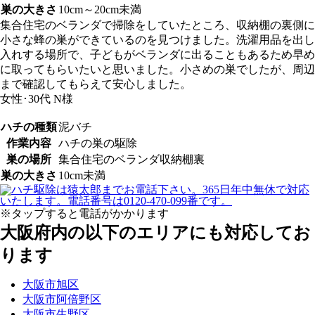
巣の大きさ
10cm～20cm未満
集合住宅のベランダで掃除をしていたところ、収納棚の裏側に
小さな蜂の巣ができているのを見つけました。洗濯用品を出し
入れする場所で、子どもがベランダに出ることもあるため早め
に取ってもらいたいと思いました。小さめの巣でしたが、周辺
まで確認してもらえて安心しました。
女性･30代
N様
ハチの種類
泥バチ
作業内容
ハチの巣の駆除
巣の場所
集合住宅のベランダ収納棚裏
巣の大きさ
10cm未満
※タップすると電話がかかります
大阪府内の以下のエリアにも対応してお
ります
大阪市旭区
大阪市阿倍野区
大阪市生野区