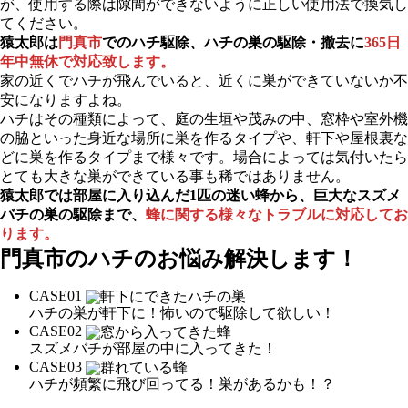
が、使用する際は隙間ができないように正しい使用法で換気し
てください。
猿太郎は
門真市
でのハチ駆除、ハチの巣の駆除・撤去に
365日
年中無休で対応致します。
家の近くでハチが飛んでいると、近くに巣ができていないか不
安になりますよね。
ハチはその種類によって、庭の生垣や茂みの中、窓枠や室外機
の脇といった身近な場所に巣を作るタイプや、軒下や屋根裏な
どに巣を作るタイプまで様々です。場合によっては気付いたら
とても大きな巣ができている事も稀ではありません。
猿太郎では部屋に入り込んだ1匹の迷い蜂から、巨大なスズメ
バチの巣の駆除まで、
蜂に関する様々なトラブルに対応してお
ります。
門真市の
ハチのお悩み解決します！
CASE
01
ハチの巣が軒下に！怖いので駆除して欲しい！
CASE
02
スズメバチが部屋の中に入ってきた！
CASE
03
ハチが頻繁に飛び回ってる！巣があるかも！？