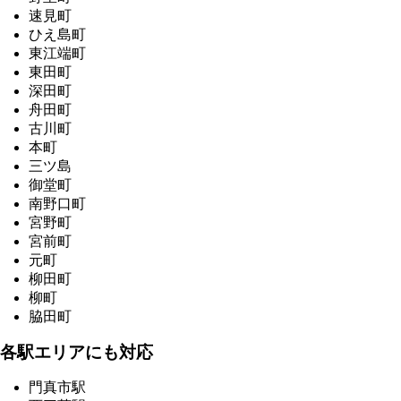
速見町
ひえ島町
東江端町
東田町
深田町
舟田町
古川町
本町
三ツ島
御堂町
南野口町
宮野町
宮前町
元町
柳田町
柳町
脇田町
各駅エリアにも対応
門真市駅