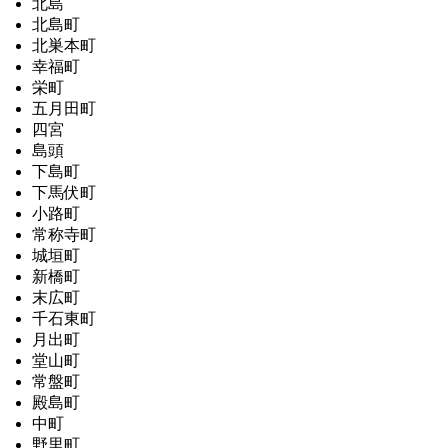
北島
北島町
北巣本町
幸福町
栄町
五月田町
四宮
島頭
下島町
下馬伏町
小路町
常称寺町
城垣町
新橋町
末広町
千石東町
月出町
堂山町
常盤町
殿島町
中町
野里町