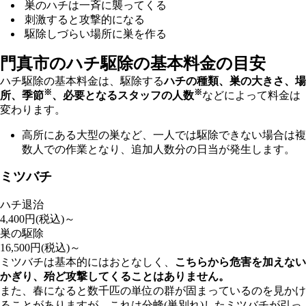
巣のハチは一斉に襲ってくる
刺激すると攻撃的になる
駆除しづらい場所に巣を作る
門真市の
ハチ駆除の基本料金の目安
ハチ駆除の基本料金は、駆除する
ハチの種類、巣の大きさ、場
※
※
所、季節
、必要となるスタッフの人数
などによって料金は
変わります。
高所にある大型の巣など、一人では駆除できない場合は複
数人での作業となり、追加人数分の日当が発生します。
ミツバチ
ハチ退治
4,400
円(税込)～
巣の駆除
16,500
円(税込)～
ミツバチは基本的にはおとなしく、
こちらから危害を加えない
かぎり、殆ど攻撃してくることはありません。
また、春になると数千匹の単位の群が固まっているのを見かけ
ることがありますが、これは分蜂(巣別れ)したミツバチが引っ