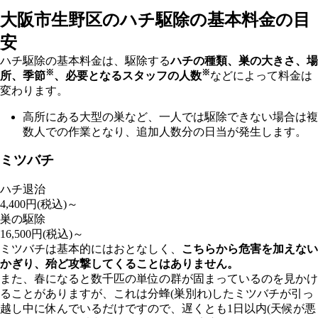
大阪市生野区の
ハチ駆除の基本料金の目
安
ハチ駆除の基本料金は、駆除する
ハチの種類、巣の大きさ、場
※
※
所、季節
、必要となるスタッフの人数
などによって料金は
変わります。
高所にある大型の巣など、一人では駆除できない場合は複
数人での作業となり、追加人数分の日当が発生します。
ミツバチ
ハチ退治
4,400
円(税込)～
巣の駆除
16,500
円(税込)～
ミツバチは基本的にはおとなしく、
こちらから危害を加えない
かぎり、殆ど攻撃してくることはありません。
また、春になると数千匹の単位の群が固まっているのを見かけ
ることがありますが、これは分蜂(巣別れ)したミツバチが引っ
越し中に休んでいるだけですので、遅くとも1日以内(天候が悪