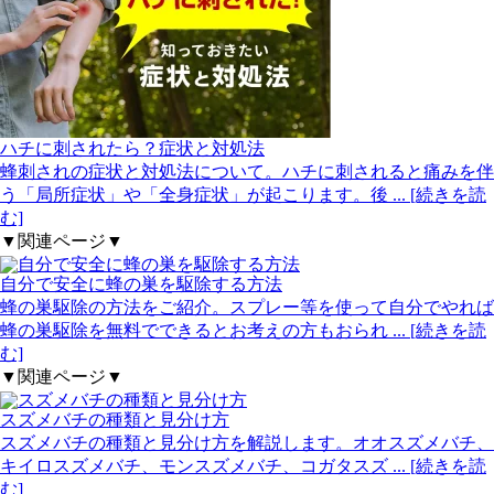
ハチに刺されたら？症状と対処法
蜂刺されの症状と対処法について。ハチに刺されると痛みを伴
う「局所症状」や「全身症状」が起こります。後
... [続きを読
む]
▼関連ページ▼
自分で安全に蜂の巣を駆除する方法
蜂の巣駆除の方法をご紹介。スプレー等を使って自分でやれば
蜂の巣駆除を無料でできるとお考えの方もおられ
... [続きを読
む]
▼関連ページ▼
スズメバチの種類と見分け方
スズメバチの種類と見分け方を解説します。オオスズメバチ、
キイロスズメバチ、モンスズメバチ、コガタスズ
... [続きを読
む]