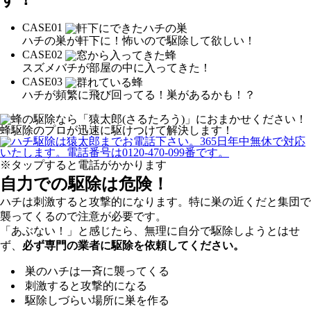
CASE
01
ハチの巣が軒下に！怖いので駆除して欲しい！
CASE
02
スズメバチが部屋の中に入ってきた！
CASE
03
ハチが頻繁に飛び回ってる！巣があるかも！？
※タップすると電話がかかります
自力での駆除は危険！
ハチは刺激すると攻撃的になります。特に巣の近くだと集団で
襲ってくるので注意が必要です。
「あぶない！」と感じたら、無理に自分で駆除しようとはせ
ず、
必ず専門の業者に駆除を依頼してください。
巣のハチは一斉に襲ってくる
刺激すると攻撃的になる
駆除しづらい場所に巣を作る