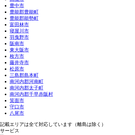
豊中市
豊能郡豊能町
豊能郡能勢町
富田林市
寝屋川市
羽曳野市
阪南市
東大阪市
枚方市
藤井寺市
松原市
三島郡島本町
南河内郡河南町
南河内郡太子町
南河内郡千早赤阪村
箕面市
守口市
八尾市
記載エリアは全て対応しています（離島は除く）
サービス