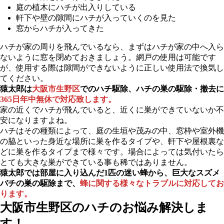
庭の植木にハチが出入りしている
軒下や壁の隙間にハチが入っていくのを見た
窓からハチが入ってきた
ハチが家の周りを飛んでいるなら、まずはハチが家の中へ入ら
ないように窓を閉めておきましょう。網戸の使用は可能です
が、使用する際は隙間ができないように正しい使用法で換気し
てください。
猿太郎は
大阪市生野区
でのハチ駆除、ハチの巣の駆除・撤去に
365日年中無休で対応致します。
家の近くでハチが飛んでいると、近くに巣ができていないか不
安になりますよね。
ハチはその種類によって、庭の生垣や茂みの中、窓枠や室外機
の脇といった身近な場所に巣を作るタイプや、軒下や屋根裏な
どに巣を作るタイプまで様々です。場合によっては気付いたら
とても大きな巣ができている事も稀ではありません。
猿太郎では部屋に入り込んだ1匹の迷い蜂から、巨大なスズメ
バチの巣の駆除まで、
蜂に関する様々なトラブルに対応してお
ります。
大阪市生野区の
ハチのお悩み解決しま
す！