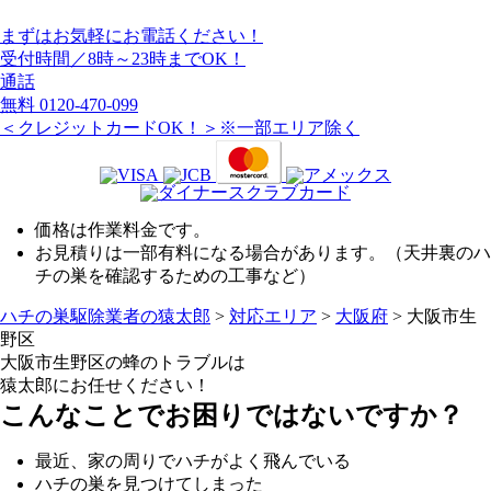
まずはお気軽にお電話ください！
受付時間／8時～23時までOK！
通話
無料
0120-470-099
＜クレジットカードOK！＞※一部エリア除く
価格は作業料金です。
お見積りは一部有料になる場合があります。（天井裏のハ
チの巣を確認するための工事など）
ハチの巣駆除業者の猿太郎
>
対応エリア
>
大阪府
>
大阪市生
野区
大阪市生野区の
蜂のトラブルは
猿太郎にお任せください！
こんなことでお困りではないですか？
最近、家の周りでハチがよく飛んでいる
ハチの巣を見つけてしまった