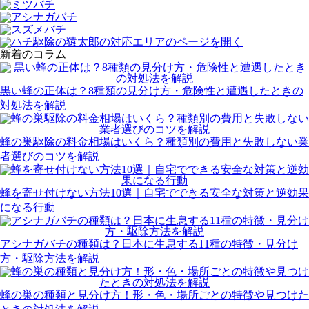
新着のコラム
黒い蜂の正体は？8種類の見分け方・危険性と遭遇したときの
対処法を解説
蜂の巣駆除の料金相場はいくら？種類別の費用と失敗しない業
者選びのコツを解説
蜂を寄せ付けない方法10選｜自宅でできる安全な対策と逆効果
になる行動
アシナガバチの種類は？日本に生息する11種の特徴・見分け
方・駆除方法を解説
蜂の巣の種類と見分け方！形・色・場所ごとの特徴や見つけた