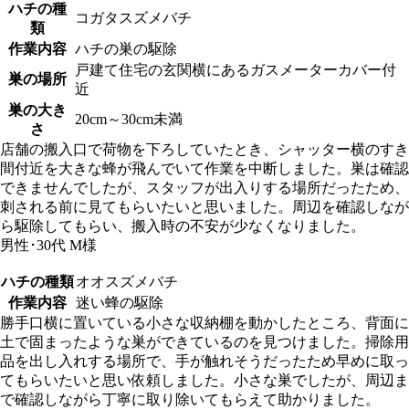
ハチの種
コガタスズメバチ
類
作業内容
ハチの巣の駆除
戸建て住宅の玄関横にあるガスメーターカバー付
巣の場所
近
巣の大き
20cm～30cm未満
さ
店舗の搬入口で荷物を下ろしていたとき、シャッター横のすき
間付近を大きな蜂が飛んでいて作業を中断しました。巣は確認
できませんでしたが、スタッフが出入りする場所だったため、
刺される前に見てもらいたいと思いました。周辺を確認しなが
ら駆除してもらい、搬入時の不安が少なくなりました。
男性･30代
M様
ハチの種類
オオスズメバチ
作業内容
迷い蜂の駆除
勝手口横に置いている小さな収納棚を動かしたところ、背面に
土で固まったような巣ができているのを見つけました。掃除用
品を出し入れする場所で、手が触れそうだったため早めに取っ
てもらいたいと思い依頼しました。小さな巣でしたが、周辺ま
で確認しながら丁寧に取り除いてもらえて助かりました。