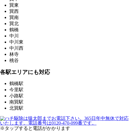
巽東
巽西
巽南
巽北
鶴橋
中川
中川東
中川西
林寺
桃谷
各駅エリアにも対応
鶴橋駅
今里駅
小路駅
南巽駅
北巽駅
※タップすると電話がかかります