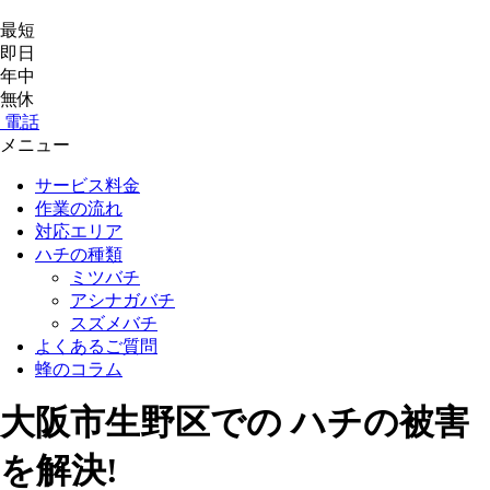
最短
即日
年中
無休
電話
メニュー
サービス料金
作業の流れ
対応エリア
ハチの種類
ミツバチ
アシナガバチ
スズメバチ
よくあるご質問
蜂のコラム
大阪市生野区
での
ハチ
の
被害
を
解決!