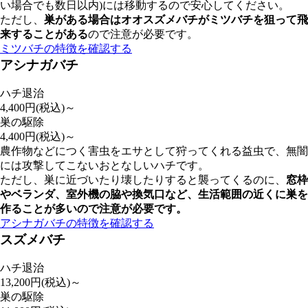
い場合でも数日以内)には移動するので安心してください。
ただし、
巣がある場合はオオスズメバチがミツバチを狙って飛
来することがある
ので注意が必要です。
ミツバチの特徴を確認する
アシナガバチ
ハチ退治
4,400
円(税込)～
巣の駆除
4,400
円(税込)～
農作物などにつく害虫をエサとして狩ってくれる益虫で、無闇
には攻撃してこないおとなしいハチです。
ただし、巣に近づいたり壊したりすると襲ってくるのに、
窓枠
やベランダ、室外機の脇や換気口など、
生活範囲の近くに巣を
作ることが多いので注意が必要
です。
アシナガバチの特徴を確認する
スズメバチ
ハチ退治
13,200
円(税込)～
巣の駆除