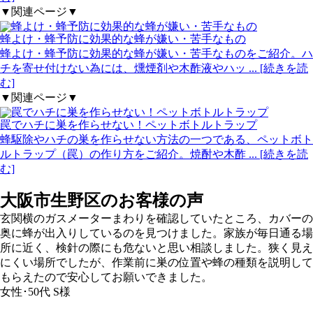
▼関連ページ▼
蜂よけ・蜂予防に効果的な蜂が嫌い・苦手なもの
蜂よけ・蜂予防に効果的な蜂が嫌い・苦手なものをご紹介。ハ
チを寄せ付けない為には、燻煙剤や木酢液やハッ
... [続きを読
む]
▼関連ページ▼
罠でハチに巣を作らせない！ペットボトルトラップ
蜂駆除やハチの巣を作らせない方法の一つである、ペットボト
ルトラップ（罠）の作り方をご紹介。焼酎や木酢
... [続きを読
む]
大阪市生野区の
お客様の声
玄関横のガスメーターまわりを確認していたところ、カバーの
奥に蜂が出入りしているのを見つけました。家族が毎日通る場
所に近く、検針の際にも危ないと思い相談しました。狭く見え
にくい場所でしたが、作業前に巣の位置や蜂の種類を説明して
もらえたので安心してお願いできました。
女性･50代
S様