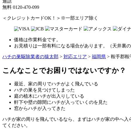
通話
無料
0120-470-099
＜クレジットカードOK！＞※一部エリア除く
価格は作業料金です。
お見積りは一部有料になる場合があります。（天井裏の
ハチの巣駆除業者の猿太郎
>
対応エリア
>
福岡県
>
鞍手郡鞍
こんなことでお困りではないですか？
最近、家の周りでハチがよく飛んでいる
ハチの巣を見つけてしまった
庭の植木にハチが出入りしている
軒下や壁の隙間にハチが入っていくのを見た
窓からハチが入ってきた
ハチが家の周りを飛んでいるなら、まずはハチが家の中へ入
てください。