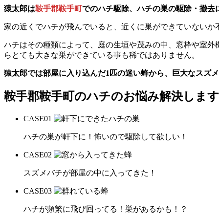
猿太郎は
鞍手郡鞍手町
でのハチ駆除、ハチの巣の駆除・撤去
家の近くでハチが飛んでいると、近くに巣ができていないか
ハチはその種類によって、庭の生垣や茂みの中、窓枠や室外
らとても大きな巣ができている事も稀ではありません。
猿太郎では部屋に入り込んだ1匹の迷い蜂から、巨大なスズ
鞍手郡鞍手町の
ハチのお悩み解決しま
CASE
01
ハチの巣が軒下に！怖いので駆除して欲しい！
CASE
02
スズメバチが部屋の中に入ってきた！
CASE
03
ハチが頻繁に飛び回ってる！巣があるかも！？