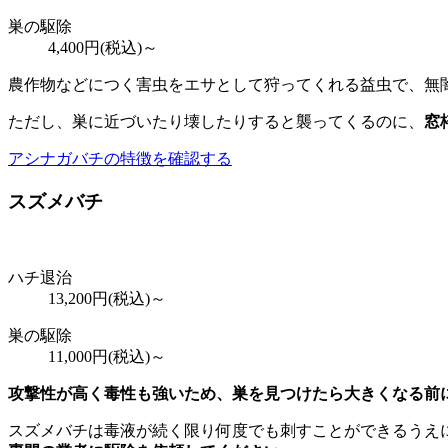
巣の駆除
4,400
円(税込)～
農作物などにつく害虫をエサとして狩ってくれる益虫で、無
ただし、巣に近づいたり壊したりすると襲ってくるのに、
窓
アシナガバチの特徴を確認する
スズメバチ
ハチ退治
13,200
円(税込)～
巣の駆除
11,000
円(税込)～
攻撃性が高く毒性も強いため、巣を見つけたら大きくなる前
スズメバチは毒液が続く限り何度でも刺すことができるうえ