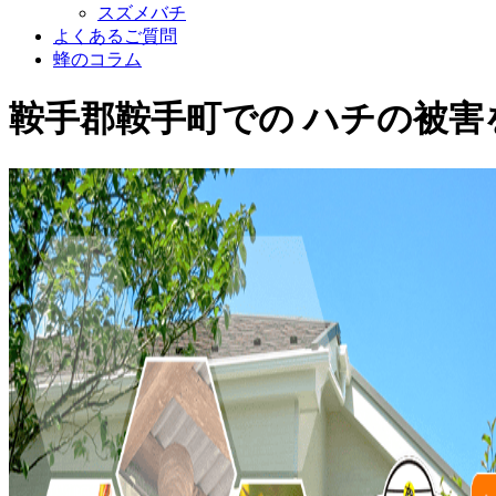
スズメバチ
よくあるご質問
蜂のコラム
鞍手郡鞍手町
での
ハチ
の
被害