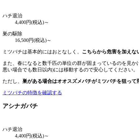
ハチ退治
4,400
円(税込)～
巣の駆除
16,500
円(税込)～
ミツバチは基本的にはおとなしく、
こちらから危害を加えな
また、春になると数千匹の単位の群が固まっているのを見かけ
悪い場合でも数日以内)には移動するので安心してください。
ただし、
巣がある場合はオオスズメバチがミツバチを狙って
ミツバチの特徴を確認する
アシナガバチ
ハチ退治
4,400
円(税込)～