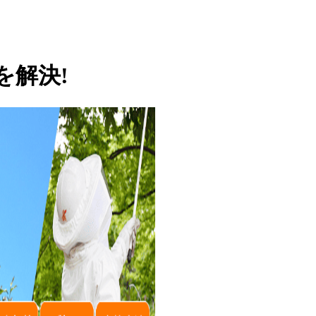
を
解決!