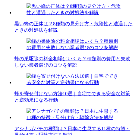
黒い蜂の正体は？8種類の見分け方・危険性と遭遇した
ときの対処法を解説
蜂の巣駆除の料金相場はいくら？種類別の費用と失敗
しない業者選びのコツを解説
蜂を寄せ付けない方法10選｜自宅でできる安全な対策
と逆効果になる行動
アシナガバチの種類は？日本に生息する11種の特徴・
見分け方・駆除方法を解説