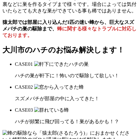
裏などに巣を作るタイプまで様々です。場合によっては気付
いたらとても大きな巣ができている事も稀ではありません。
猿太郎では部屋に入り込んだ1匹の迷い蜂から、巨大なスズ
メバチの巣の駆除まで、
蜂に関する様々なトラブルに対応し
ております。
大川市の
ハチのお悩み解決します！
CASE
01
ハチの巣が軒下に！怖いので駆除して欲しい！
CASE
02
スズメバチが部屋の中に入ってきた！
CASE
03
ハチが頻繁に飛び回ってる！巣があるかも！？