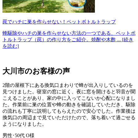
罠でハチに巣を作らせない！ペットボトルトラップ
蜂駆除やハチの巣を作らせない方法の一つである、ペットボ
トルトラップ（罠）の作り方をご紹介。焼酎や木酢
... [続き
を読む]
大川市の
お客様の声
2階の屋根下にある換気口まわりで蜂が出入りしているのを
見つけました。寝室の窓に近く、夜に窓を開けると羽音が聞
こえることがあり、家の中に入ってこないか心配になりまし
た。作業前に巣の位置や蜂の動きを確認していただき、駆除
の流れも丁寧に説明してもらえたので安心でした。作業後は
換気口の周辺まで見ていただけたので、落ち着いて過ごせる
ようになりました。
男性･50代
O様