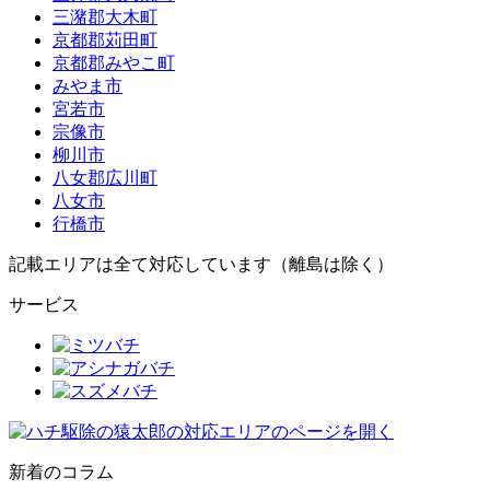
三潴郡大木町
京都郡苅田町
京都郡みやこ町
みやま市
宮若市
宗像市
柳川市
八女郡広川町
八女市
行橋市
記載エリアは全て対応しています（離島は除く）
サービス
新着のコラム