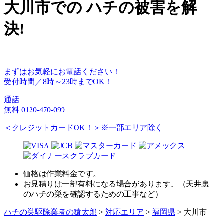
大川市
での
ハチ
の
被害
を
解
決!
まずはお気軽にお電話ください！
受付時間／8時～23時までOK！
通話
無料
0120-470-099
＜クレジットカードOK！＞※一部エリア除く
価格は作業料金です。
お見積りは一部有料になる場合があります。（天井裏
のハチの巣を確認するための工事など）
ハチの巣駆除業者の猿太郎
>
対応エリア
>
福岡県
>
大川市