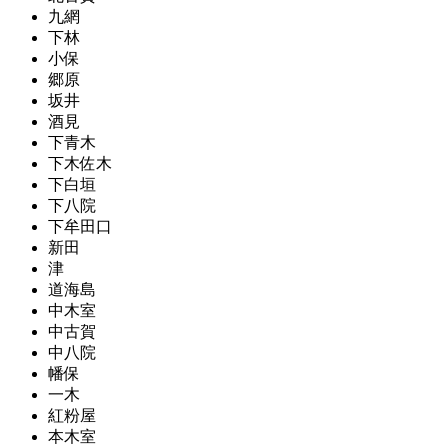
九網
下林
小保
郷原
坂井
酒見
下青木
下木佐木
下白垣
下八院
下牟田口
新田
津
道海島
中木室
中古賀
中八院
幡保
一木
紅粉屋
本木室