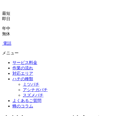
最短
即日
年中
無休
電話
メニュー
サービス料金
作業の流れ
対応エリア
ハチの種類
ミツバチ
アシナガバチ
スズメバチ
よくあるご質問
蜂のコラム