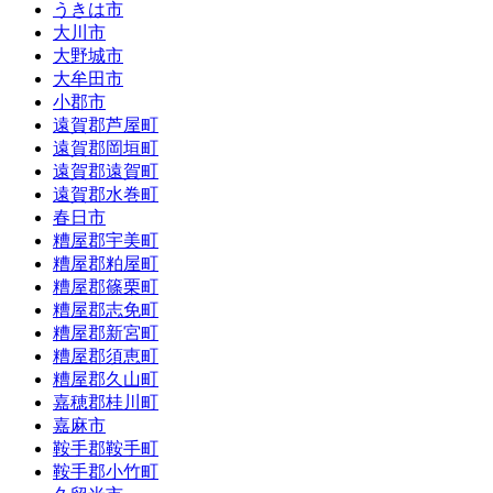
うきは市
大川市
大野城市
大牟田市
小郡市
遠賀郡芦屋町
遠賀郡岡垣町
遠賀郡遠賀町
遠賀郡水巻町
春日市
糟屋郡宇美町
糟屋郡粕屋町
糟屋郡篠栗町
糟屋郡志免町
糟屋郡新宮町
糟屋郡須恵町
糟屋郡久山町
嘉穂郡桂川町
嘉麻市
鞍手郡鞍手町
鞍手郡小竹町