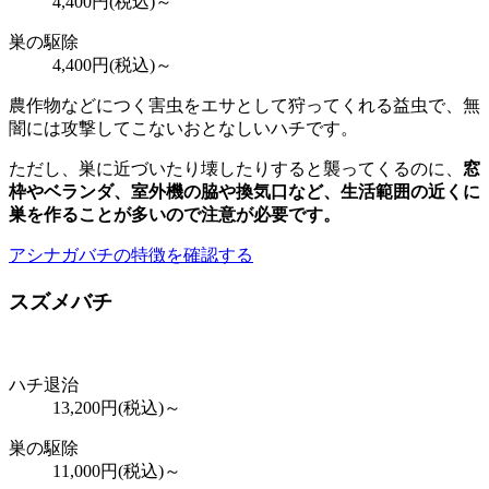
4,400
円(税込)～
巣の駆除
4,400
円(税込)～
農作物などにつく害虫をエサとして狩ってくれる益虫で、無
闇には攻撃してこないおとなしいハチです。
ただし、巣に近づいたり壊したりすると襲ってくるのに、
窓
枠やベランダ、室外機の脇や換気口など、
生活範囲の近くに
巣を作ることが多いので注意が必要
です。
アシナガバチの特徴を確認する
スズメバチ
ハチ退治
13,200
円(税込)～
巣の駆除
11,000
円(税込)～