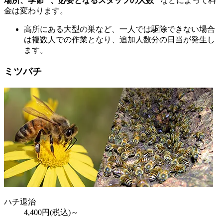
場所、季節
、必要となるスタッフの人数
などによって料
金は変わります。
高所にある大型の巣など、一人では駆除できない場合
は複数人での作業となり、追加人数分の日当が発生し
ます。
ミツバチ
ハチ退治
4,400
円(税込)～