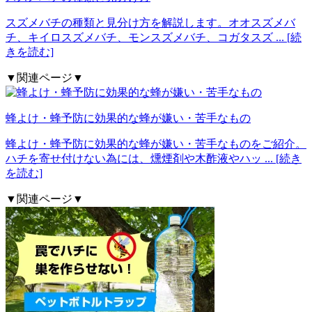
スズメバチの種類と見分け方を解説します。オオスズメバ
チ、キイロスズメバチ、モンスズメバチ、コガタスズ
... [続
きを読む]
▼関連ページ▼
蜂よけ・蜂予防に効果的な蜂が嫌い・苦手なもの
蜂よけ・蜂予防に効果的な蜂が嫌い・苦手なものをご紹介。
ハチを寄せ付けない為には、燻煙剤や木酢液やハッ
... [続き
を読む]
▼関連ページ▼