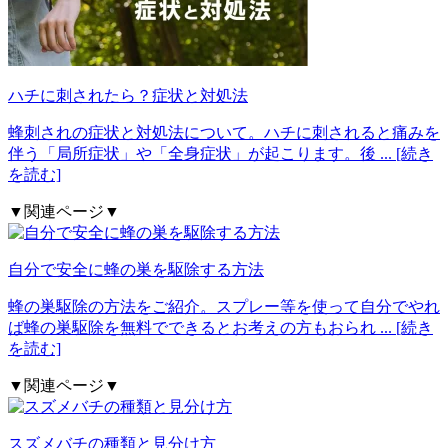
ハチに刺されたら？症状と対処法
蜂刺されの症状と対処法について。ハチに刺されると痛みを
伴う「局所症状」や「全身症状」が起こります。後
... [続き
を読む]
▼関連ページ▼
自分で安全に蜂の巣を駆除する方法
蜂の巣駆除の方法をご紹介。スプレー等を使って自分でやれ
ば蜂の巣駆除を無料でできるとお考えの方もおられ
... [続き
を読む]
▼関連ページ▼
スズメバチの種類と見分け方