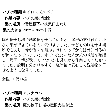
ハチの種類
キイロスズメバチ
作業内容
ハチの巣の駆除
巣の場所
2階屋根下の換気口まわり
巣の大きさ
20cm～30cm未満
庭の物干し場で洗濯物を干していると、屋根の支柱付近に小
さな巣ができているのに気づきました。子どもの服を干す場
所でもあり、蜂が近くを飛ぶようになってからは外に出るの
が怖くなっていました。来ていただいた方が巣の状態を確認
し、周囲に蜂が残っていないかも見ながら作業してください
ました。説明も分かりやすく、駆除後は安心して洗濯物を干
せるようになりました。
女性･30代
H様
ハチの種類
アシナガバチ
作業内容
ハチの巣の駆除
巣の場所
庭の物干し場の屋根支柱付近