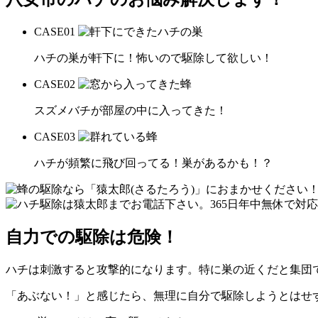
CASE
01
ハチの巣が軒下に！怖いので駆除して欲しい！
CASE
02
スズメバチが部屋の中に入ってきた！
CASE
03
ハチが頻繁に飛び回ってる！巣があるかも！？
自力での駆除は危険！
ハチは刺激すると攻撃的になります。特に巣の近くだと集団
「あぶない！」と感じたら、無理に自分で駆除しようとはせ