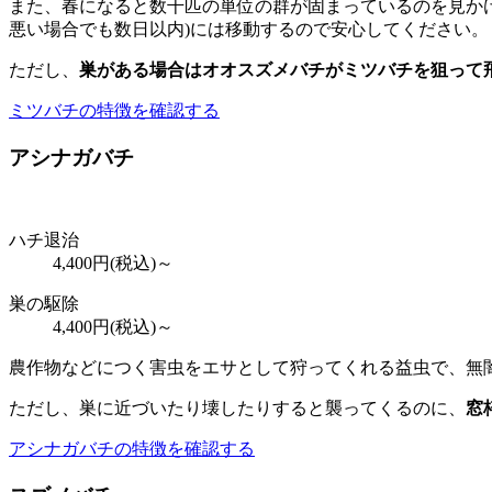
また、春になると数千匹の単位の群が固まっているのを見かけ
悪い場合でも数日以内)には移動するので安心してください。
ただし、
巣がある場合はオオスズメバチがミツバチを狙って
ミツバチの特徴を確認する
アシナガバチ
ハチ退治
4,400
円(税込)～
巣の駆除
4,400
円(税込)～
農作物などにつく害虫をエサとして狩ってくれる益虫で、無
ただし、巣に近づいたり壊したりすると襲ってくるのに、
窓
アシナガバチの特徴を確認する