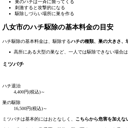
巣のハチは一斉に襲ってくる
刺激すると攻撃的になる
駆除しづらい場所に巣を作る
八女市の
ハチ駆除の基本料金の目安
ハチ駆除の基本料金は、駆除する
ハチの種類、巣の大きさ、
高所にある大型の巣など、一人では駆除できない場合は
ミツバチ
ハチ退治
4,400
円(税込)～
巣の駆除
16,500
円(税込)～
ミツバチは基本的にはおとなしく、
こちらから危害を加えな