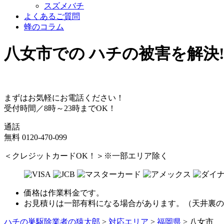
スズメバチ
よくあるご質問
蜂のコラム
八女市
での
ハチ
の
被害
を
解決
まずはお気軽にお電話ください！
受付時間／8時～23時までOK！
通話
無料
0120-470-099
＜クレジットカードOK！＞※一部エリア除く
価格は作業料金です。
お見積りは一部有料になる場合があります。（天井裏の
ハチの巣駆除業者の猿太郎
>
対応エリア
>
福岡県
>
八女市