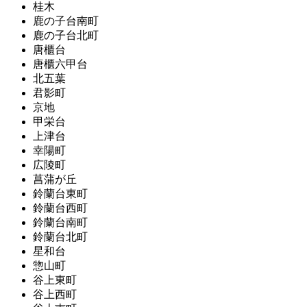
桂木
鹿の子台南町
鹿の子台北町
唐櫃台
唐櫃六甲台
北五葉
君影町
京地
甲栄台
上津台
幸陽町
広陵町
菖蒲が丘
鈴蘭台東町
鈴蘭台西町
鈴蘭台南町
鈴蘭台北町
星和台
惣山町
谷上東町
谷上西町