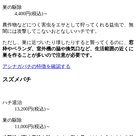
巣の駆除
4,400
円(税込)～
農作物などにつく害虫をエサとして狩ってくれる益虫で、無
闇には攻撃してこないおとなしいハチです。
ただし、巣に近づいたり壊したりすると襲ってくるのに、
窓
枠やベランダ、室外機の脇や換気口など、
生活範囲の近くに
巣を作ることが多いので注意が必要
です。
アシナガバチの特徴を確認する
スズメバチ
ハチ退治
13,200
円(税込)～
巣の駆除
11,000
円(税込)～