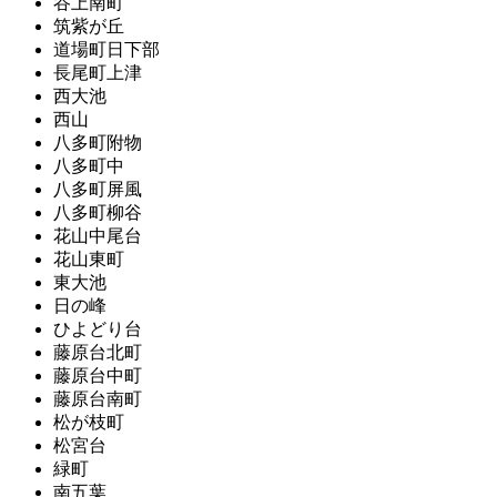
谷上南町
筑紫が丘
道場町日下部
長尾町上津
西大池
西山
八多町附物
八多町中
八多町屏風
八多町柳谷
花山中尾台
花山東町
東大池
日の峰
ひよどり台
藤原台北町
藤原台中町
藤原台南町
松が枝町
松宮台
緑町
南五葉