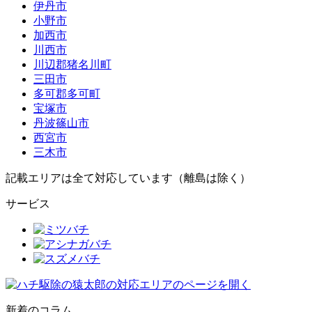
伊丹市
小野市
加西市
川西市
川辺郡猪名川町
三田市
多可郡多可町
宝塚市
丹波篠山市
西宮市
三木市
記載エリアは全て対応しています（離島は除く）
サービス
新着のコラム