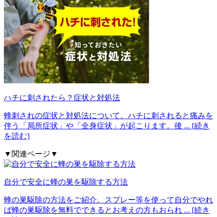
ハチに刺されたら？症状と対処法
蜂刺されの症状と対処法について。ハチに刺されると痛みを
伴う「局所症状」や「全身症状」が起こります。後
... [続き
を読む]
▼関連ページ▼
自分で安全に蜂の巣を駆除する方法
蜂の巣駆除の方法をご紹介。スプレー等を使って自分でやれ
ば蜂の巣駆除を無料でできるとお考えの方もおられ
... [続き