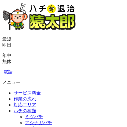
最短
即日
年中
無休
電話
メニュー
サービス料金
作業の流れ
対応エリア
ハチの種類
ミツバチ
アシナガバチ