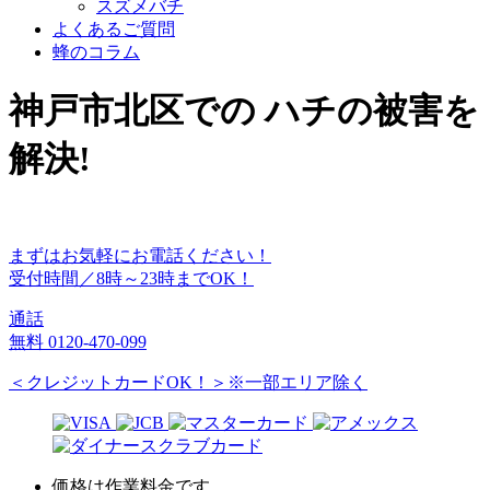
スズメバチ
よくあるご質問
蜂のコラム
神戸市北区
での
ハチ
の
被害
を
解決!
まずはお気軽にお電話ください！
受付時間／8時～23時までOK！
通話
無料
0120-470-099
＜クレジットカードOK！＞※一部エリア除く
価格は作業料金です。