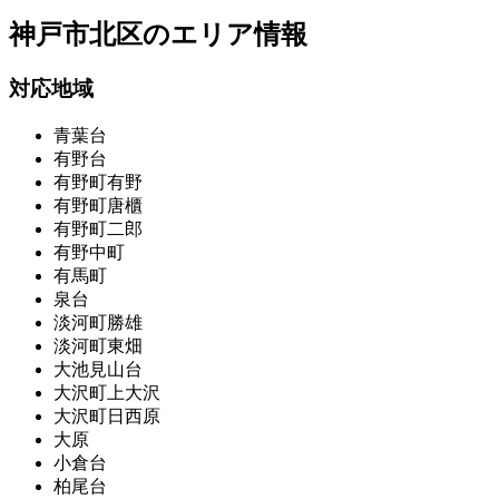
神戸市北区の
エリア情報
対応地域
青葉台
有野台
有野町有野
有野町唐櫃
有野町二郎
有野中町
有馬町
泉台
淡河町勝雄
淡河町東畑
大池見山台
大沢町上大沢
大沢町日西原
大原
小倉台
柏尾台