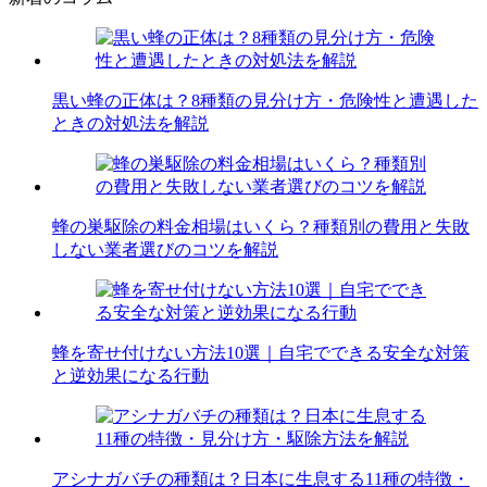
黒い蜂の正体は？8種類の見分け方・危険性と遭遇した
ときの対処法を解説
蜂の巣駆除の料金相場はいくら？種類別の費用と失敗
しない業者選びのコツを解説
蜂を寄せ付けない方法10選｜自宅でできる安全な対策
と逆効果になる行動
アシナガバチの種類は？日本に生息する11種の特徴・