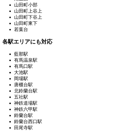
山田町小部
山田町上谷上
山田町下谷上
山田町東下
若葉台
各駅エリアにも対応
藍那駅
有馬温泉駅
有馬口駅
大池駅
岡場駅
唐櫃台駅
北鈴蘭台駅
五社駅
神鉄道場駅
神鉄六甲駅
鈴蘭台駅
鈴蘭台西口駅
田尾寺駅