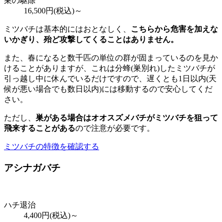
巣の駆除
16,500
円(税込)～
ミツバチは基本的にはおとなしく、
こちらから危害を加えな
いかぎり、殆ど攻撃してくることはありません。
また、春になると数千匹の単位の群が固まっているのを見か
けることがありますが、これは分蜂(巣別れ)したミツバチが
引っ越し中に休んでいるだけですので、遅くとも1日以内(天
候が悪い場合でも数日以内)には移動するので安心してくだ
さい。
ただし、
巣がある場合はオオスズメバチがミツバチを狙って
飛来することがある
ので注意が必要です。
ミツバチの特徴を確認する
アシナガバチ
ハチ退治
4,400
円(税込)～