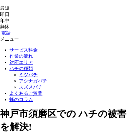
最短
即日
年中
無休
電話
メニュー
サービス料金
作業の流れ
対応エリア
ハチの種類
ミツバチ
アシナガバチ
スズメバチ
よくあるご質問
蜂のコラム
神戸市須磨区
での
ハチ
の
被害
を
解決!