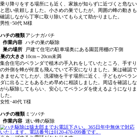
乗り降りをする場所にも近く、家族が知らずに近づくと危ない
と思い依頼しました。小さめの巣でしたが、周囲の蜂の動きも
確認しながら丁寧に取り除いてもらえて助かりました。
男性･50代
M様
ハチの種類
アシナガバチ
作業内容
ハチの巣の駆除
巣の場所
戸建て住宅の駐車場奥にある園芸用棚の下側
巣の大きさ
10cm～20cm未満
集合住宅のベランダで植木の手入れをしていたところ、手すり
の外側を蜂が何度も飛んでいて不安になりました。巣は確認で
きませんでしたが、洗濯物を干す場所に近く、子どもがベラン
ダに出ることもあるため早めに相談しました。周辺を確認しな
がら駆除してもらい、安心してベランダを使えるようになりま
した。
女性･40代
T様
ハチの種類
ミツバチ
作業内容
迷い蜂の駆除