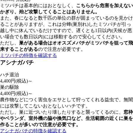
ミツバチは基本的にはおとなしく、
こちらから危害を加えない
かぎり、殆ど攻撃してくることはありません。
また、春になると数千匹の単位の群が固まっているのを見かけ
ることがありますが、これは分蜂(巣別れ)したミツバチが引っ
越し中に休んでいるだけですので、遅くとも1日以内(天候が悪
い場合でも数日以内)には移動するので安心してください。
ただし、
巣がある場合はオオスズメバチがミツバチを狙って飛
来することがある
ので注意が必要です。
ミツバチの特徴を確認する
アシナガバチ
ハチ退治
4,400
円(税込)～
巣の駆除
4,400
円(税込)～
農作物などにつく害虫をエサとして狩ってくれる益虫で、無闇
には攻撃してこないおとなしいハチです。
ただし、巣に近づいたり壊したりすると襲ってくるのに、
窓枠
やベランダ、室外機の脇や換気口など、
生活範囲の近くに巣を
作ることが多いので注意が必要
です。
アシナガバチの特徴を確認する