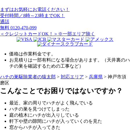
まずはお気軽にお電話ください！
受付時間／8時～23時までOK！
通話
無料
0120-470-099
＜クレジットカードOK！＞※一部エリア除く
価格は作業料金です。
お見積りは一部有料になる場合があります。（天井裏のハ
チの巣を確認するための工事など）
ハチの巣駆除業者の猿太郎
>
対応エリア
>
兵庫県
>
神戸市須
磨区
こんなことでお困りではないですか？
最近、家の周りでハチがよく飛んでいる
ハチの巣を見つけてしまった
庭の植木にハチが出入りしている
軒下や壁の隙間にハチが入っていくのを見た
窓からハチが入ってきた