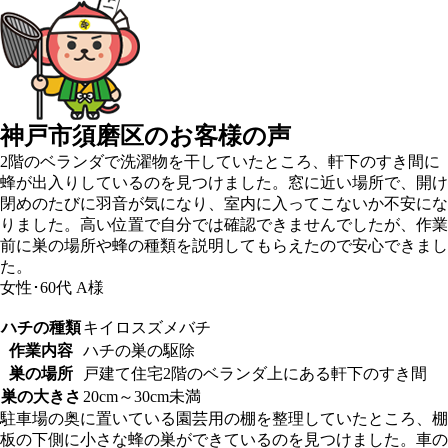
神戸市須磨区の
お客様の声
2階のベランダで洗濯物を干していたところ、軒下のすき間に
蜂が出入りしているのを見つけました。窓に近い場所で、開け
閉めのたびに羽音が気になり、室内に入ってこないか不安にな
りました。高い位置で自分では確認できませんでしたが、作業
前に巣の場所や蜂の種類を説明してもらえたので安心できまし
た。
女性･60代
A様
ハチの種類
キイロスズメバチ
作業内容
ハチの巣の駆除
巣の場所
戸建て住宅2階のベランダ上にある軒下のすき間
巣の大きさ
20cm～30cm未満
駐車場の奥に置いている園芸用の棚を整理していたところ、棚
板の下側に小さな蜂の巣ができているのを見つけました。車の