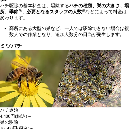
ハチ駆除の基本料金は、駆除する
ハチの種類、巣の大きさ、場
※
※
所、季節
、必要となるスタッフの人数
などによって料金は
変わります。
高所にある大型の巣など、一人では駆除できない場合は複
数人での作業となり、追加人数分の日当が発生します。
ミツバチ
ハチ退治
4,400
円(税込)～
巣の駆除
16,500
円(税込)～