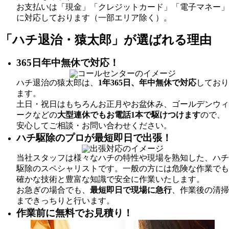
お支払いは「現金」「クレジットカード」「電子マネー」
に対応しております（一部エリア除く）。
「ハチ退治・猿太郎」が
選ばれる理由
365日年中無休で対応！
ハチ退治の猿太郎は、
1年365日、年中無休で対応
しており
ます。
土日・祝日はもちろんお正月やお盆休み、ゴールデンウィ
ークなどの
大型連休でもお電話1本で駆けつけます
ので、
安心してご相談・お問い合わせください。
ハチ駆除のプロが最短即日で出張！
当社スタッフは様々なハチの特性や現場を熟知した、ハチ
駆除のスペシャリストです。一般の方には危険な作業でも
確かな技術と豊富な知識で安全に作業いたします。
お急ぎの場合でも、
最短即日で現場に急行
、作業後の清掃
まできっちりと行います。
作業前に無料でお見積り！