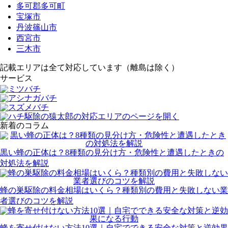
多可郡多可町
宝塚市
丹波篠山市
西宮市
三木市
記載エリアは全て対応しています（離島は除く）
サービス
新着のコラム
黒い蜂の正体は？8種類の見分け方・危険性と遭遇したときの
対処法を解説
蜂の巣駆除の料金相場はいくら？種類別の費用と失敗しない業
者選びのコツを解説
蜂を寄せ付けない方法10選｜自宅でできる安全な対策と逆効果