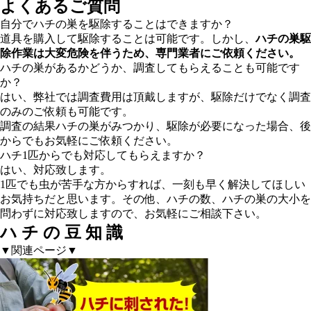
よくあるご質問
自分でハチの巣を駆除することはできますか？
道具を購入して駆除することは可能です。しかし、
ハチの巣駆
除作業は大変危険を伴うため、専門業者にご依頼ください。
ハチの巣があるかどうか、調査してもらえることも可能です
か？
はい、弊社では調査費用は頂戴しますが、駆除だけでなく調査
のみのご依頼も可能です。
調査の結果ハチの巣がみつかり、駆除が必要になった場合、後
からでもお気軽にご依頼ください。
ハチ1匹からでも対応してもらえますか？
はい、対応致します。
1匹でも虫が苦手な方からすれば、一刻も早く解決してほしい
お気持ちだと思います。その他、ハチの数、ハチの巣の大小を
問わずに対応致しますので、お気軽にご相談下さい。
ハ
チ
の
豆
知
識
▼関連ページ▼