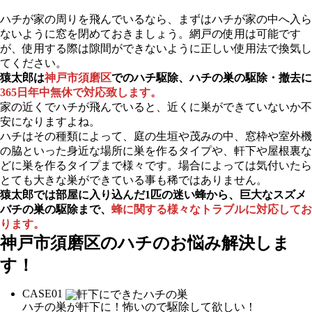
ハチが家の周りを飛んでいるなら、まずはハチが家の中へ入ら
ないように窓を閉めておきましょう。網戸の使用は可能です
が、使用する際は隙間ができないように正しい使用法で換気し
てください。
猿太郎は
神戸市須磨区
でのハチ駆除、ハチの巣の駆除・撤去に
365日年中無休で対応致します。
家の近くでハチが飛んでいると、近くに巣ができていないか不
安になりますよね。
ハチはその種類によって、庭の生垣や茂みの中、窓枠や室外機
の脇といった身近な場所に巣を作るタイプや、軒下や屋根裏な
どに巣を作るタイプまで様々です。場合によっては気付いたら
とても大きな巣ができている事も稀ではありません。
猿太郎では部屋に入り込んだ1匹の迷い蜂から、巨大なスズメ
バチの巣の駆除まで、
蜂に関する様々なトラブルに対応してお
ります。
神戸市須磨区の
ハチのお悩み解決しま
す！
CASE
01
ハチの巣が軒下に！怖いので駆除して欲しい！