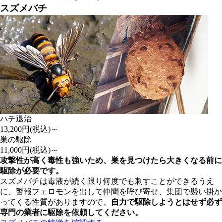
スズメバチ
ハチ退治
13,200
円(税込)～
巣の駆除
11,000
円(税込)～
攻撃性が高く毒性も強いため、巣を見つけたら大きくなる前に
駆除が必要です。
スズメバチは毒液が続く限り何度でも刺すことができるうえ
に、警報フェロモンを出して仲間を呼び寄せ、集団で襲い掛か
ってくる性質がありますので、
自力で駆除しようとはせず
必ず
専門の業者に駆除を依頼してください。