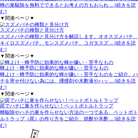
蜂の巣駆除を無料でできるとお考えの方もおられ
... [続きを読
む]
▼関連ページ▼
スズメバチの種類と見分け方
スズメバチの種類と見分け方を解説します。オオスズメバチ、
キイロスズメバチ、モンスズメバチ、コガタスズ
... [続きを読
む]
▼関連ページ▼
蜂よけ・蜂予防に効果的な蜂が嫌い・苦手なもの
蜂よけ・蜂予防に効果的な蜂が嫌い・苦手なものをご紹介。ハ
チを寄せ付けない為には、燻煙剤や木酢液やハッ
... [続きを読
む]
▼関連ページ▼
罠でハチに巣を作らせない！ペットボトルトラップ
蜂駆除やハチの巣を作らせない方法の一つである、ペットボト
ルトラップ（罠）の作り方をご紹介。焼酎や木酢
... [続きを読
む]