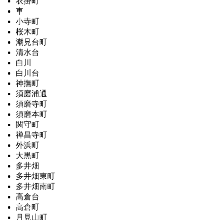
衣掛町
車
小寺町
桜木町
潮見台町
清水台
白川
白川台
神撫町
須磨浦通
須磨寺町
須磨本町
関守町
禅昌寺町
外浜町
大黒町
多井畑
多井畑東町
多井畑南町
高倉台
高倉町
月見山町