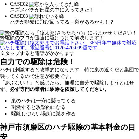
CASE
02
スズメバチが部屋の中に入ってきた！
CASE
03
ハチが頻繁に飛び回ってる！巣があるかも！？
※タップすると電話がかかります
自力での駆除は危険！
ハチは刺激すると攻撃的になります。特に巣の近くだと集団で
襲ってくるので注意が必要です。
「あぶない！」と感じたら、無理に自分で駆除しようとはせ
ず、
必ず専門の業者に駆除を依頼してください。
巣のハチは一斉に襲ってくる
刺激すると攻撃的になる
駆除しづらい場所に巣を作る
神戸市須磨区の
ハチ駆除の基本料金の目
安