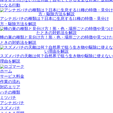
になる行動
アシナガバチの種類は？日本に生息する11種の特徴・見分け
方・駆除方法を解説
蜂の巣の種類と見分け方！形・色・場所ごとの特徴や見つけた
ときの対処法を解説
スズメバチの天敵は何？自然界で狙う生き物や駆除に使えない
理由を解説
ホーム
サービス料金
作業の流れ
対応エリア
ハチの種類
ミツバチ
アシナガバチ
スズメバチ