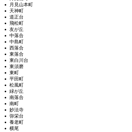
月見山本町
天神町
道正台
飛松町
友が丘
中落合
中島町
西落合
東落合
東白川台
東須磨
東町
平田町
松風町
緑が丘
南落合
南町
妙法寺
弥栄台
養老町
横尾