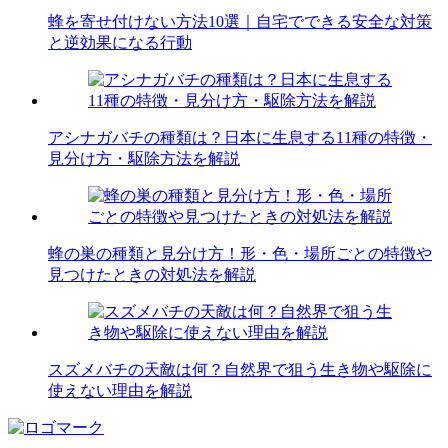
蜂を寄せ付けない方法10選｜自宅でできる安全な対策
と逆効果になる行動
アシナガバチの種類は？日本に生息する11種の特徴・
見分け方・駆除方法を解説
蜂の巣の種類と見分け方！形・色・場所ごとの特徴や
見つけたときの対処法を解説
スズメバチの天敵は何？自然界で狙う生き物や駆除に
使えない理由を解説