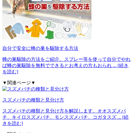
自分で安全に蜂の巣を駆除する方法
蜂の巣駆除の方法をご紹介。スプレー等を使って自分でやれ
ば蜂の巣駆除を無料でできるとお考えの方もおられ
... [続き
を読む]
▼関連ページ▼
スズメバチの種類と見分け方
スズメバチの種類と見分け方を解説します。オオスズメバ
チ、キイロスズメバチ、モンスズメバチ、コガタスズ
... [続
きを読む]