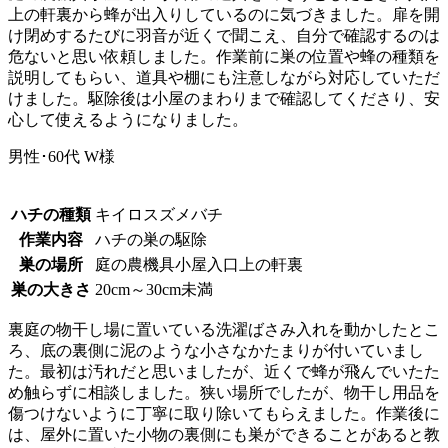
上の軒裏から蜂が出入りしているのに気づきました。扉を開
け閉めするたびに羽音が近くで聞こえ、自分で確認するのは
危ないと思い依頼しました。作業前に巣の位置や蜂の種類を
説明してもらい、道具や棚にも注意しながら対応していただ
けました。駆除後は小屋のまわりまで確認してくださり、安
心して使えるようになりました。
男性･60代
W様
ハチの種類
キイロスズメバチ
作業内容
ハチの巣の駆除
巣の場所
庭の農機具小屋入口上の軒裏
巣の大きさ
20cm～30cm未満
裏庭の物干し場に置いている洗濯ばさみ入れを動かしたとこ
ろ、底の裏側に泥のような小さなかたまりが付いていまし
た。最初は汚れだと思いましたが、近くで蜂が飛んでいたた
め触らずに相談しました。狭い場所でしたが、物干し用品を
傷つけないように丁寧に取り除いてもらえました。作業後に
は、屋外に置いた小物の裏側にも巣ができることがあると教