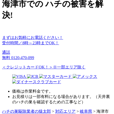
海津市
での
ハチ
の
被害
を
解
決!
まずはお気軽にお電話ください！
受付時間／8時～23時までOK！
通話
無料
0120-470-099
＜クレジットカードOK！＞※一部エリア除く
価格は作業料金です。
お見積りは一部有料になる場合があります。（天井裏
のハチの巣を確認するための工事など）
ハチの巣駆除業者の猿太郎
>
対応エリア
>
岐阜県
>
海津市