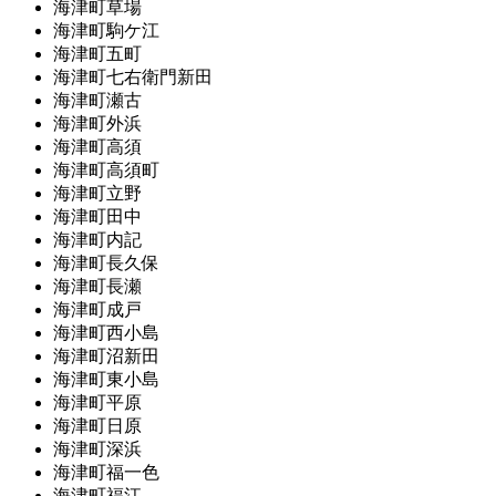
海津町草場
海津町駒ケ江
海津町五町
海津町七右衛門新田
海津町瀬古
海津町外浜
海津町高須
海津町高須町
海津町立野
海津町田中
海津町内記
海津町長久保
海津町長瀬
海津町成戸
海津町西小島
海津町沼新田
海津町東小島
海津町平原
海津町日原
海津町深浜
海津町福一色
海津町福江