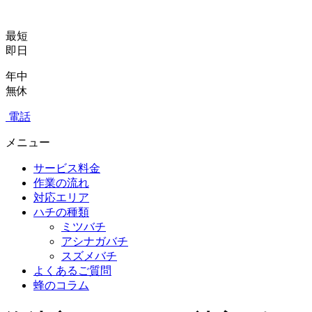
最短
即日
年中
無休
電話
メニュー
サービス料金
作業の流れ
対応エリア
ハチの種類
ミツバチ
アシナガバチ
スズメバチ
よくあるご質問
蜂のコラム