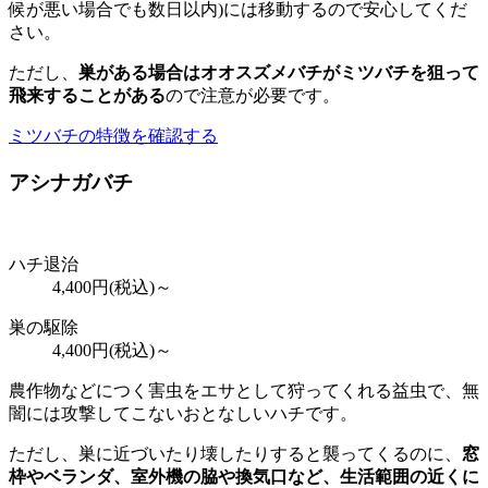
候が悪い場合でも数日以内)には移動するので安心してくだ
さい。
ただし、
巣がある場合はオオスズメバチがミツバチを狙って
飛来することがある
ので注意が必要です。
ミツバチの特徴を確認する
アシナガバチ
ハチ退治
4,400
円(税込)～
巣の駆除
4,400
円(税込)～
農作物などにつく害虫をエサとして狩ってくれる益虫で、無
闇には攻撃してこないおとなしいハチです。
ただし、巣に近づいたり壊したりすると襲ってくるのに、
窓
枠やベランダ、室外機の脇や換気口など、
生活範囲の近くに