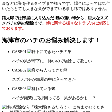
裏などに巣を作るタイプまで様々です。場合によっては気付
いたらとても大きな巣ができている事も稀ではありません。
猿太郎では部屋に入り込んだ1匹の迷い蜂から、巨大なスズ
メバチの巣の駆除まで、
蜂に関する様々なトラブルに対応し
ております。
海津市の
ハチのお悩み解決します！
CASE
01
ハチの巣が軒下に！怖いので駆除して欲しい！
CASE
02
スズメバチが部屋の中に入ってきた！
CASE
03
ハチが頻繁に飛び回ってる！巣があるかも！？