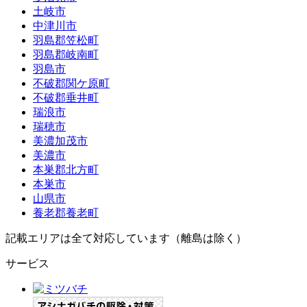
土岐市
中津川市
羽島郡笠松町
羽島郡岐南町
羽島市
不破郡関ケ原町
不破郡垂井町
瑞浪市
瑞穂市
美濃加茂市
美濃市
本巣郡北方町
本巣市
山県市
養老郡養老町
記載エリアは全て対応しています（離島は除く）
サービス