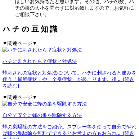
ほしいお気持ちだと思います。その他、ハチの数、ハ
チの巣の大小を問わずに対応致しますので、お気軽に
ご相談下さい。
ハ
チ
の
豆
知
識
▼関連ページ▼
ハチに刺されたら？症状と対処法
蜂刺されの症状と対処法について。ハチに刺されると痛みを
伴う「局所症状」や「全身症状」が起こります。後
... [続き
を読む]
▼関連ページ▼
自分で安全に蜂の巣を駆除する方法
蜂の巣駆除の方法をご紹介。スプレー等を使って自分でやれ
ば蜂の巣駆除を無料でできるとお考えの方もおられ
... [続き