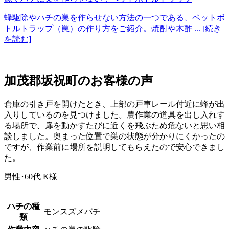
蜂駆除やハチの巣を作らせない方法の一つである、ペットボ
トルトラップ（罠）の作り方をご紹介。焼酎や木酢
... [続き
を読む]
加茂郡坂祝町の
お客様の声
倉庫の引き戸を開けたとき、上部の戸車レール付近に蜂が出
入りしているのを見つけました。農作業の道具を出し入れす
る場所で、扉を動かすたびに近くを飛ぶため危ないと思い相
談しました。奥まった位置で巣の状態が分かりにくかったの
ですが、作業前に場所を説明してもらえたので安心できまし
た。
男性･60代
K様
ハチの種
モンスズメバチ
類