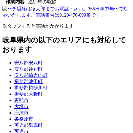
作業内容
迷い蜂の駆除
※タップすると電話がかかります
岐阜県内の以下のエリアにも対応して
おります
安八郡安八町
安八郡神戸町
安八郡輪之内町
揖斐郡池田町
揖斐郡揖斐川町
揖斐郡大野町
恵那市
大垣市
海津市
各務原市
可児郡御嵩町
可児市