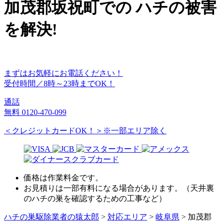
加茂郡坂祝町
での
ハチ
の
被害
を
解決!
まずはお気軽にお電話ください！
受付時間／8時～23時までOK！
通話
無料
0120-470-099
＜クレジットカードOK！＞※一部エリア除く
価格は作業料金です。
お見積りは一部有料になる場合があります。（天井裏
のハチの巣を確認するための工事など）
ハチの巣駆除業者の猿太郎
>
対応エリア
>
岐阜県
>
加茂郡