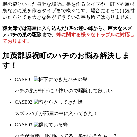
機の脇といった身近な場所に巣を作るタイプや、軒下や屋根
裏などに巣を作るタイプまで様々です。場合によっては気付
いたらとても大きな巣ができている事も稀ではありません。
猿太郎では部屋に入り込んだ1匹の迷い蜂から、巨大なスズ
メバチの巣の駆除まで、
蜂に関する様々なトラブルに対応し
ております。
加茂郡坂祝町の
ハチのお悩み解決しま
す！
CASE
01
ハチの巣が軒下に！怖いので駆除して欲しい！
CASE
02
スズメバチが部屋の中に入ってきた！
CASE
03
ハチが頻繁に飛び回ってる！巣があるかも！？