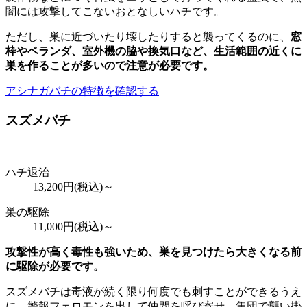
闇には攻撃してこないおとなしいハチです。
ただし、巣に近づいたり壊したりすると襲ってくるのに、
窓
枠やベランダ、室外機の脇や換気口など、
生活範囲の近くに
巣を作ることが多いので注意が必要
です。
アシナガバチの特徴を確認する
スズメバチ
ハチ退治
13,200
円(税込)～
巣の駆除
11,000
円(税込)～
攻撃性が高く毒性も強いため、巣を見つけたら大きくなる前
に駆除が必要です。
スズメバチは毒液が続く限り何度でも刺すことができるうえ
に、警報フェロモンを出して仲間を呼び寄せ、集団で襲い掛