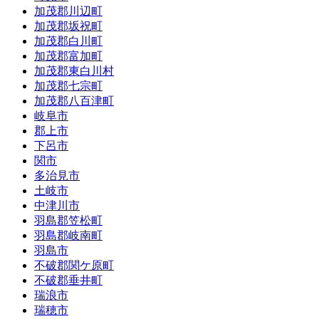
加茂郡川辺町
加茂郡坂祝町
加茂郡白川町
加茂郡富加町
加茂郡東白川村
加茂郡七宗町
加茂郡八百津町
岐阜市
郡上市
下呂市
関市
多治見市
土岐市
中津川市
羽島郡笠松町
羽島郡岐南町
羽島市
不破郡関ケ原町
不破郡垂井町
瑞浪市
瑞穂市