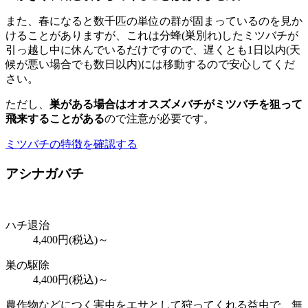
また、春になると数千匹の単位の群が固まっているのを見か
けることがありますが、これは分蜂(巣別れ)したミツバチが
引っ越し中に休んでいるだけですので、遅くとも1日以内(天
候が悪い場合でも数日以内)には移動するので安心してくだ
さい。
ただし、
巣がある場合はオオスズメバチがミツバチを狙って
飛来することがある
ので注意が必要です。
ミツバチの特徴を確認する
アシナガバチ
ハチ退治
4,400
円(税込)～
巣の駆除
4,400
円(税込)～
農作物などにつく害虫をエサとして狩ってくれる益虫で、無