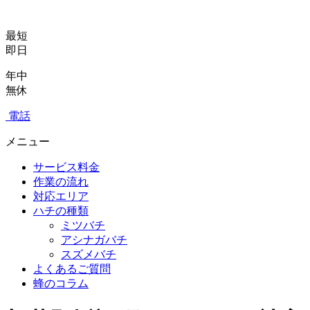
最短
即日
年中
無休
電話
メニュー
サービス料金
作業の流れ
対応エリア
ハチの種類
ミツバチ
アシナガバチ
スズメバチ
よくあるご質問
蜂のコラム