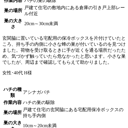
作業内容
ハチの巣の駆除
戸建て住宅の敷地内にある倉庫の引き戸上部レー
巣の場所
ル付近
巣の大き
20cm～30cm未満
さ
玄関脇に置いている宅配用の保冷ボックスを片付けていたと
ころ、持ち手の内側に小さな蜂の巣が付いているのを見つけ
ました。荷物を受け取るときに手が近くを通る場所だったた
め、気づかず触っていたら危なかったと思います。小さな巣
でしたが、周辺まで確認してもらえて助かりました。
女性･40代
H様
ハチの種
アシナガバチ
類
作業内容
ハチの巣の駆除
戸建て住宅の玄関脇にある宅配用保冷ボックスの
巣の場所
持ち手内側
巣の大き
10cm～20cm未満