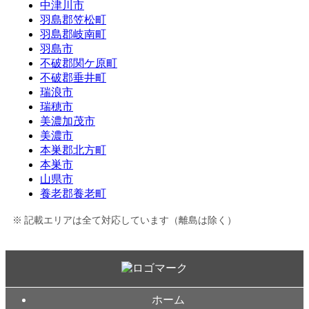
中津川市
羽島郡笠松町
羽島郡岐南町
羽島市
不破郡関ケ原町
不破郡垂井町
瑞浪市
瑞穂市
美濃加茂市
美濃市
本巣郡北方町
本巣市
山県市
養老郡養老町
記載エリアは全て対応しています（離島は除く）
ホーム