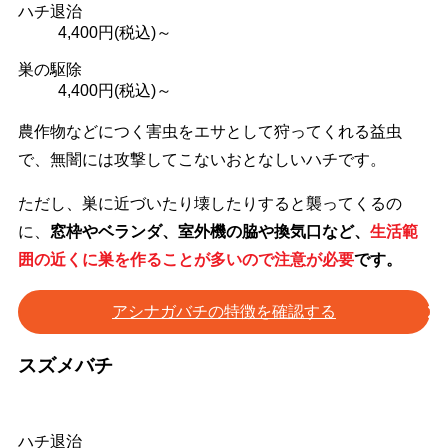
ハチ退治
4,400
円(税込)～
巣の駆除
4,400
円(税込)～
農作物などにつく害虫をエサとして狩ってくれる益虫
で、無闇には攻撃してこないおとなしいハチです。
ただし、巣に近づいたり壊したりすると襲ってくるの
に、
窓枠やベランダ、室外機の脇や換気口など、
生活範
囲の近くに巣を作ることが多いので注意が必要
です。
アシナガバチの特徴を確認する
スズメバチ
ハチ退治