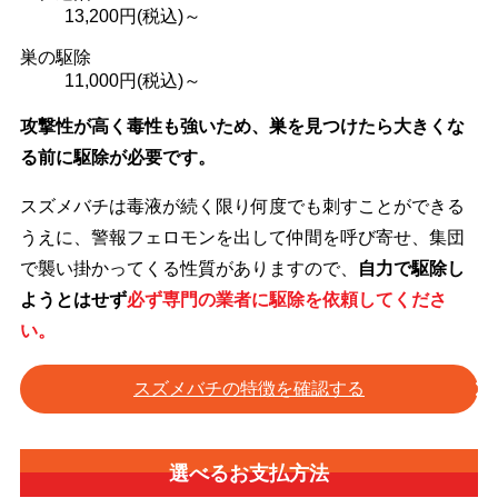
13,200
円(税込)～
巣の駆除
11,000
円(税込)～
攻撃性が高く毒性も強いため、巣を見つけたら大きくな
る前に駆除が必要です。
スズメバチは毒液が続く限り何度でも刺すことができる
うえに、警報フェロモンを出して仲間を呼び寄せ、集団
で襲い掛かってくる性質がありますので、
自力で駆除し
ようとはせず
必ず専門の業者に駆除を依頼してくださ
い。
スズメバチの特徴を確認する
選べるお支払方法