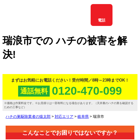
電話
瑞浪市
での
ハチ
の
被害
を
解
決!
まずはお気軽にお電話ください！
受付時間／8時～23時までOK！
0120-470-099
通話
無料
価格は作業料金です。
お見積りは一部有料になる場合があります。（天井裏のハチの巣を確認する
ための工事など）
ハチの巣駆除業者の猿太郎
>
対応エリア
>
岐阜県
>
瑞浪市
こんなことでお困りではないですか？