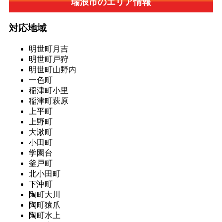
瑞浪市の
エリア情報
対応地域
明世町月吉
明世町戸狩
明世町山野内
一色町
稲津町小里
稲津町萩原
上平町
上野町
大湫町
小田町
学園台
釜戸町
北小田町
下沖町
陶町大川
陶町猿爪
陶町水上