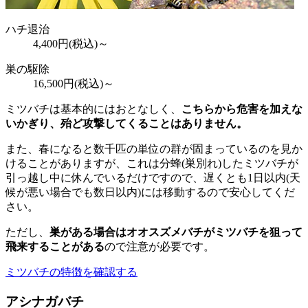
ハチ退治
4,400
円(税込)～
巣の駆除
16,500
円(税込)～
ミツバチは基本的にはおとなしく、
こちらから危害を加えな
いかぎり、殆ど攻撃してくることはありません。
また、春になると数千匹の単位の群が固まっているのを見か
けることがありますが、これは分蜂(巣別れ)したミツバチが
引っ越し中に休んでいるだけですので、遅くとも1日以内(天
候が悪い場合でも数日以内)には移動するので安心してくだ
さい。
ただし、
巣がある場合はオオスズメバチがミツバチを狙って
飛来することがある
ので注意が必要です。
ミツバチの特徴を確認する
アシナガバチ