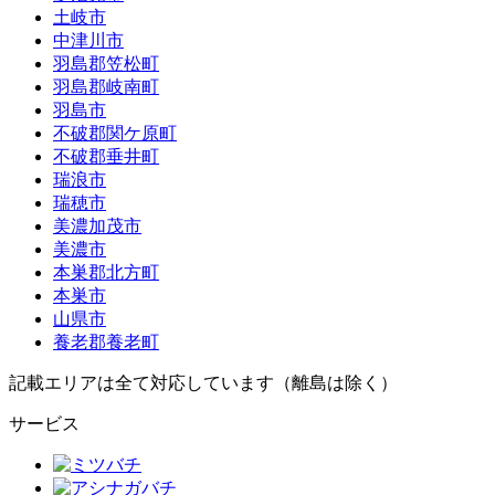
土岐市
中津川市
羽島郡笠松町
羽島郡岐南町
羽島市
不破郡関ケ原町
不破郡垂井町
瑞浪市
瑞穂市
美濃加茂市
美濃市
本巣郡北方町
本巣市
山県市
養老郡養老町
記載エリアは全て対応しています（離島は除く）
サービス