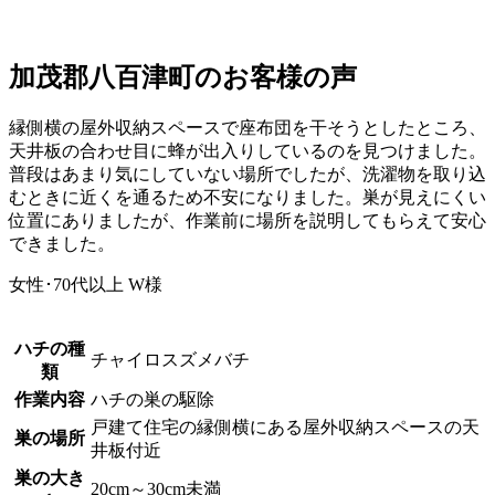
加茂郡八百津町の
お客様の声
縁側横の屋外収納スペースで座布団を干そうとしたところ、
天井板の合わせ目に蜂が出入りしているのを見つけました。
普段はあまり気にしていない場所でしたが、洗濯物を取り込
むときに近くを通るため不安になりました。巣が見えにくい
位置にありましたが、作業前に場所を説明してもらえて安心
できました。
女性･70代以上
W様
ハチの種
チャイロスズメバチ
類
作業内容
ハチの巣の駆除
戸建て住宅の縁側横にある屋外収納スペースの天
巣の場所
井板付近
巣の大き
20cm～30cm未満