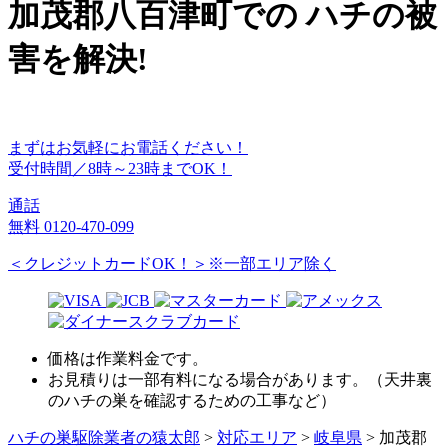
加茂郡八百津町
での
ハチ
の
被
害
を
解決!
まずはお気軽にお電話ください！
受付時間／8時～23時までOK！
通話
無料
0120-470-099
＜クレジットカードOK！＞※一部エリア除く
価格は作業料金です。
お見積りは一部有料になる場合があります。（天井裏
のハチの巣を確認するための工事など）
ハチの巣駆除業者の猿太郎
>
対応エリア
>
岐阜県
>
加茂郡