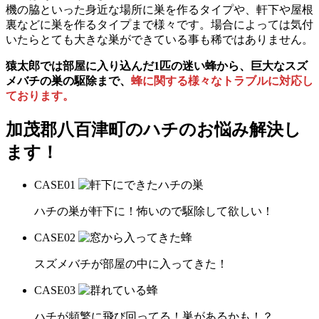
機の脇といった身近な場所に巣を作るタイプや、軒下や屋根
裏などに巣を作るタイプまで様々です。場合によっては気付
いたらとても大きな巣ができている事も稀ではありません。
猿太郎では部屋に入り込んだ1匹の迷い蜂から、巨大なスズ
メバチの巣の駆除まで、
蜂に関する様々なトラブルに対応し
ております。
加茂郡八百津町の
ハチのお悩み解決し
ます！
CASE
01
ハチの巣が軒下に！怖いので駆除して欲しい！
CASE
02
スズメバチが部屋の中に入ってきた！
CASE
03
ハチが頻繁に飛び回ってる！巣があるかも！？