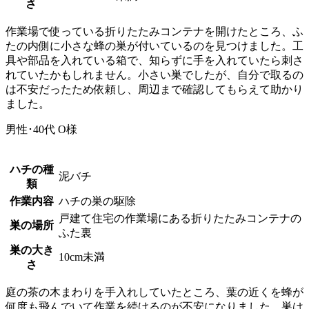
さ
作業場で使っている折りたたみコンテナを開けたところ、ふ
たの内側に小さな蜂の巣が付いているのを見つけました。工
具や部品を入れている箱で、知らずに手を入れていたら刺さ
れていたかもしれません。小さい巣でしたが、自分で取るの
は不安だったため依頼し、周辺まで確認してもらえて助かり
ました。
男性･40代
O様
ハチの種
泥バチ
類
作業内容
ハチの巣の駆除
戸建て住宅の作業場にある折りたたみコンテナの
巣の場所
ふた裏
巣の大き
10cm未満
さ
庭の茶の木まわりを手入れしていたところ、葉の近くを蜂が
何度も飛んでいて作業を続けるのが不安になりました。巣は