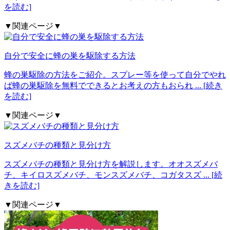
を読む]
▼関連ページ▼
自分で安全に蜂の巣を駆除する方法
蜂の巣駆除の方法をご紹介。スプレー等を使って自分でやれ
ば蜂の巣駆除を無料でできるとお考えの方もおられ
... [続き
を読む]
▼関連ページ▼
スズメバチの種類と見分け方
スズメバチの種類と見分け方を解説します。オオスズメバ
チ、キイロスズメバチ、モンスズメバチ、コガタスズ
... [続
きを読む]
▼関連ページ▼