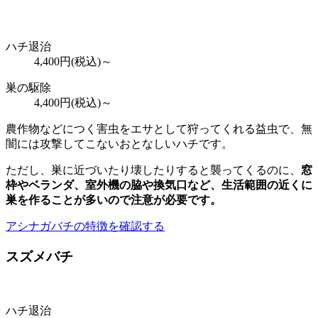
ハチ退治
4,400
円(税込)～
巣の駆除
4,400
円(税込)～
農作物などにつく害虫をエサとして狩ってくれる益虫で、無
闇には攻撃してこないおとなしいハチです。
ただし、巣に近づいたり壊したりすると襲ってくるのに、
窓
枠やベランダ、室外機の脇や換気口など、
生活範囲の近くに
巣を作ることが多いので注意が必要
です。
アシナガバチの特徴を確認する
スズメバチ
ハチ退治