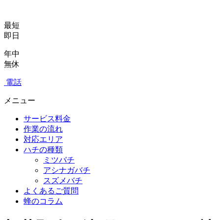
最短
即日
年中
無休
電話
メニュー
サービス料金
作業の流れ
対応エリア
ハチの種類
ミツバチ
アシナガバチ
スズメバチ
よくあるご質問
蜂のコラム