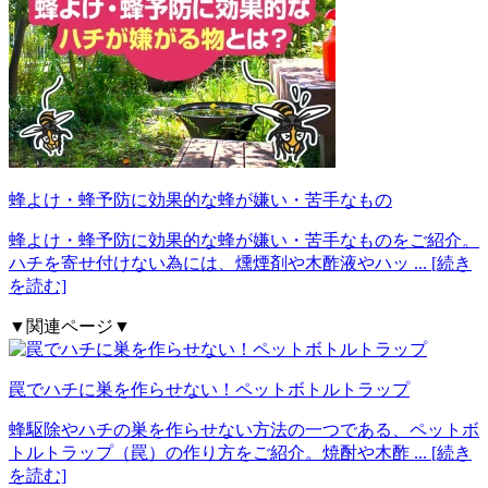
蜂よけ・蜂予防に効果的な蜂が嫌い・苦手なもの
蜂よけ・蜂予防に効果的な蜂が嫌い・苦手なものをご紹介。
ハチを寄せ付けない為には、燻煙剤や木酢液やハッ
... [続き
を読む]
▼関連ページ▼
罠でハチに巣を作らせない！ペットボトルトラップ
蜂駆除やハチの巣を作らせない方法の一つである、ペットボ
トルトラップ（罠）の作り方をご紹介。焼酎や木酢
... [続き
を読む]