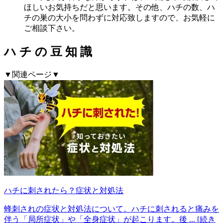
ほしいお気持ちだと思います。その他、ハチの数、ハ
チの巣の大小を問わずに対応致しますので、お気軽に
ご相談下さい。
ハ
チ
の
豆
知
識
▼関連ページ▼
ハチに刺されたら？症状と対処法
蜂刺されの症状と対処法について。ハチに刺されると痛みを
伴う「局所症状」や「全身症状」が起こります。後
... [続き