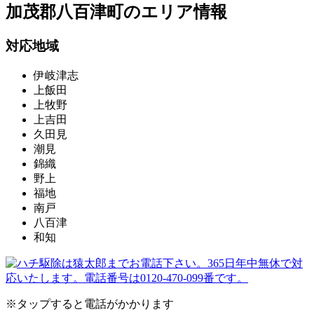
加茂郡八百津町の
エリア情報
対応地域
伊岐津志
上飯田
上牧野
上吉田
久田見
潮見
錦織
野上
福地
南戸
八百津
和知
※タップすると電話がかかります