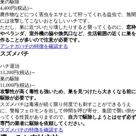
巣の駆除
4,400
円(税込)～
農作物などにつく害虫をエサとして狩ってくれる益虫で、無闇
には攻撃してこないおとなしいハチです。
ただし、巣に近づいたり壊したりすると襲ってくるのに、
窓枠
やベランダ、室外機の脇や換気口など、
生活範囲の近くに巣を
作ることが多いので注意が必要
です。
アシナガバチの特徴を確認する
スズメバチ
ハチ退治
13,200
円(税込)～
巣の駆除
11,000
円(税込)～
攻撃性が高く毒性も強いため、巣を見つけたら大きくなる前に
駆除が必要です。
スズメバチは毒液が続く限り何度でも刺すことができるうえ
に、警報フェロモンを出して仲間を呼び寄せ、集団で襲い掛か
ってくる性質がありますので、
自力で駆除しようとはせず
必ず
専門の業者に駆除を依頼してください。
スズメバチの特徴を確認する