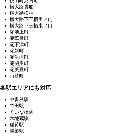
桃山町見附町
横大路貴船
横大路松林
横大路下三栖里ノ内
横大路下三栖東ノ口
淀池上町
淀際目町
淀下津町
淀新町
淀生津町
淀樋爪町
淀美豆町
両替町
各駅エリアにも対応
中書島駅
竹田駅
くいな橋駅
六地蔵駅
稲荷駅
墨染駅