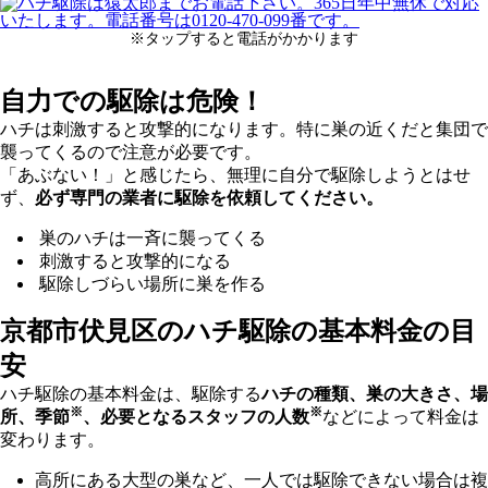
※タップすると電話がかかります
自力での駆除は危険！
ハチは刺激すると攻撃的になります。特に巣の近くだと集団で
襲ってくるので注意が必要です。
「あぶない！」と感じたら、無理に自分で駆除しようとはせ
ず、
必ず専門の業者に駆除を依頼してください。
巣のハチは一斉に襲ってくる
刺激すると攻撃的になる
駆除しづらい場所に巣を作る
京都市伏見区の
ハチ駆除の基本料金の目
安
ハチ駆除の基本料金は、駆除する
ハチの種類、巣の大きさ、場
※
※
所、季節
、必要となるスタッフの人数
などによって料金は
変わります。
高所にある大型の巣など、一人では駆除できない場合は複