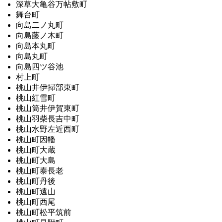
深草大亀谷万帖敷町
舞台町
向島二ノ丸町
向島藤ノ木町
向島本丸町
向島丸町
向島四ツ谷池
村上町
桃山井伊掃部東町
桃山紅雪町
桃山筒井伊賀東町
桃山羽柴長吉中町
桃山水野左近西町
桃山町因幡
桃山町大蔵
桃山町大島
桃山町泰長老
桃山町丹後
桃山町遠山
桃山町西尾
桃山町松平筑前