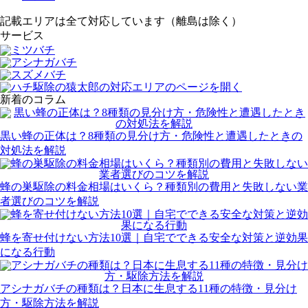
記載エリアは全て対応しています（離島は除く）
サービス
新着のコラム
黒い蜂の正体は？8種類の見分け方・危険性と遭遇したときの
対処法を解説
蜂の巣駆除の料金相場はいくら？種類別の費用と失敗しない業
者選びのコツを解説
蜂を寄せ付けない方法10選｜自宅でできる安全な対策と逆効果
になる行動
アシナガバチの種類は？日本に生息する11種の特徴・見分け
方・駆除方法を解説