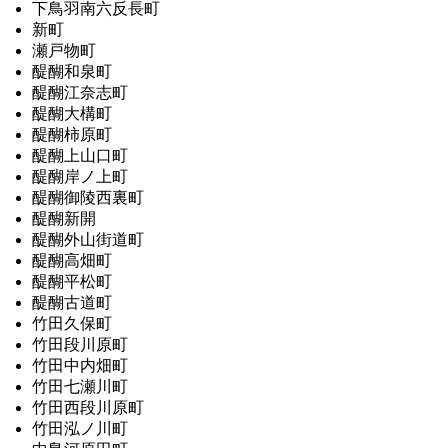
下鳥羽南六反長町
新町
瀬戸物町
醍醐和泉町
醍醐江奈志町
醍醐大構町
醍醐柿原町
醍醐上山口町
醍醐岸ノ上町
醍醐御陵西裏町
醍醐新開
醍醐外山街道町
醍醐高畑町
醍醐平松町
醍醐古道町
竹田久保町
竹田段川原町
竹田中内畑町
竹田七瀬川町
竹田西段川原町
竹田泓ノ川町