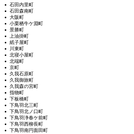
石田内里町
石田森南町
大阪町
小栗栖牛ケ淵町
景勝町
上油掛町
紙子屋町
川東町
北寝小屋町
北端町
京町
久我石原町
久我御旅町
久我森の宮町
指物町
下板橋町
下鳥羽北三町
下鳥羽北ノ口町
下鳥羽浄春ケ前町
下鳥羽西柳長町
下鳥羽南円面田町