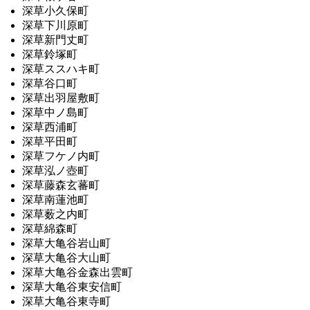
深草小久保町
深草下川原町
深草新門丈町
深草鈴塚町
深草ススハキ町
深草谷口町
深草出羽屋敷町
深草中ノ島町
深草西浦町
深草平田町
深草フケノ内町
深草泓ノ壺町
深草藤森玄蕃町
深草南蓮池町
深草薮之内町
深草綿森町
深草大亀谷岩山町
深草大亀谷大山町
深草大亀谷金森出雲町
深草大亀谷東安信町
深草大亀谷東寺町