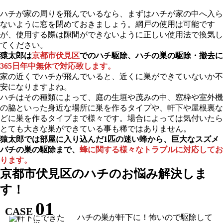
ハチが家の周りを飛んでいるなら、まずはハチが家の中へ入ら
ないように窓を閉めておきましょう。網戸の使用は可能です
が、使用する際は隙間ができないように正しい使用法で換気し
てください。
猿太郎は
京都市伏見区
でのハチ駆除、ハチの巣の駆除・撤去に
365日年中無休で対応致します。
家の近くでハチが飛んでいると、近くに巣ができていないか不
安になりますよね。
ハチはその種類によって、庭の生垣や茂みの中、窓枠や室外機
の脇といった身近な場所に巣を作るタイプや、軒下や屋根裏な
どに巣を作るタイプまで様々です。場合によっては気付いたら
とても大きな巣ができている事も稀ではありません。
猿太郎では部屋に入り込んだ1匹の迷い蜂から、巨大なスズメ
バチの巣の駆除まで、
蜂に関する様々なトラブルに対応してお
ります。
京都市伏見区の
ハチのお悩み解決しま
す！
01
CASE
ハチの巣が軒下に！怖いので駆除して