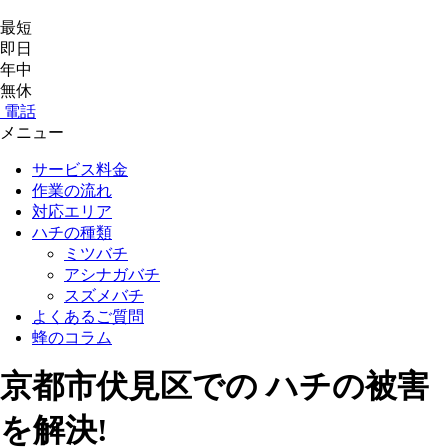
最短
即日
年中
無休
電話
メニュー
サービス料金
作業の流れ
対応エリア
ハチの種類
ミツバチ
アシナガバチ
スズメバチ
よくあるご質問
蜂のコラム
京都市伏見区
での
ハチ
の
被害
を
解決!