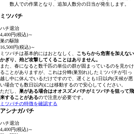
数人での作業となり、追加人数分の日当が発生します。
ミツバチ
ハチ退治
4,400
円(税込)～
巣の駆除
16,500
円(税込)～
ミツバチは基本的にはおとなしく、
こちらから危害を加えない
かぎり、殆ど攻撃してくることはありません。
また、春になると数千匹の単位の群が固まっているのを見かけ
ることがありますが、これは分蜂(巣別れ)したミツバチが引っ
越し中に休んでいるだけですので、遅くとも1日以内(天候が悪
い場合でも数日以内)には移動するので安心してください。
ただし、
巣がある場合はオオスズメバチがミツバチを狙って飛
来することがある
ので注意が必要です。
ミツバチの特徴を確認する
アシナガバチ
ハチ退治
4,400
円(税込)～