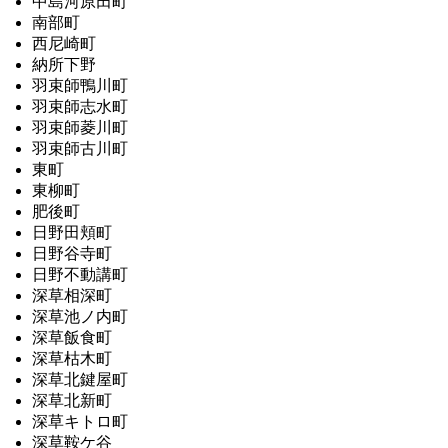
中島河原田町
南部町
西尼崎町
納所下野
羽束師鴨川町
羽束師志水町
羽束師菱川町
羽束師古川町
東町
東柳町
肥後町
日野田頬町
日野谷寺町
日野不動講町
深草相深町
深草池ノ内町
深草飯食町
深草枯木町
深草北鍵屋町
深草北新町
深草キトロ町
深草鞍ケ谷