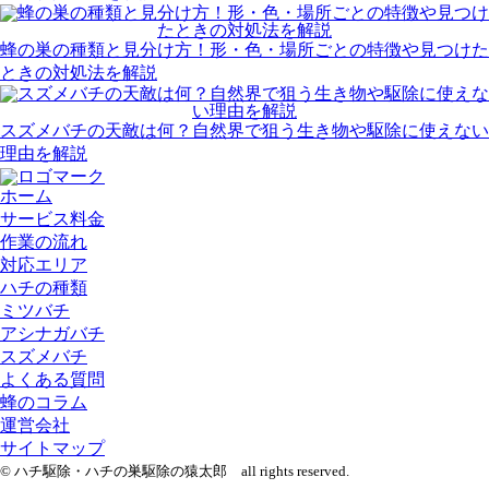
蜂の巣の種類と見分け方！形・色・場所ごとの特徴や見つけた
ときの対処法を解説
スズメバチの天敵は何？自然界で狙う生き物や駆除に使えない
理由を解説
ホーム
サービス料金
作業の流れ
対応エリア
ハチの種類
ミツバチ
アシナガバチ
スズメバチ
よくある質問
蜂のコラム
運営会社
サイトマップ
© ハチ駆除・ハチの巣駆除の猿太郎 all rights reserved.