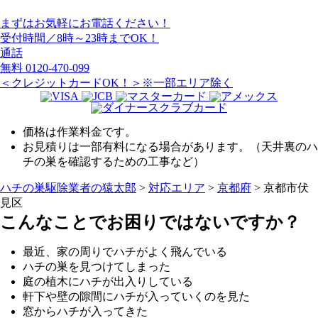
まずはお気軽にお電話ください！
受付時間／8時～23時までOK！
通話
無料
0120-470-099
＜クレジットカードOK！＞※一部エリア除く
価格は作業料金です。
お見積りは一部有料になる場合があります。（天井裏のハ
チの巣を確認するための工事など）
ハチの巣駆除業者の猿太郎
>
対応エリア
>
京都府
>
京都市伏
見区
こんなことでお困りではないですか？
最近、家の周りでハチがよく飛んでいる
ハチの巣を見つけてしまった
庭の植木にハチが出入りしている
軒下や壁の隙間にハチが入っていくのを見た
窓からハチが入ってきた