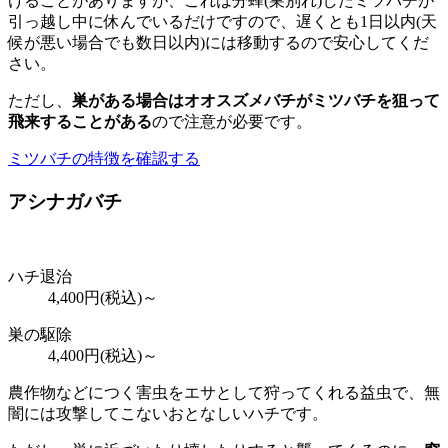
けることがありますが、これは分蜂(巣別れ)したミツバチが
引っ越し中に休んでいるだけですので、遅くとも1日以内(天
候が悪い場合でも数日以内)には移動するので安心してくだ
さい。
ただし、
巣がある場合はオオスズメバチがミツバチを狙って
飛来することがある
ので注意が必要です。
ミツバチの特徴を確認する
アシナガバチ
ハチ退治
4,400
円(税込)～
巣の駆除
4,400
円(税込)～
農作物などにつく害虫をエサとして狩ってくれる益虫で、無
闇には攻撃してこないおとなしいハチです。