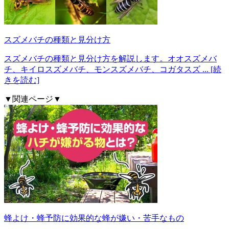
スズメバチの種類と見分け方
スズメバチの種類と見分け方を解説します。オオスズメバ
チ、キイロスズメバチ、モンスズメバチ、コガタスズ
... [続
きを読む]
▼関連ページ▼
蜂よけ・蜂予防に効果的な蜂が嫌い・苦手なもの