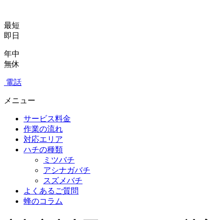
最短
即日
年中
無休
電話
メニュー
サービス料金
作業の流れ
対応エリア
ハチの種類
ミツバチ
アシナガバチ
スズメバチ
よくあるご質問
蜂のコラム