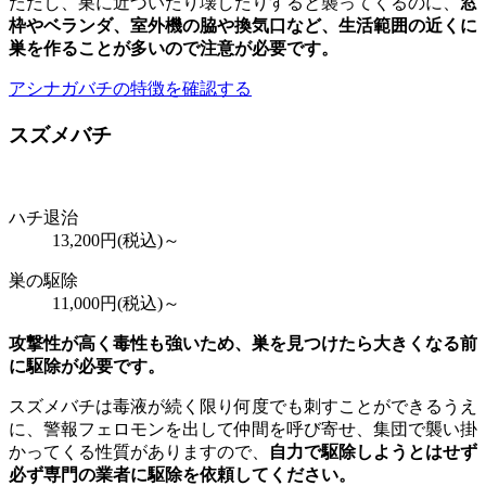
ただし、巣に近づいたり壊したりすると襲ってくるのに、
窓
枠やベランダ、室外機の脇や換気口など、
生活範囲の近くに
巣を作ることが多いので注意が必要
です。
アシナガバチの特徴を確認する
スズメバチ
ハチ退治
13,200
円(税込)～
巣の駆除
11,000
円(税込)～
攻撃性が高く毒性も強いため、巣を見つけたら大きくなる前
に駆除が必要です。
スズメバチは毒液が続く限り何度でも刺すことができるうえ
に、警報フェロモンを出して仲間を呼び寄せ、集団で襲い掛
かってくる性質がありますので、
自力で駆除しようとはせず
必ず専門の業者に駆除を依頼してください。