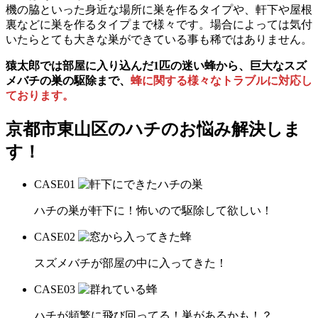
機の脇といった身近な場所に巣を作るタイプや、軒下や屋根
裏などに巣を作るタイプまで様々です。場合によっては気付
いたらとても大きな巣ができている事も稀ではありません。
猿太郎では部屋に入り込んだ1匹の迷い蜂から、巨大なスズ
メバチの巣の駆除まで、
蜂に関する様々なトラブルに対応し
ております。
京都市東山区の
ハチのお悩み解決しま
す！
CASE
01
ハチの巣が軒下に！怖いので駆除して欲しい！
CASE
02
スズメバチが部屋の中に入ってきた！
CASE
03
ハチが頻繁に飛び回ってる！巣があるかも！？