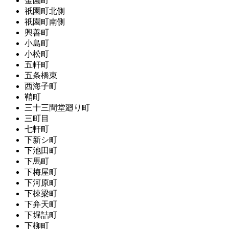
金園町
祇園町北側
祇園町南側
興善町
小島町
小松町
五軒町
五条橋東
西海子町
鞘町
三十三間堂廻り町
三町目
七軒町
下新シ町
下池田町
下馬町
下梅屋町
下河原町
下棟梁町
下弁天町
下堀詰町
下柳町