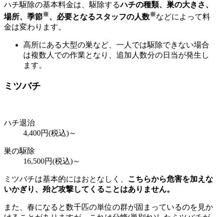
ハチ駆除の基本料金は、駆除する
ハチの種類、巣の大きさ、
※
※
場所、季節
、必要となるスタッフの人数
などによって料
金は変わります。
高所にある大型の巣など、一人では駆除できない場合
は複数人での作業となり、追加人数分の日当が発生し
ます。
ミツバチ
ハチ退治
4,400
円(税込)～
巣の駆除
16,500
円(税込)～
ミツバチは基本的にはおとなしく、
こちらから危害を加えな
いかぎり、殆ど攻撃してくることはありません。
また、春になると数千匹の単位の群が固まっているのを見か