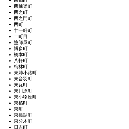
西橘町
西棟梁町
西之町
西之門町
西町
廿一軒町
二町目
塗師屋町
博多町
橋本町
八軒町
梅林町
東姉小路町
東音羽町
東瓦町
東川原町
東小物座町
東橘町
東町
東橋詰町
東分木町
日吉町