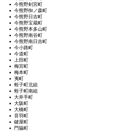
今熊野剣宮町
今熊野椥ノ森町
今熊野日吉町
今熊野宝蔵町
今熊野本多山町
今熊野南谷町
今熊野南日吉町
今小路町
今道町
上田町
梅宮町
梅本町
夷町
蛭子町北組
蛭子町南組
大井手町
大阪町
大橋町
音羽町
鍵屋町
門脇町