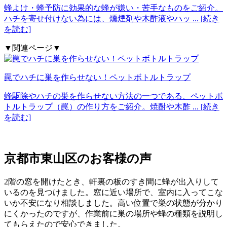
蜂よけ・蜂予防に効果的な蜂が嫌い・苦手なものをご紹介。
ハチを寄せ付けない為には、燻煙剤や木酢液やハッ
... [続き
を読む]
▼関連ページ▼
罠でハチに巣を作らせない！ペットボトルトラップ
蜂駆除やハチの巣を作らせない方法の一つである、ペットボ
トルトラップ（罠）の作り方をご紹介。焼酎や木酢
... [続き
を読む]
京都市東山区の
お客様の声
2階の窓を開けたとき、軒裏の板のすき間に蜂が出入りして
いるのを見つけました。窓に近い場所で、室内に入ってこな
いか不安になり相談しました。高い位置で巣の状態が分かり
にくかったのですが、作業前に巣の場所や蜂の種類を説明し
てもらえたので安心できました。