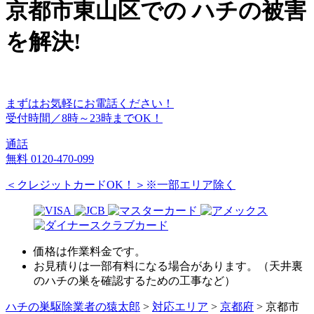
京都市東山区
での
ハチ
の
被害
を
解決!
まずはお気軽にお電話ください！
受付時間／8時～23時までOK！
通話
無料
0120-470-099
＜クレジットカードOK！＞※一部エリア除く
価格は作業料金です。
お見積りは一部有料になる場合があります。（天井裏
のハチの巣を確認するための工事など）
ハチの巣駆除業者の猿太郎
>
対応エリア
>
京都府
>
京都市