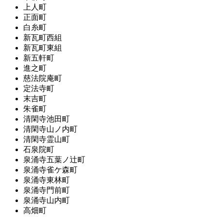
上人町
正面町
白糸町
新瓦町西組
新瓦町東組
新五軒町
進之町
慈法院庵町
定法寺町
末吉町
朱雀町
清閑寺池田町
清閑寺山ノ内町
清閑寺霊山町
石泉院町
泉涌寺五葉ノ辻町
泉涌寺雀ケ森町
泉涌寺東林町
泉涌寺門前町
泉涌寺山内町
高畑町