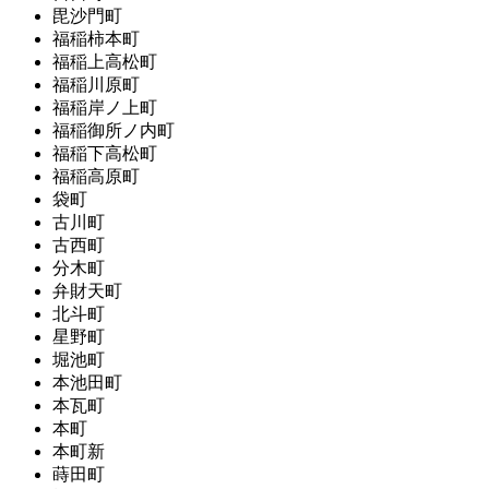
毘沙門町
福稲柿本町
福稲上高松町
福稲川原町
福稲岸ノ上町
福稲御所ノ内町
福稲下高松町
福稲高原町
袋町
古川町
古西町
分木町
弁財天町
北斗町
星野町
堀池町
本池田町
本瓦町
本町
本町新
蒔田町