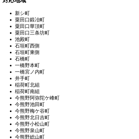
対応地域
新シ町
粟田口鍛冶町
粟田口華頂町
粟田口三条坊町
池殿町
石垣町西側
石垣町東側
石橋町
一橋野本町
一橋宮ノ内町
井手町
稲荷町北組
稲荷町南組
今熊野阿弥陀ケ峰町
今熊野池田町
今熊野梅ケ谷町
今熊野北日吉町
今熊野小松山町
今熊野泉山町
今熊野総山町