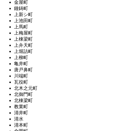
金屋町
鐘鋳町
上新シ町
上池田町
上馬町
上梅屋町
上棟梁町
上弁天町
上堀詰町
上柳町
亀井町
唐戸鼻町
川端町
瓦役町
北木之元町
北御門町
北棟梁町
教業町
清井町
清水
清本町