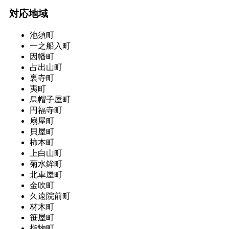
対応地域
池須町
一之船入町
因幡町
占出山町
裏寺町
夷町
烏帽子屋町
円福寺町
扇屋町
貝屋町
柿本町
上白山町
菊水鉾町
北車屋町
金吹町
久遠院前町
材木町
笹屋町
指物町