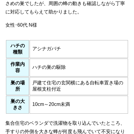
さめの巣でしたが、周囲の蜂の動きも確認しながら丁寧
に対応してもらえて助かりました。
女性･60代
N様
ハチの
アシナガバチ
種類
作業内
ハチの巣の駆除
容
巣の場
戸建て住宅の玄関横にある自転車置き場の
所
屋根支柱付近
巣の大
10cm～20cm未満
きさ
集合住宅のベランダで洗濯物を取り込んでいたところ、
手すりの外側を大きな蜂が何度も飛んでいて不安になり