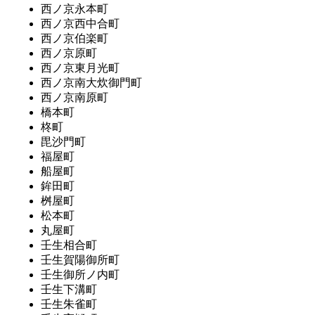
西ノ京永本町
西ノ京西中合町
西ノ京伯楽町
西ノ京原町
西ノ京東月光町
西ノ京南大炊御門町
西ノ京南原町
橋本町
柊町
毘沙門町
福屋町
船屋町
鉾田町
桝屋町
松本町
丸屋町
壬生相合町
壬生賀陽御所町
壬生御所ノ内町
壬生下溝町
壬生朱雀町