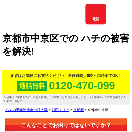
電話
京都市中京区
での
ハチ
の
被害
を
解決!
まずはお気軽にお電話ください！
受付時間／8時～23時までOK！
0120-470-099
通話
無料
価格は作業料金です。
お見積りは一部有料になる場合があります。（天井裏のハチの巣を確認する
ための工事など）
ハチの巣駆除業者の猿太郎
>
対応エリア
>
京都府
>
京都市中京区
こんなことでお困りではないですか？