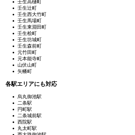
壬生高樋町
壬生辻町
壬生西大竹町
壬生馬場町
壬生東淵田町
壬生桧町
壬生坊城町
壬生森前町
元竹田町
元本能寺町
山伏山町
矢幡町
各駅エリアにも対応
烏丸御池駅
二条駅
円町駅
二条城前駅
西院駅
丸太町駅
西大路御池駅