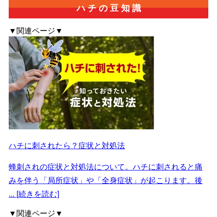
ハ
チ
の
豆
知
識
▼関連ページ▼
ハチに刺されたら？症状と対処法
蜂刺されの症状と対処法について。ハチに刺されると痛
みを伴う「局所症状」や「全身症状」が起こります。後
... [続きを読む]
▼関連ページ▼