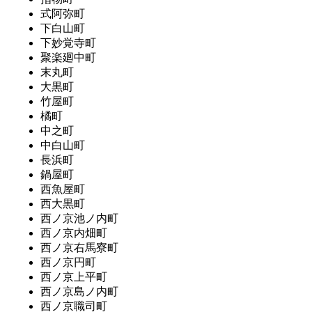
式阿弥町
下白山町
下妙覚寺町
聚楽廻中町
末丸町
大黒町
竹屋町
橘町
中之町
中白山町
長浜町
鍋屋町
西魚屋町
西大黒町
西ノ京池ノ内町
西ノ京内畑町
西ノ京右馬寮町
西ノ京円町
西ノ京上平町
西ノ京島ノ内町
西ノ京職司町