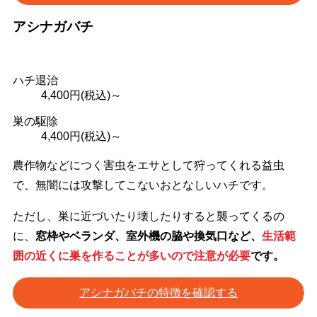
アシナガバチ
ハチ退治
4,400
円(税込)～
巣の駆除
4,400
円(税込)～
農作物などにつく害虫をエサとして狩ってくれる益虫
で、無闇には攻撃してこないおとなしいハチです。
ただし、巣に近づいたり壊したりすると襲ってくるの
に、
窓枠やベランダ、室外機の脇や換気口など、
生活範
囲の近くに巣を作ることが多いので注意が必要
です。
アシナガバチの特徴を確認する