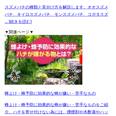
スズメバチの種類と見分け方を解説します。オオスズメ
バチ、キイロスズメバチ、モンスズメバチ、コガタスズ
... [続きを読む]
▼関連ページ▼
蜂よけ・蜂予防に効果的な蜂が嫌い・苦手なもの
蜂よけ・蜂予防に効果的な蜂が嫌い・苦手なものをご紹
介。ハチを寄せ付けない為には、燻煙剤や木酢液やハッ