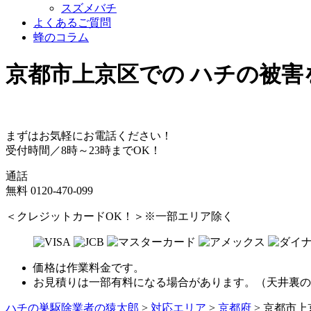
スズメバチ
よくあるご質問
蜂のコラム
京都市上京区
での
ハチ
の
被害
まずはお気軽にお電話ください！
受付時間／8時～23時までOK！
通話
無料
0120-470-099
＜クレジットカードOK！＞※一部エリア除く
価格は作業料金です。
お見積りは一部有料になる場合があります。（天井裏の
ハチの巣駆除業者の猿太郎
>
対応エリア
>
京都府
>
京都市上