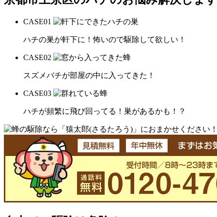
CASE
01
ハチの巣が軒下に！怖いので駆除して欲しい！
CASE
02
スズメバチが部屋の中に入ってきた！
CASE
03
ハチが頻繁に飛び回ってる！巣があるかも！？