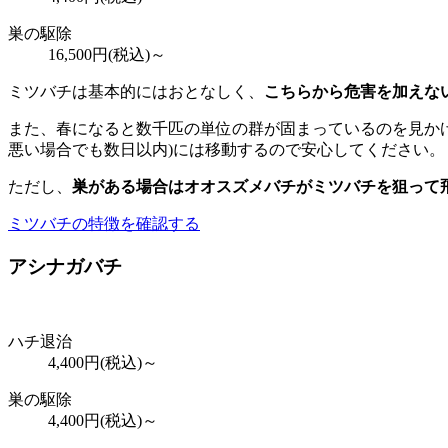
巣の駆除
16,500
円(税込)～
ミツバチは基本的にはおとなしく、
こちらから危害を加えな
また、春になると数千匹の単位の群が固まっているのを見かけ
悪い場合でも数日以内)には移動するので安心してください。
ただし、
巣がある場合はオオスズメバチがミツバチを狙って
ミツバチの特徴を確認する
アシナガバチ
ハチ退治
4,400
円(税込)～
巣の駆除
4,400
円(税込)～