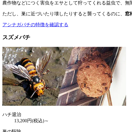
農作物などにつく害虫をエサとして狩ってくれる益虫で、無
ただし、巣に近づいたり壊したりすると襲ってくるのに、
窓
アシナガバチの特徴を確認する
スズメバチ
ハチ退治
13,200
円(税込)～
巣の駆除