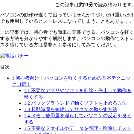
この記事は
約11分
で読み終わります
パソコンの動作が遅くて困っていませんか？少しだけ重いだけ
でも使用しているとストレスになってしまうこともあります。
この記事では、初心者でも簡単に実践できる、パソコンを軽く
する方法を分かりやすく解説します。パソコンの動作でストレ
スを感じている方は是非とも参考にしてみてください。
目次
1
初心者向け！パソコンを軽くするための基本テクニッ
ク11選！
1.1
不要なアプリやソフトを削除・停止して動作を
軽くする
1.2
バックグラウンドで動くソフトを止める方法
1.3
起動時間を短縮してサクサク動かす方法
1.4
メモリ使用量を減らしてパソコンの反応を良く
する
1.5
不要なファイルやデータを整理・削除してスト