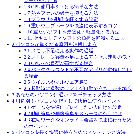
レージを空ける
1.6
CPU使用率を下げる簡単な方法
1.7
熱やファンの騒音を抑える方法
1.8
ブラウザの動作を軽くする設定
1.9
重いウェブページを快適に表示するコツ
1.10
重たいソフトを最適化・軽量化する方法
1.11
セキュリティソフトの負担を軽減する工夫
2
パソコンが重くなる原因を理解しよう
2.1
メモリ不足による動作の遅延
2.2
ストレージ容量不足によるアクセス速度の低下
2.3
CPUへの負荷が高すぎる場合
2.4
バックグラウンドで不要なアプリが動作してい
る場合
2.5
ウイルスやマルウェア感染
2.6
起動時に多数のソフトが自動で立ち上がる場合
3
あなたのパソコンは遅い？簡単チェック方法
4
用途別！パソコンを軽くして快適に使うポイント
4.1
ゲームを快適にプレイしたい人向けの設定
4.2
動画編集や画像編集をスムーズに行うには
4.3
在宅ワークやオンライン会議を快適に行うため
のポイント
5
パソコンを長く快適に使うためのメンテナンス方法