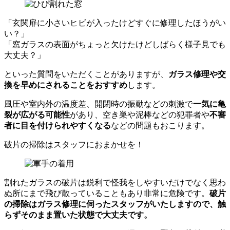
「玄関扉に小さいヒビが入ったけどすぐに修理したほうがい
い？」
「窓ガラスの表面がちょっと欠けたけどしばらく様子見でも
大丈夫？」
といった質問をいただくことがありますが、
ガラス修理や交
換を早めにされることをおすすめ
します。
風圧や室内外の温度差、開閉時の振動などの刺激で
一気に亀
裂が広がる可能性
があり、空き巣や泥棒などの犯罪者や
不審
者に目を付けられやすくなる
などの問題もおこります。
破片の掃除はスタッフにおまかせを！
割れたガラスの破片は鋭利で怪我をしやすいだけでなく思わ
ぬ所にまで飛び散っていることもあり非常に危険です。
破片
の掃除はガラス修理に伺ったスタッフがいたしますので、触
らずそのまま置いた状態で大丈夫です。