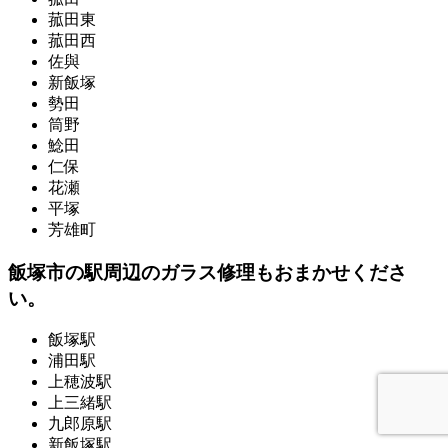
菰田東
菰田西
佐與
新飯塚
勢田
筒野
鯰田
仁保
花瀬
平塚
芳雄町
飯塚市の駅周辺のガラス修理もおまかせくださ
い。
飯塚駅
浦田駅
上穂波駅
上三緒駅
九郎原駅
新飯塚駅