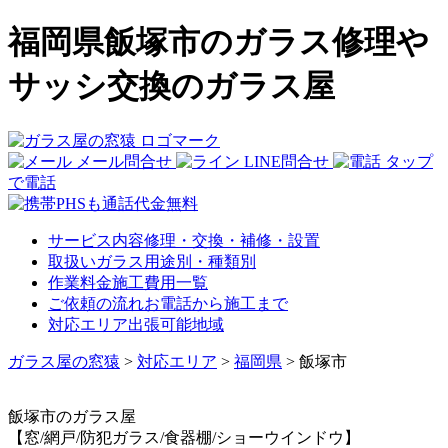
福岡県飯塚市のガラス修理や
サッシ交換のガラス屋
メール問合せ
LINE問合せ
タップ
で電話
サービス内容
修理・交換・補修・設置
取扱いガラス
用途別・種類別
作業料金
施工費用一覧
ご依頼の流れ
お電話から施工まで
対応エリア
出張可能地域
ガラス屋の窓猿
>
対応エリア
>
福岡県
>
飯塚市
飯塚市
のガラス屋
【窓/網戸/防犯ガラス/食器棚/ショーウインドウ】