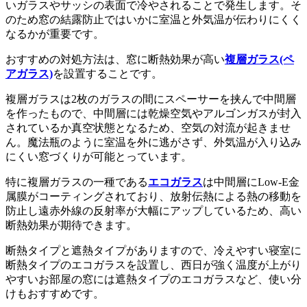
いガラスやサッシの表面で冷やされることで発生します。そ
のため窓の結露防止ではいかに室温と外気温が伝わりにくく
なるかが重要です。
おすすめの対処方法は、窓に断熱効果が高い
複層ガラス(ペ
アガラス)
を設置することです。
複層ガラスは2枚のガラスの間にスペーサーを挟んで中間層
を作ったもので、中間層には乾燥空気やアルゴンガスが封入
されているか真空状態となるため、空気の対流が起きませ
ん。魔法瓶のように室温を外に逃がさず、外気温が入り込み
にくい窓づくりが可能とっています。
特に複層ガラスの一種である
エコガラス
は中間層にLow-E金
属膜がコーティングされており、放射伝熱による熱の移動を
防止し遠赤外線の反射率が大幅にアップしているため、高い
断熱効果が期待できます。
断熱タイプと遮熱タイプがありますので、冷えやすい寝室に
断熱タイプのエコガラスを設置し、西日が強く温度が上がり
やすいお部屋の窓には遮熱タイプのエコガラスなど、使い分
けもおすすめです。