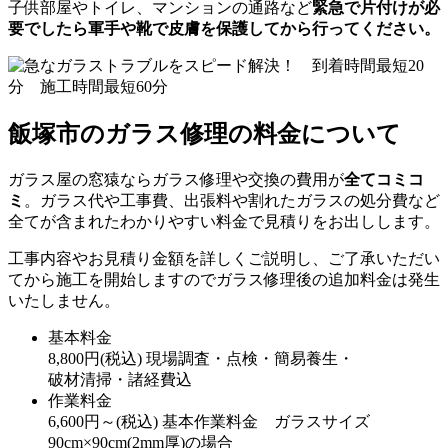
子供部屋やトイレ、マンションの通路など
緊急で片付けが必
要でしたら軍手や靴で皮膚を保護してから行ってください。
飯塚市のガラス修理の料金について
ガラス屋の窓猿ならガラス修理や交換の費用が
全てコミコ
ミ
。ガラス代や工事費、出張料や割れたガラスの処分費など
全てが含まれたわかりやすい料金で見積りをお出しします。
工事内容やお見積り金額を詳しくご説明し、ご了承いただい
てから施工を開始しますのでガラス修理後の追加料金は発生
いたしません。
基本料金
8,800
円
(税込)
現場調査・点検・簡易養生・
破材清掃・諸経費込
作業料金
6,600
円～
(税込)
基本作業料金 ガラスサイズ
90cm×90cm(2mm厚)の場合