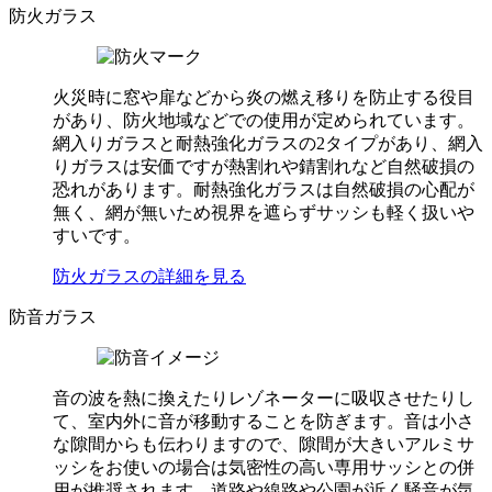
防火ガラス
火災時に窓や扉などから炎の燃え移りを防止する役目
があり、防火地域などでの使用が定められています。
網入りガラスと耐熱強化ガラスの2タイプがあり、網入
りガラスは安価ですが熱割れや錆割れなど自然破損の
恐れがあります。耐熱強化ガラスは自然破損の心配が
無く、網が無いため視界を遮らずサッシも軽く扱いや
すいです。
防火ガラスの詳細を見る
防音ガラス
音の波を熱に換えたりレゾネーターに吸収させたりし
て、室内外に音が移動することを防ぎます。音は小さ
な隙間からも伝わりますので、隙間が大きいアルミサ
ッシをお使いの場合は気密性の高い専用サッシとの併
用が推奨されます。道路や線路や公園が近く騒音が気