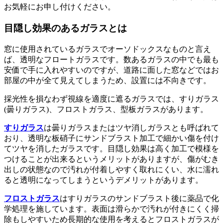
お気軽にお申し付けください。
目隠し効果のあるガラスとは
窓に使用されているガラスでオーソドックスなものと言え
ば、透明なフロートガラスです。数あるガラスの中でも最も
安価で手に入れやすいのですが、道路に面した窓などではお
部屋の中が全て見えてしまうため、設置には不向きです。
採光性を損なわず視線を適度に遮るガラスでは、すりガラス
(曇りガラス)、フロストガラス、型板ガラスがあります。
すりガラス
は曇りガラスまたはツヤ消しガラスとも呼ばれて
おり、透明な板硝子にサンドブラスト加工で細かい傷を付け
てツヤを消したガラスです。目隠し効果は高く加工で模様を
つけることが出来るというメリットがありますが、傷がむき
出しの状態なので汚れが付着しやすく取れにくい、水に濡れ
ると透明になってしまうというデメリットがあります。
フロストガラス
はすりガラスのサンドブラスト後に薬品で化
学処理を施しています。表面は滑らかで汚れが付きにくく掃
除もしやすいため長期的な使用を考えるとフロストガラスが