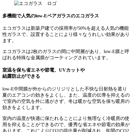
多機能で人気のlow-Eペアガラスのエコガラス
エコガラスは新築戸建ての採用率が50%を超える人気の機能
性ガラスで、設置することにより様々なうれしい効果があり
ます。
エコガラスは2枚のガラスの間に中間層があり、low-E膜と呼
ばれる特殊な金属膜がコーティングされています。
室温を保ち省エネや節電、UVカットや
結露防止ができる
low-E中間膜が外からのジリジリとした不快な日射熱を遮り
夏のエアコンの効きをよくし、また、温度の伝導を抑えるの
で室内の空気を外に逃がさず、冬は暖かな空気を保ち暖房の
効きをよくします。
室内の温度が快適に保たれることにより無理なく冷暖房の使
用を抑えることができるので、優秀な省エネや節電の効果が
あります。これによりCO2の排出量が削減され、年間のCO2