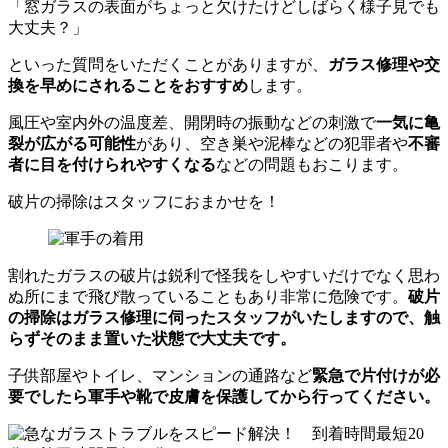
「窓ガラスの表面がちょっと欠けたけどしばらく様子見でも
大丈夫？」
といった質問をいただくことがありますが、
ガラス修理や交
換を早めにされることをおすすめ
します。
風圧や室内外の温度差、開閉時の振動などの刺激で
一気に亀
裂が広がる可能性
があり、空き巣や泥棒などの犯罪者や
不審
者に目を付けられやすくなる
などの問題もおこります。
破片の掃除はスタッフにおまかせを！
割れたガラスの破片は鋭利で怪我をしやすいだけでなく思わ
ぬ所にまで飛び散っていることもあり非常に危険です。
破片
の掃除はガラス修理に伺ったスタッフがいたしますので、触
らずそのまま置いた状態で大丈夫です。
子供部屋やトイレ、マンションの通路など
緊急で片付けが必
要でしたら軍手や靴で皮膚を保護してから行ってください。