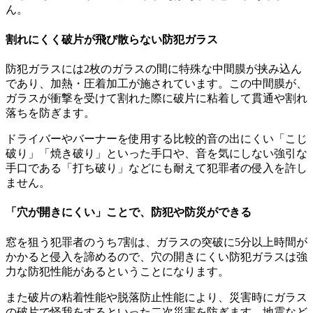
ん。
割れにくく破片が飛び散らない防犯ガラス
防犯ガラスには2枚のガラスの間に特殊な中間膜が挟み込ん
であり、加熱・圧着加工が施されています。この中間膜が、
ガラスが衝撃を受けて割れた際に破片に粘着して貫通や割れ
落ちを防ぎます。
ドライバーやバーナーを使用する比較的音の出にくい「こじ
破り」「焼き破り」といった手口や、音を気にしない強引な
手口である「打ち破り」などにも耐えて犯罪者の侵入を許し
ません。
「穴が開きにくい」ことで、防犯や防災ができる
窓を狙う犯罪者のうち7割は、ガラスの突破に5分以上時間が
かかると侵入を諦めるので、穴の開きにくい防犯ガラスは強
力な防犯性能があるということになります。
また破片の粘着性能や脱落防止性能により、災害時にガラス
の破片で怪我をするといった二次災害を防ぎます。地震など