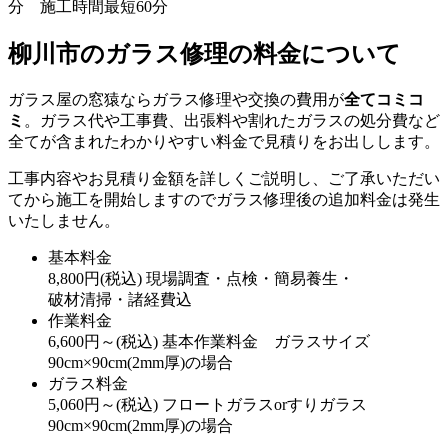
柳川市のガラス修理の料金について
ガラス屋の窓猿ならガラス修理や交換の費用が
全てコミコ
ミ
。ガラス代や工事費、出張料や割れたガラスの処分費など
全てが含まれたわかりやすい料金で見積りをお出しします。
工事内容やお見積り金額を詳しくご説明し、ご了承いただい
てから施工を開始しますのでガラス修理後の追加料金は発生
いたしません。
基本料金
8,800
円
(税込)
現場調査・点検・簡易養生・
破材清掃・諸経費込
作業料金
6,600
円～
(税込)
基本作業料金 ガラスサイズ
90cm×90cm(2mm厚)の場合
ガラス料金
5,060
円～
(税込)
フロートガラスorすりガラス
90cm×90cm(2mm厚)の場合