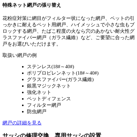
特殊ネット網戸の張り替え
花粉症対策に網目がフィルター状になった網戸、ペットの引
っかきに耐えるペット用網戸、ハイメッシュで小さな虫もブ
ロックする網戸、たばこ程度の火なら穴のあかない耐火性グ
ラスファイバー網戸（ガラス繊維）など、ご要望に合った網
戸をお選びいただけます。
取扱い網戸の例
ステンレス(18#～40#)
ポリプロピレンネット(18#～40#)
グラスファイバー(ガラス繊維)
銀黒マジックネット
強化ネット
ペットディフェンス
フィルター網戸
防虫網戸
網戸の詳細を見る
サッシの修理交換、専用サッシの設置