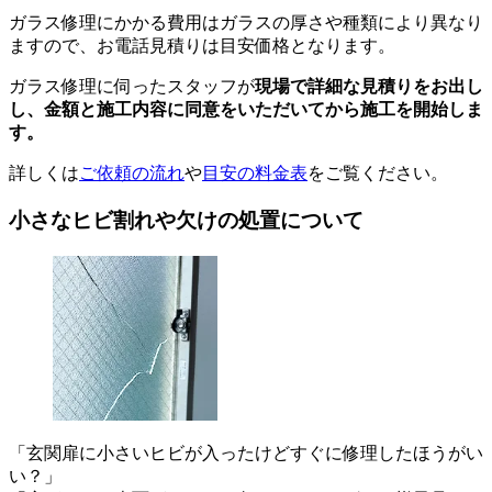
ガラス修理にかかる費用はガラスの厚さや種類により異なり
ますので、お電話見積りは目安価格となります。
ガラス修理に伺ったスタッフが
現場で詳細な見積りをお出し
し、
金額と施工内容に同意をいただいてから
施工を開始しま
す。
詳しくは
ご依頼の流れ
や
目安の料金表
をご覧ください。
小さなヒビ割れや欠けの処置について
「玄関扉に小さいヒビが入ったけどすぐに修理したほうがい
い？」