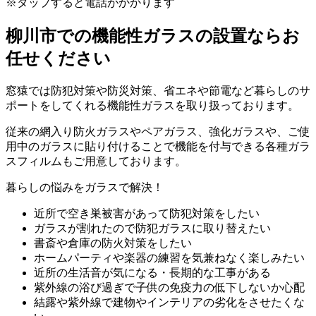
※タップすると電話がかかります
柳川市での機能性ガラスの設置ならお
任せください
窓猿では防犯対策や防災対策、省エネや節電など暮らしのサ
ポートをしてくれる機能性ガラスを取り扱っております。
従来の網入り防火ガラスやペアガラス、強化ガラスや、ご使
用中のガラスに貼り付けることで機能を付与できる各種ガラ
スフィルムもご用意しております。
暮らしの悩みをガラスで解決！
近所で空き巣被害があって防犯対策をしたい
ガラスが割れたので防犯ガラスに取り替えたい
書斎や倉庫の防火対策をしたい
ホームパーティや楽器の練習を気兼ねなく楽しみたい
近所の生活音が気になる・長期的な工事がある
紫外線の浴び過ぎで子供の免疫力の低下しないか心配
結露や紫外線で建物やインテリアの劣化をさせたくな