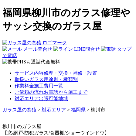
福岡県柳川市のガラス修理や
サッシ交換のガラス屋
メール問合せ
LINE問合せ
タップ
で電話
サービス内容
修理・交換・補修・設置
取扱いガラス
用途別・種類別
作業料金
施工費用一覧
ご依頼の流れ
お電話から施工まで
対応エリア
出張可能地域
ガラス屋の窓猿
>
対応エリア
>
福岡県
>
柳川市
柳川市
のガラス屋
【窓/網戸/防犯ガラス/食器棚/ショーウインドウ】