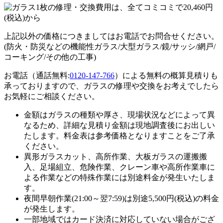
上記以外の価格につきましてはお電話でお問合せください。
(防火・防災などの機能性ガラス/大型ガラス/鏡/サッシ/網戸/
コーキング/その他の工事)
お電話（通話無料:
0120-147-766
）による無料の概算見積りも
承っておりますので、ガラスの修理や交換をお考えでしたら
お気軽にご相談ください。
金額はガラスの種類や厚さ、現場状況などによって異
なるため、
詳細な見積り金額は現地調査後にお出しい
たします。
料金表は参考価格となりますことをご了承
ください。
異形ガラスカット、高所作業、大板ガラスの運搬搬
入、足場組立、危険作業、クレーン車や高所作業車に
よる作業などの特殊作業には別途料金が発生いたしま
す。
夜間早朝作業(21:00～翌7:59)は別途5,500円(税込)の料金
が発生します。
一部地域ではカード決済に対応していない場合がござ