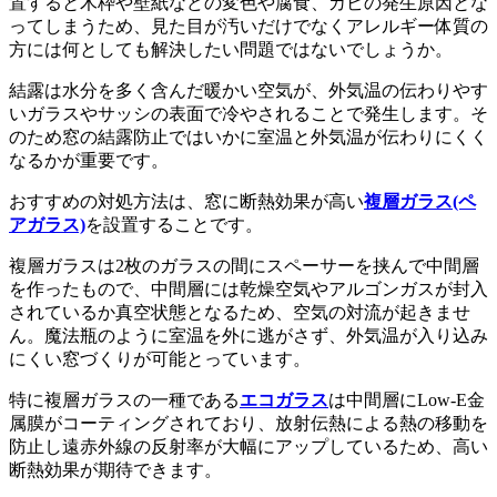
置すると木枠や壁紙などの変色や腐食、カビの発生原因とな
ってしまうため、見た目が汚いだけでなくアレルギー体質の
方には何としても解決したい問題ではないでしょうか。
結露は水分を多く含んだ暖かい空気が、外気温の伝わりやす
いガラスやサッシの表面で冷やされることで発生します。そ
のため窓の結露防止ではいかに室温と外気温が伝わりにくく
なるかが重要です。
おすすめの対処方法は、窓に断熱効果が高い
複層ガラス(ペ
アガラス)
を設置することです。
複層ガラスは2枚のガラスの間にスペーサーを挟んで中間層
を作ったもので、中間層には乾燥空気やアルゴンガスが封入
されているか真空状態となるため、空気の対流が起きませ
ん。魔法瓶のように室温を外に逃がさず、外気温が入り込み
にくい窓づくりが可能とっています。
特に複層ガラスの一種である
エコガラス
は中間層にLow-E金
属膜がコーティングされており、放射伝熱による熱の移動を
防止し遠赤外線の反射率が大幅にアップしているため、高い
断熱効果が期待できます。