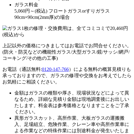
ガラス料金
5,060
円～
(税込)
フロートガラスorすりガラス
90cm×90cm(2mm厚)の場合
上記以外の価格につきましてはお電話でお問合せください。
(防火・防災などの機能性ガラス/大型ガラス/鏡/サッシ/網戸/
コーキング/その他の工事)
お電話（通話無料:
0120-147-766
）による無料の概算見積りも
承っておりますので、ガラスの修理や交換をお考えでしたら
お気軽にご相談ください。
金額はガラスの種類や厚さ、現場状況などによって異
なるため、
詳細な見積り金額は現地調査後にお出しい
たします。
料金表は参考価格となりますことをご了承
ください。
異形ガラスカット、高所作業、大板ガラスの運搬搬
入、足場組立、危険作業、クレーン車や高所作業車に
よる作業などの特殊作業には別途料金が発生いたしま