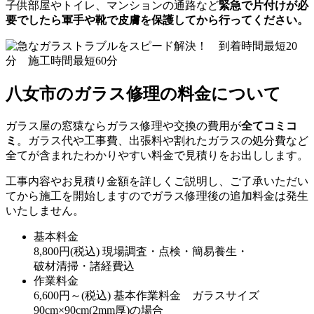
子供部屋やトイレ、マンションの通路など
緊急で片付けが必
要でしたら軍手や靴で皮膚を保護してから行ってください。
八女市のガラス修理の料金について
ガラス屋の窓猿ならガラス修理や交換の費用が
全てコミコ
ミ
。ガラス代や工事費、出張料や割れたガラスの処分費など
全てが含まれたわかりやすい料金で見積りをお出しします。
工事内容やお見積り金額を詳しくご説明し、ご了承いただい
てから施工を開始しますのでガラス修理後の追加料金は発生
いたしません。
基本料金
8,800
円
(税込)
現場調査・点検・簡易養生・
破材清掃・諸経費込
作業料金
6,600
円～
(税込)
基本作業料金 ガラスサイズ
90cm×90cm(2mm厚)の場合