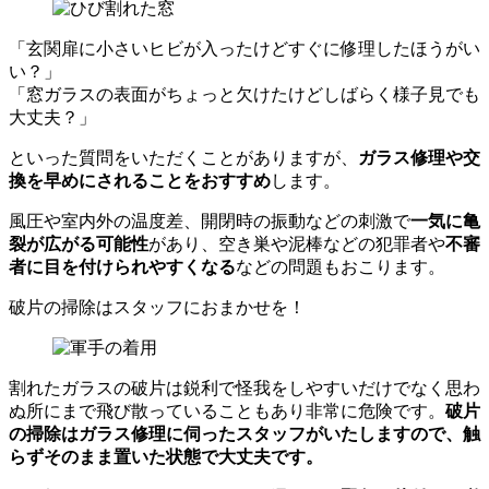
「玄関扉に小さいヒビが入ったけどすぐに修理したほうがい
い？」
「窓ガラスの表面がちょっと欠けたけどしばらく様子見でも
大丈夫？」
といった質問をいただくことがありますが、
ガラス修理や交
換を早めにされることをおすすめ
します。
風圧や室内外の温度差、開閉時の振動などの刺激で
一気に亀
裂が広がる可能性
があり、空き巣や泥棒などの犯罪者や
不審
者に目を付けられやすくなる
などの問題もおこります。
破片の掃除はスタッフにおまかせを！
割れたガラスの破片は鋭利で怪我をしやすいだけでなく思わ
ぬ所にまで飛び散っていることもあり非常に危険です。
破片
の掃除はガラス修理に伺ったスタッフがいたしますので、触
らずそのまま置いた状態で大丈夫です。