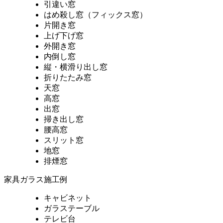
引違い窓
はめ殺し窓（フィックス窓）
片開き窓
上げ下げ窓
外開き窓
内倒し窓
縦・横滑り出し窓
折りたたみ窓
天窓
高窓
出窓
掃き出し窓
腰高窓
スリット窓
地窓
排煙窓
家具ガラス施工例
キャビネット
ガラステーブル
テレビ台