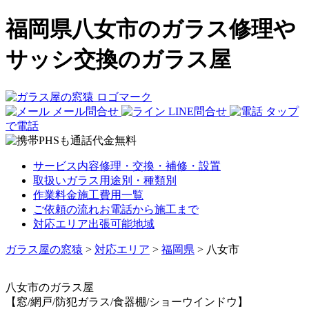
福岡県八女市のガラス修理や
サッシ交換のガラス屋
メール問合せ
LINE問合せ
タップ
で電話
サービス内容
修理・交換・補修・設置
取扱いガラス
用途別・種類別
作業料金
施工費用一覧
ご依頼の流れ
お電話から施工まで
対応エリア
出張可能地域
ガラス屋の窓猿
>
対応エリア
>
福岡県
>
八女市
八女市
のガラス屋
【窓/網戸/防犯ガラス/食器棚/ショーウインドウ】