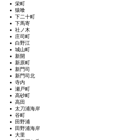
栄町
猿喰
下二十町
下馬寄
社ノ木
庄司町
白野江
城山町
新開
新原町
新門司
新門司北
寺内
瀬戸町
高砂町
高田
太刀浦海岸
谷町
田野浦
田野浦海岸
大里