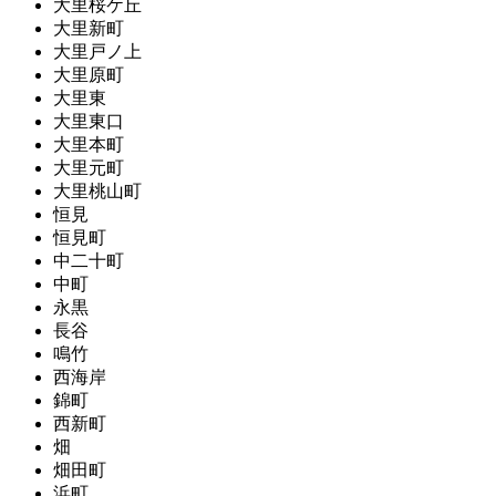
大里桜ケ丘
大里新町
大里戸ノ上
大里原町
大里東
大里東口
大里本町
大里元町
大里桃山町
恒見
恒見町
中二十町
中町
永黒
長谷
鳴竹
西海岸
錦町
西新町
畑
畑田町
浜町