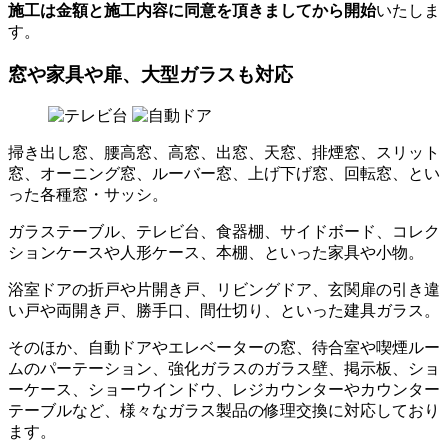
施工は金額と施工内容に同意を頂きましてから開始
いたしま
す。
窓や家具や扉、大型ガラスも対応
掃き出し窓、腰高窓、高窓、出窓、天窓、排煙窓、スリット
窓、オーニング窓、ルーバー窓、上げ下げ窓、回転窓、とい
った各種窓・サッシ。
ガラステーブル、テレビ台、食器棚、サイドボード、コレク
ションケースや人形ケース、本棚、といった家具や小物。
浴室ドアの折戸や片開き戸、リビングドア、玄関扉の引き違
い戸や両開き戸、勝手口、間仕切り、といった建具ガラス。
そのほか、自動ドアやエレベーターの窓、待合室や喫煙ルー
ムのパーテーション、強化ガラスのガラス壁、掲示板、ショ
ーケース、ショーウインドウ、レジカウンターやカウンター
テーブルなど、様々なガラス製品の修理交換に対応しており
ます。