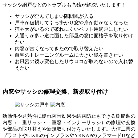
サッシや網戸などのトラブルも窓猿が解決いたします！
サッシが歪んでしまい隙間風が入る
戸車が破損して引っ掛かり窓や扉が動かなくなった
猫や犬がいるので破れにくいペット用網戸にしたい
人通りが多い道に面した部屋の窓に面格子を取り付け
たい
内窓が古くなってきたので取り替えたい
自宅のトレーニングルームに大きい鏡を置きたい
お風呂の鏡が変色したりウロコが取れないので入れ替
えたい
内窓やサッシの修理交換、新規取り付け
断熱性や遮熱性に優れ防音効果や結露防止もできる樹脂製の
内窓（二重サッシ・二重窓・インナーサッシ）の修理や交換
や部品の取り替えや新規取り付けをいたします。大信工業の
プラストやLIXILのインプラスやYKKAPのプラマードUなど