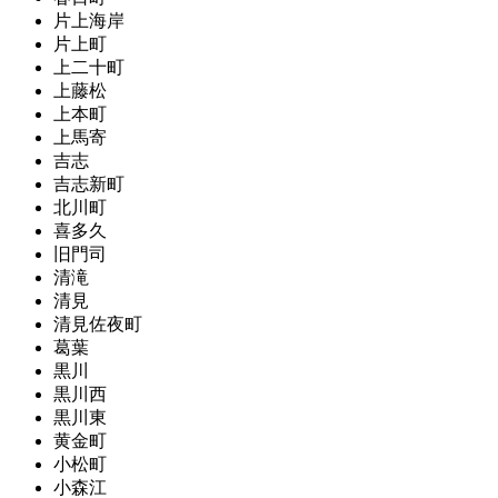
片上海岸
片上町
上二十町
上藤松
上本町
上馬寄
吉志
吉志新町
北川町
喜多久
旧門司
清滝
清見
清見佐夜町
葛葉
黒川
黒川西
黒川東
黄金町
小松町
小森江