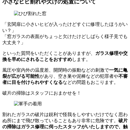
小さなヒビ割れや欠けの処置について
「玄関扉に小さいヒビが入ったけどすぐに修理したほうがい
い？」
「窓ガラスの表面がちょっと欠けたけどしばらく様子見でも
大丈夫？」
といった質問をいただくことがありますが、
ガラス修理や交
換を早めにされることをおすすめ
します。
風圧や室内外の温度差、開閉時の振動などの刺激で
一気に亀
裂が広がる可能性
があり、空き巣や泥棒などの犯罪者や
不審
者に目を付けられやすくなる
などの問題もおこります。
破片の掃除はスタッフにおまかせを！
割れたガラスの破片は鋭利で怪我をしやすいだけでなく思わ
ぬ所にまで飛び散っていることもあり非常に危険です。
破片
の掃除はガラス修理に伺ったスタッフがいたしますので、触