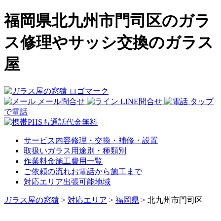
福岡県北九州市門司区のガラ
ス修理やサッシ交換のガラス
屋
メール問合せ
LINE問合せ
タップ
で電話
サービス内容
修理・交換・補修・設置
取扱いガラス
用途別・種類別
作業料金
施工費用一覧
ご依頼の流れ
お電話から施工まで
対応エリア
出張可能地域
ガラス屋の窓猿
>
対応エリア
>
福岡県
>
北九州市門司区