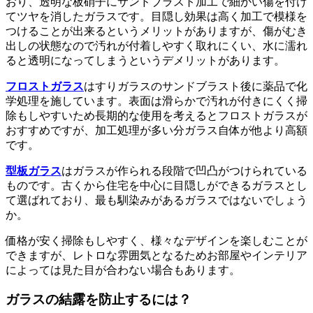
おり、透明な板硝子にサンドブラスト加工で細かい傷を付け
てツヤを消したガラスです。目隠し効果は高く加工で模様を
つけることが出来るというメリットがありますが、傷がむき
出しの状態なので汚れが付着しやすく取れにくい、水に濡れ
ると透明になってしまうというデメリットがあります。
フロストガラス
はすりガラスのサンドブラスト後に薬品で化
学処理を施しています。表面は滑らかで汚れが付きにくく掃
除もしやすいため長期的な使用を考えるとフロストガラスが
おすすめですが、加工処理が多い分ガラス自体が他より高額
です。
型板ガラス
はガラスが作られる段階で凹凸がつけられている
ものです。古くから住宅を中心に目隠しができるガラスとし
て選ばれており、最も馴染みがあるガラスではないでしょう
か。
価格が安く掃除もしやすく、様々なデザインを楽しむことが
できますが、レトロな雰囲気となるためお部屋やインテリア
によっては見た目が合わない場合もあります。
ガラスの結露を防止するには？