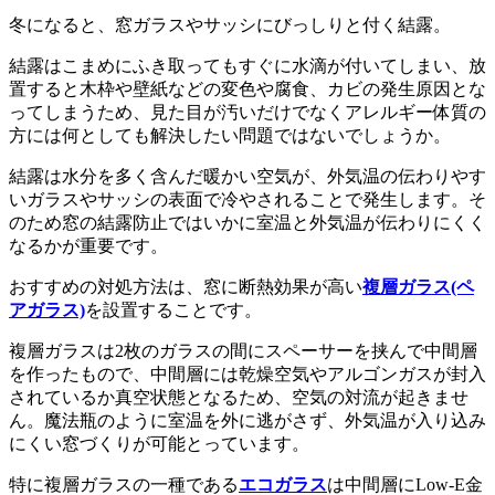
冬になると、窓ガラスやサッシにびっしりと付く結露。
結露はこまめにふき取ってもすぐに水滴が付いてしまい、放
置すると木枠や壁紙などの変色や腐食、カビの発生原因とな
ってしまうため、見た目が汚いだけでなくアレルギー体質の
方には何としても解決したい問題ではないでしょうか。
結露は水分を多く含んだ暖かい空気が、外気温の伝わりやす
いガラスやサッシの表面で冷やされることで発生します。そ
のため窓の結露防止ではいかに室温と外気温が伝わりにくく
なるかが重要です。
おすすめの対処方法は、窓に断熱効果が高い
複層ガラス(ペ
アガラス)
を設置することです。
複層ガラスは2枚のガラスの間にスペーサーを挟んで中間層
を作ったもので、中間層には乾燥空気やアルゴンガスが封入
されているか真空状態となるため、空気の対流が起きませ
ん。魔法瓶のように室温を外に逃がさず、外気温が入り込み
にくい窓づくりが可能とっています。
特に複層ガラスの一種である
エコガラス
は中間層にLow-E金