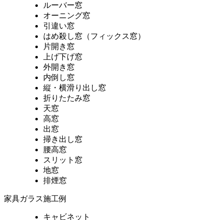
ルーバー窓
オーニング窓
引違い窓
はめ殺し窓（フィックス窓）
片開き窓
上げ下げ窓
外開き窓
内倒し窓
縦・横滑り出し窓
折りたたみ窓
天窓
高窓
出窓
掃き出し窓
腰高窓
スリット窓
地窓
排煙窓
家具ガラス施工例
キャビネット