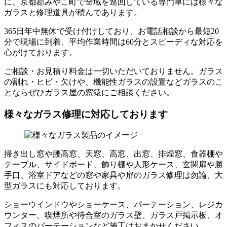
に、京都郡みやこ町で全域を巡回している専門車には様々な
ガラスと修理道具が積んであります。
365日年中無休で受け付けしており、お電話相談から最短20
分で現場に到着、平均作業時間は60分とスピーディな対応を
心がけております。
ご相談・お見積り料金は一切いただいておりません。ガラス
の割れ・ヒビ・欠けや、機能性ガラスの設置などガラスのこ
とならぜひガラス屋の窓猿にご相談ください。
様々なガラス修理に対応しております
掃き出し窓や腰高窓、天窓、高窓、出窓、排煙窓、食器棚や
テーブル、サイドボード、飾り棚や人形ケース、玄関扉や勝
手口、浴室ドアなどの窓や家具や扉のガラス修理は勿論、大
型ガラスにも対応しております。
ショーウインドウやショーケース、パーテーション、レジカ
ウンター、喫煙所や待合室のガラス壁、ガラス戸掲示板、オ
フィスのパーテーションなど施工はおまかせください。