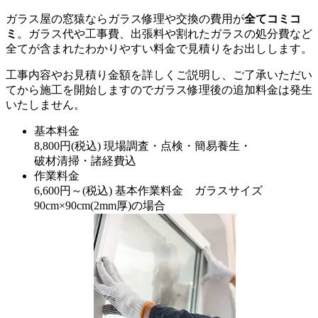
ガラス屋の窓猿ならガラス修理や交換の費用が
全てコミコ
ミ
。ガラス代や工事費、出張料や割れたガラスの処分費など
全てが含まれたわかりやすい料金で見積りをお出しします。
工事内容やお見積り金額を詳しくご説明し、ご了承いただい
てから施工を開始しますのでガラス修理後の追加料金は発生
いたしません。
基本料金
8,800
円
(税込)
現場調査・点検・簡易養生・
破材清掃・諸経費込
作業料金
6,600
円～
(税込)
基本作業料金 ガラスサイズ
90cm×90cm(2mm厚)の場合