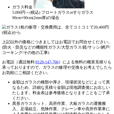
ガラス料金
5,060
円～
(税込)
フロートガラスorすりガラス
90cm×90cm(2mm厚)の場合
上記以外の価格につきましてはお電話でお問合せください。
(防火・防災などの機能性ガラス/大型ガラス/鏡/サッシ/網戸/
コーキング/その他の工事)
お電話（通話無料:
0120-147-766
）による無料の概算見積りも
承っておりますので、ガラスの修理や交換をお考えでしたら
お気軽にご相談ください。
金額はガラスの種類や厚さ、現場状況などによって異
なるため、
詳細な見積り金額は現地調査後にお出しい
たします。
料金表は参考価格となりますことをご了承
ください。
異形ガラスカット、高所作業、大板ガラスの運搬搬
入、足場組立、危険作業、クレーン車や高所作業車に