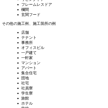
フレームレスドア
欄間
玄関フード
その他の施工例、施工箇所の例
店舗
テナント
事務所
オフィスビル
一戸建て
一軒家
マンション
アパート
集合住宅
団地
社宅
社員寮
学生寮
旅館
ホテル