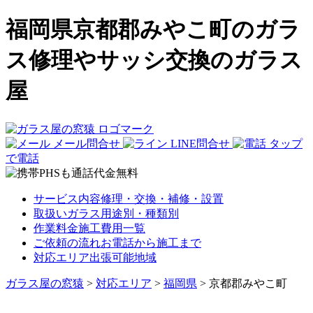
福岡県京都郡みやこ町のガラ
ス修理やサッシ交換のガラス
屋
メール問合せ
LINE問合せ
タップ
で電話
サービス内容
修理・交換・補修・設置
取扱いガラス
用途別・種類別
作業料金
施工費用一覧
ご依頼の流れ
お電話から施工まで
対応エリア
出張可能地域
ガラス屋の窓猿
>
対応エリア
>
福岡県
>
京都郡みやこ町