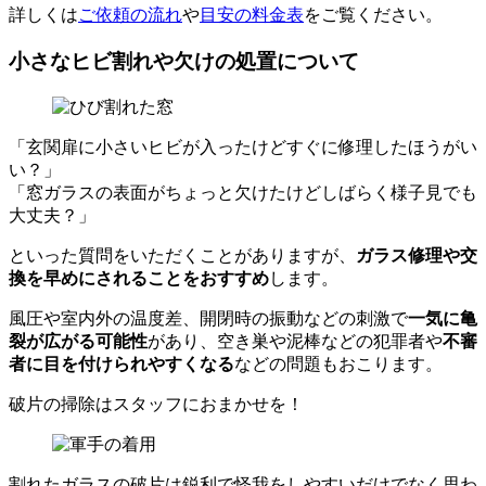
詳しくは
ご依頼の流れ
や
目安の料金表
をご覧ください。
小さなヒビ割れや欠けの処置について
「玄関扉に小さいヒビが入ったけどすぐに修理したほうがい
い？」
「窓ガラスの表面がちょっと欠けたけどしばらく様子見でも
大丈夫？」
といった質問をいただくことがありますが、
ガラス修理や交
換を早めにされることをおすすめ
します。
風圧や室内外の温度差、開閉時の振動などの刺激で
一気に亀
裂が広がる可能性
があり、空き巣や泥棒などの犯罪者や
不審
者に目を付けられやすくなる
などの問題もおこります。
破片の掃除はスタッフにおまかせを！
割れたガラスの破片は鋭利で怪我をしやすいだけでなく思わ