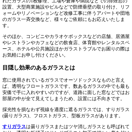
れたガラスの1枚修理、工場や倉庫や病院などでの排煙窓の
設置、大型商業施設やビルなどで防煙垂壁の取り付け、リフ
ォームやリノベーションなど改修工事に伴うアパートや団地
のガラス一斉交換など、様々なご依頼にもお応えいたしま
す。
そのほか、コンビニやカラオケボックスなどの店舗、居酒屋
やレストランやカフェなどの飲食店、体育館やレンタルスペ
ース、ホテルや公共施設ほかガラストラブルでお困りの際は
お気軽にお申し付けください。
目隠し効果のあるガラスとは
窓に使用されているガラスでオーソドックスなものと言え
ば、透明なフロートガラスです。数あるガラスの中でも最も
安価で手に入れやすいのですが、道路に面した窓などではお
部屋の中が全て見えてしまうため、設置には不向きです。
採光性を損なわず視線を適度に遮るガラスでは、すりガラス
(曇りガラス)、フロストガラス、型板ガラスがあります。
すりガラス
は曇りガラスまたはツヤ消しガラスとも呼ばれて