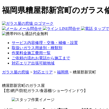
福岡県糟屋郡新宮町のガラス
メール問合せ
LINE問合せ
タップ
サービス内容
修理・交換・補修・設置
取扱いガラス
用途別・種類別
作業料金
施工費用一覧
ご依頼の流れ
お電話から施工まで
対応エリア
出張可能地域
ガラス屋の窓猿
>
対応エリア
>
福岡県
>
糟屋郡新宮町
糟屋郡新宮町
のガラス屋
【窓/網戸/防犯ガラス/食器棚/ショーウインドウ】