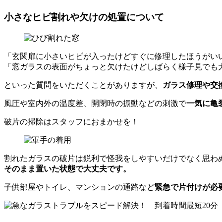
小さなヒビ割れや欠けの処置について
「玄関扉に小さいヒビが入ったけどすぐに修理したほうがい
「窓ガラスの表面がちょっと欠けたけどしばらく様子見でも
といった質問をいただくことがありますが、
ガラス修理や交
風圧や室内外の温度差、開閉時の振動などの刺激で
一気に亀
破片の掃除はスタッフにおまかせを！
割れたガラスの破片は鋭利で怪我をしやすいだけでなく思わ
そのまま置いた状態で大丈夫です。
子供部屋やトイレ、マンションの通路など
緊急で片付けが必