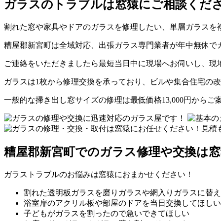
ガラスのトラブルは窓猿にご相談くだ
割れた窓や家具やドアのガラスを修理したい、単層ガラスを
糟屋郡新宮町は全域対応、出張ガラス専門業者が年中無休で
ご連絡をいただきましたら最短当日中に現場へお伺いし、現
ガラスは1枚から修理交換を承っており、ビルや集合住宅の
一般的な掃き出し窓サイズの修理は最低価格13,000円からご
糟屋郡新宮町でのガラス修理や交換は窓
ガラストラブルのお悩みは窓猿におまかせください！
割れた透明板ガラスを磨りガラスや網入りガラスに替え
浴室扉のアクリル板や部屋のドアを当日交換してほしい
子どもがガラスを割ったので急いできてほしい