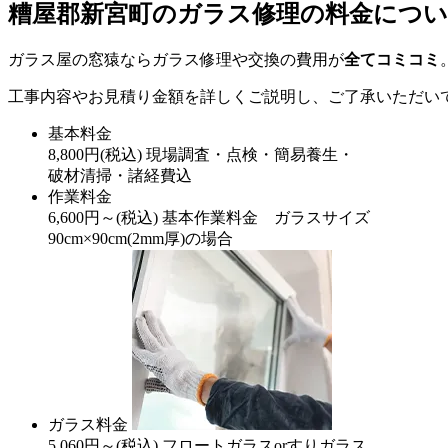
糟屋郡新宮町のガラス修理の料金につ
ガラス屋の窓猿ならガラス修理や交換の費用が
全てコミコミ
工事内容やお見積り金額を詳しくご説明し、ご了承いただい
基本料金
8,800
円
(税込)
現場調査・点検・簡易養生・
破材清掃・諸経費込
作業料金
6,600
円～
(税込)
基本作業料金 ガラスサイズ
90cm×90cm(2mm厚)の場合
ガラス料金
5,060
円～
(税込)
フロートガラスorすりガラス