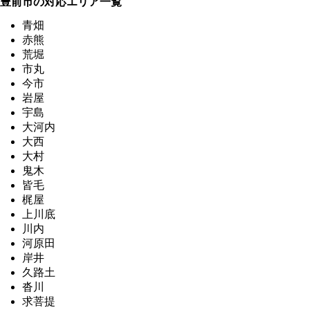
豊前市の対応エリア一覧
青畑
赤熊
荒堀
市丸
今市
岩屋
宇島
大河内
大西
大村
鬼木
皆毛
梶屋
上川底
川内
河原田
岸井
久路土
沓川
求菩提