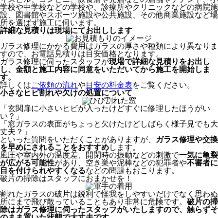
学校や中学校などの学校や、診療所やクリニックなどの病院施
設、図書館やスポーツ施設や公共施設、その他商業施設など場
所を選ばず施工に伺います。
詳細な見積りは現場にてお出しします
ガラス修理にかかる費用はガラスの厚さや種類により異なりま
すので、お電話見積りは目安価格となります。
ガラス修理に伺ったスタッフが
現場で詳細な見積りをお出し
し、
金額と施工内容に同意をいただいてから
施工を開始しま
す。
詳しくは
ご依頼の流れ
や
目安の料金表
をご覧ください。
小さなヒビ割れや欠けの処置について
「玄関扉に小さいヒビが入ったけどすぐに修理したほうがい
い？」
「窓ガラスの表面がちょっと欠けたけどしばらく様子見でも大
丈夫？」
といった質問をいただくことがありますが、
ガラス修理や交換
を早めにされることをおすすめ
します。
風圧や室内外の温度差、開閉時の振動などの刺激で
一気に亀裂
が広がる可能性
があり、空き巣や泥棒などの犯罪者や
不審者に
目を付けられやすくなる
などの問題もおこります。
破片の掃除はスタッフにおまかせを！
割れたガラスの破片は鋭利で怪我をしやすいだけでなく思わぬ
所にまで飛び散っていることもあり非常に危険です。
破片の掃
除はガラス修理に伺ったスタッフがいたしますので、触らずそ
のまま置いた状態で大丈夫です。