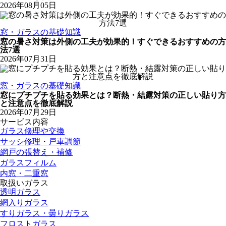
2026年08月05日
窓・ガラスの基礎知識
窓の暑さ対策は外側の工夫が効果的！すぐできるおすすめの方
法7選
2026年07月31日
窓・ガラスの基礎知識
窓にプチプチを貼る効果とは？断熱・結露対策の正しい貼り方
と注意点を徹底解説
2026年07月29日
サービス内容
ガラス修理や交換
サッシ修理・戸車調節
網戸の張替え・補修
ガラスフィルム
内窓・二重窓
取扱いガラス
透明ガラス
網入りガラス
すりガラス・曇りガラス
フロストガラス