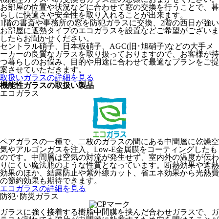
お部屋の位置や状況などに合わせて窓の交換を行うことで、暮
らしに快適さや安全性を取り入れることが出来ます。
1階の書斎や事務所の窓を防犯ガラスに交換、2階の西日が強い
お部屋に遮熱タイプのエコガラスを設置などご希望がございま
したらお聞かせください。
セントラル硝子、日本板硝子、AGC(旧･旭硝子)などの大手メ
ーカーの良質なガラスを取り扱っておりますので、お客様が持
つ暮らしのお悩み、目的や用途に合わせて最適なプランをご提
案させていただきます。
取扱いガラスの詳細を見る
機能性ガラスの取扱い製品
エコガラス
ペアガラスの一種で、二枚のガラスの間にある中間層に乾燥空
気やアルゴンガスを注入、Low-E金属膜をコーティングしたも
のです。中間層は空気の対流が発生せず、室内外の温度が伝わ
りにくい魔法瓶のような性質となっています。断熱効果や遮熱
効果のほか、結露防止や紫外線カット、省エネ効果から光熱費
の節約効果も期待できます。
エコガラスの詳細を見る
防犯･防災ガラス
ガラスに強く接着する樹脂中間膜を挟んだ合わせガラスで、ガ