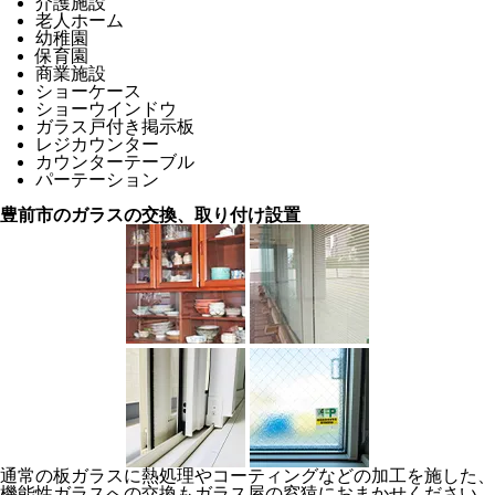
介護施設
老人ホーム
幼稚園
保育園
商業施設
ショーケース
ショーウインドウ
ガラス戸付き掲示板
レジカウンター
カウンターテーブル
パーテーション
豊前市のガラスの交換、取り付け設置
通常の板ガラスに熱処理やコーティングなどの加工を施した、
機能性ガラスへの交換もガラス屋の窓猿におまかせください。