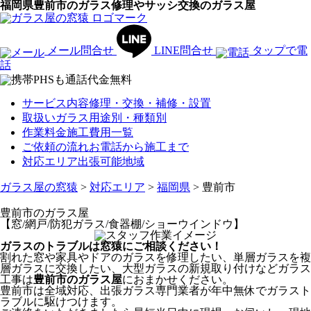
福岡県豊前市のガラス修理やサッシ交換のガラス屋
メール問合せ
LINE問合せ
タップで電
話
サービス内容
修理・交換・補修・設置
取扱いガラス
用途別・種類別
作業料金
施工費用一覧
ご依頼の流れ
お電話から施工まで
対応エリア
出張可能地域
ガラス屋の窓猿
>
対応エリア
>
福岡県
>
豊前市
豊前市
のガラス屋
【窓/網戸/防犯ガラス/食器棚/ショーウインドウ】
ガラスのトラブルは窓猿にご相談ください！
割れた窓や家具やドアのガラスを修理したい、単層ガラスを複
層ガラスに交換したい、大型ガラスの新規取り付けなどガラス
工事は
豊前市のガラス屋
におまかせください。
豊前市は全域対応、出張ガラス専門業者が年中無休でガラスト
ラブルに駆けつけます。