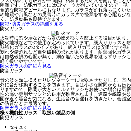
ラスが割れても破片が中間膜に粘着するため穴を開けることが
困難です。防犯ガラスにはCPマークが付いていますので、視
覚的な防犯アピールにもなります。ガラスが割れ落ちにくいた
め地震や台風などの災害時にガラス片で怪我をする心配も少な
く、防災効果も期待できます。
防犯･防災ガラスの詳細を見る
防火ガラス
火災時に窓や扉などから炎の燃え移りを防止する役目があり、
防火地域などでの使用が定められています。網入りガラスと耐
熱強化ガラスの2タイプがあり、網入りガラスは安価ですが熱
割れや錆割れなど自然破損の恐れがあります。耐熱強化ガラス
は自然破損の心配が無く、網が無いため視界を遮らずサッシも
軽く扱いやすいです。
防火ガラスの詳細を見る
防音ガラス
音の波を熱に換えたりレゾネーターに吸収させたりして、室内
外に音が移動することを防ぎます。音は小さな隙間からも伝わ
りますので、隙間が大きいアルミサッシをお使いの場合は気密
性の高い専用サッシとの併用が推奨されます。道路や線路や公
園が近く騒音が気になる、生活音の音漏れを防ぎたい、会議室
の防音などに最適です。
防音ガラスの詳細を見る
様々機能性ガラス 取扱い製品の例
防犯ガラス
セキュオ