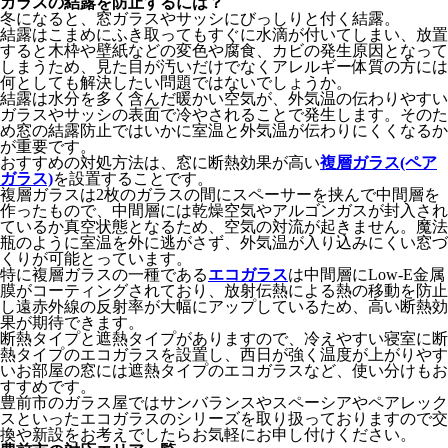
ガラスの結露を防止するには？
冬になると、窓ガラスやサッシにびっしりと付く結露。
結露はこまめにふき取ってもすぐに水滴が付いてしまい、放置
すると木枠や壁紙などの変色や腐食、カビの発生原因となって
しまうため、見た目が汚いだけでなくアレルギー体質の方には
何としても解決したい問題ではないでしょうか。
結露は水分を多く含んだ暖かい空気が、外気温の伝わりやすい
ガラスやサッシの表面で冷やされることで発生します。そのた
め窓の結露防止ではいかに室温と外気温が伝わりにくくなるか
が重要です。
おすすめの対処方法は、窓に断熱効果が高い
複層ガラス(ペア
ガラス)
を設置することです。
複層ガラスは2枚のガラスの間にスペーサーを挟んで中間層を
作ったもので、中間層には乾燥空気やアルゴンガスが封入され
ているか真空状態となるため、空気の対流が起きません。魔法
瓶のように室温を外に逃がさず、外気温が入り込みにくい窓づ
くりが可能とっています。
特に複層ガラスの一種である
エコガラス
は中間層にLow-E金属
膜がコーティングされており、放射伝熱による熱の移動を防止
し遠赤外線の反射率が大幅にアップしているため、高い断熱効
果が期待できます。
断熱タイプと遮熱タイプがありますので、冷えやすい寝室に断
熱タイプのエコガラスを設置し、西日が強く温度が上がりやす
いお部屋の窓には遮熱タイプのエコガラスなど、使い分けもお
すすめです。
豊前市のガラス屋ではサンバランスやスペーシアやペアレック
スといったエコガラスのシリーズを取り扱っておりますので交
換や新設をお考えでしたらお気軽にお申し付けください。