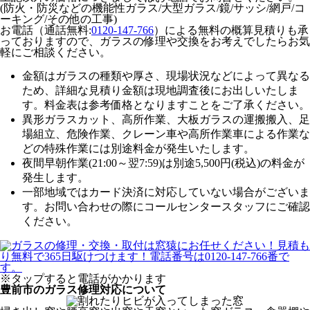
(防火・防災などの機能性ガラス/大型ガラス/鏡/サッシ/網戸/コ
ーキング/その他の工事)
お電話（通話無料:
0120-147-766
）による無料の概算見積りも承
っておりますので、ガラスの修理や交換をお考えでしたらお気
軽にご相談ください。
金額はガラスの種類や厚さ、現場状況などによって異なる
ため、
詳細な見積り金額は現地調査後にお出しいたしま
す。
料金表は参考価格となりますことをご了承ください。
異形ガラスカット、高所作業、大板ガラスの運搬搬入、足
場組立、危険作業、クレーン車や高所作業車による作業な
どの特殊作業には別途料金が発生いたします。
夜間早朝作業(21:00～翌7:59)は別途5,500円(税込)の料金が
発生します。
一部地域ではカード決済に対応していない場合がございま
す。お問い合わせの際にコールセンタースタッフにご確認
ください。
※タップすると電話がかかります
豊前市のガラス修理対応について