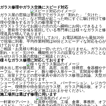
ガラス修理やガラス交換にスピード対応
ガラス屋の窓猿は豊前市ででガラスが「割れた」「欠けた」
「ヒビが入った」など問題が起こった時にすぐに駆け付けて修
理や交換をするガラスの修理屋です。
ガラストラブルでお困りの方の元へ瞬時にお伺いできるよう
に、豊前市で全域を巡回している専門車には様々なガラスと修
理道具が積んであります。
365日年中無休で受け付けしており、お電話相談から最短20分
で現場に到着、平均作業時間は60分とスピーディな対応を心が
けております。
ご相談・お見積り料金は一切いただいておりません。ガラスの
割れ・ヒビ・欠けや、機能性ガラスの設置などガラスのことな
らぜひガラス屋の窓猿にご相談ください。
様々なガラス修理に対応しております
掃き出し窓や腰高窓、天窓、高窓、出窓、排煙窓、食器棚やテ
ーブル、サイドボード、飾り棚や人形ケース、玄関扉や勝手
口、浴室ドアなどの窓や家具や扉のガラス修理は勿論、大型ガ
ラスにも対応しております。
ショーウインドウやショーケース、パーテーション、レジカウ
ンター、喫煙所や待合室のガラス壁、ガラス戸掲示板、オフィ
スのパーテーションなど施工はおまかせください。
施工場所は選ばず修理に伺います
一軒家やアパート、社員寮や団地、工場、倉庫、事務所、オフ
ィスビル、コンビニ、飲食店や売店などの店舗やテナント、小