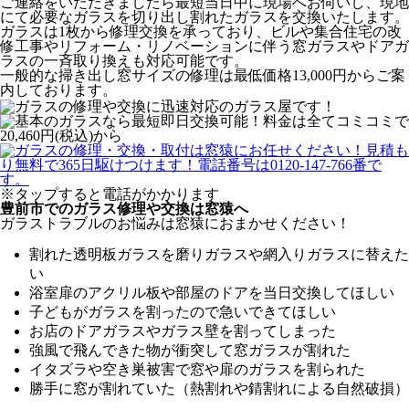
ご連絡をいただきましたら最短当日中に現場へお伺いし、現地
にて必要なガラスを切り出し割れたガラスを交換いたします。
ガラスは1枚から修理交換を承っており、ビルや集合住宅の改
修工事やリフォーム・リノベーションに伴う窓ガラスやドアガ
ラスの一斉取り換えも対応可能です。
一般的な掃き出し窓サイズの修理は最低価格13,000円からご案
内しております。
※タップすると電話がかかります
豊前市でのガラス修理や交換は窓猿へ
ガラストラブルのお悩みは窓猿におまかせください！
割れた透明板ガラスを磨りガラスや網入りガラスに替えた
い
浴室扉のアクリル板や部屋のドアを当日交換してほしい
子どもがガラスを割ったので急いできてほしい
お店のドアガラスやガラス壁を割ってしまった
強風で飛んできた物が衝突して窓ガラスが割れた
イタズラや空き巣被害で窓や扉のガラスを割られた
勝手に窓が割れていた（熱割れや錆割れによる自然破損）