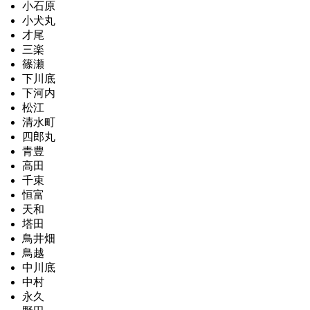
小石原
小犬丸
才尾
三楽
篠瀬
下川底
下河内
松江
清水町
四郎丸
青豊
高田
千束
恒富
天和
塔田
鳥井畑
鳥越
中川底
中村
永久