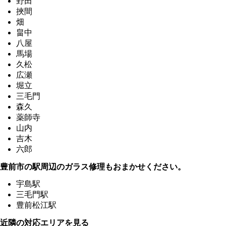
野田
挾間
畑
畠中
八屋
馬場
久松
広瀬
堀立
三毛門
森久
薬師寺
山内
吉木
六郎
豊前市の駅周辺のガラス修理もおまかせください。
宇島駅
三毛門駅
豊前松江駅
近隣の対応エリアを見る