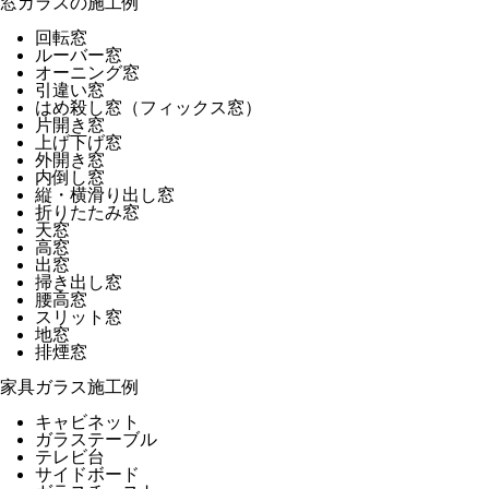
窓ガラスの施工例
回転窓
ルーバー窓
オーニング窓
引違い窓
はめ殺し窓（フィックス窓）
片開き窓
上げ下げ窓
外開き窓
内倒し窓
縦・横滑り出し窓
折りたたみ窓
天窓
高窓
出窓
掃き出し窓
腰高窓
スリット窓
地窓
排煙窓
家具ガラス施工例
キャビネット
ガラステーブル
テレビ台
サイドボード