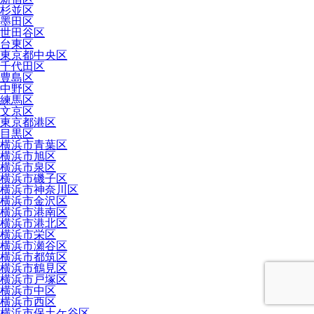
杉並区
墨田区
世田谷区
台東区
東京都中央区
千代田区
豊島区
中野区
練馬区
文京区
東京都港区
目黒区
横浜市青葉区
横浜市旭区
横浜市泉区
横浜市磯子区
横浜市神奈川区
横浜市金沢区
横浜市港南区
横浜市港北区
横浜市栄区
横浜市瀬谷区
横浜市都筑区
横浜市鶴見区
横浜市戸塚区
横浜市中区
横浜市西区
横浜市保土ケ谷区