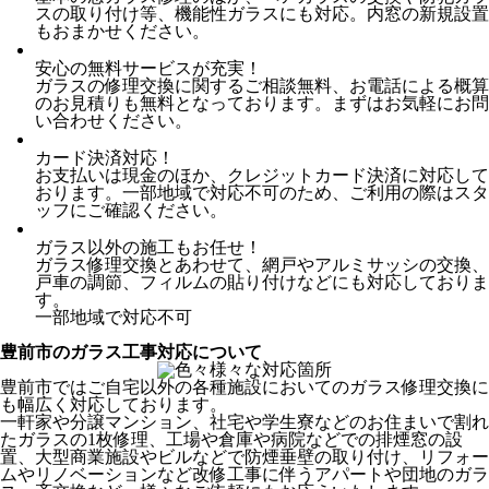
スの取り付け等、機能性ガラスにも対応。内窓の新規設置
もおまかせください。
安心の無料サービスが充実！
ガラスの修理交換に関するご相談無料、お電話による概算
のお見積りも無料となっております。まずはお気軽にお問
い合わせください。
カード決済対応！
お支払いは現金のほか、クレジットカード決済に対応して
おります。一部地域で対応不可のため、ご利用の際はスタ
ッフにご確認ください。
ガラス以外の施工もお任せ！
ガラス修理交換とあわせて、網戸やアルミサッシの交換、
戸車の調節、フィルムの貼り付けなどにも対応しておりま
す。
一部地域で対応不可
豊前市のガラス工事対応について
豊前市ではご自宅以外の各種施設においてのガラス修理交換に
も幅広く対応しております。
一軒家や分譲マンション、社宅や学生寮などのお住まいで割れ
たガラスの1枚修理、工場や倉庫や病院などでの排煙窓の設
置、大型商業施設やビルなどで防煙垂壁の取り付け、リフォー
ムやリノベーションなど改修工事に伴うアパートや団地のガラ