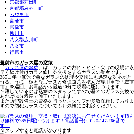
京都郡苅田町
京都郡みやこ町
みやま市
宮若市
宗像市
柳川市
八女郡広川町
八女市
行橋市
豊前市のガラス屋の窓猿
「
ガラス屋の窓猿
」は、ガラスの割れ・ヒビ・欠けの現場に素
早く駆け付けガラス修理や交換をするガラスの業者です。
365日年中無休で急なガラスの修理や交換にも迅速な対応がと
れるように、様々なガラスと修理道具を積んだ専用車で『豊前
市』を巡回。お電話から最速20分で現場に駆けつけます。
在籍しているのは熟練のスタッフですので基本のガラス交換で
あれば60分程度で施工いたします。
また防犯設備士の資格を持ったスタッフが多数在籍しておりま
すので防犯ガラスについてもお気軽にご相談ください。
※タップすると電話がかかります