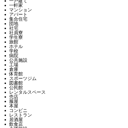
一戸建て
一軒家
マンション
アパート
集合住宅
団地
社宅
社員寮
学生寮
旅館
ホテル
学校
病院
公共施設
工場
倉庫
体育館
スポーツジム
図書館
公民館
レンタルスペース
売店
服屋
本屋
コンビニ
レストラン
居酒屋
飲食店