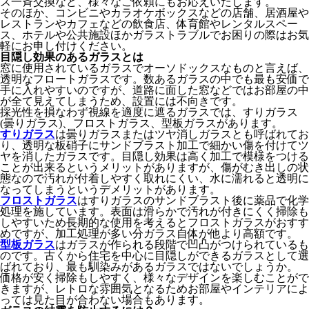
ス一斉交換など、様々なご依頼にもお応えいたします。
そのほか、コンビニやカラオケボックスなどの店舗、居酒屋や
レストランやカフェなどの飲食店、体育館やレンタルスペー
ス、ホテルや公共施設ほかガラストラブルでお困りの際はお気
軽にお申し付けください。
目隠し効果のあるガラスとは
窓に使用されているガラスでオーソドックスなものと言えば、
透明なフロートガラスです。数あるガラスの中でも最も安価で
手に入れやすいのですが、道路に面した窓などではお部屋の中
が全て見えてしまうため、設置には不向きです。
採光性を損なわず視線を適度に遮るガラスでは、すりガラス
(曇りガラス)、フロストガラス、型板ガラスがあります。
すりガラス
は曇りガラスまたはツヤ消しガラスとも呼ばれてお
り、透明な板硝子にサンドブラスト加工で細かい傷を付けてツ
ヤを消したガラスです。目隠し効果は高く加工で模様をつける
ことが出来るというメリットがありますが、傷がむき出しの状
態なので汚れが付着しやすく取れにくい、水に濡れると透明に
なってしまうというデメリットがあります。
フロストガラス
はすりガラスのサンドブラスト後に薬品で化学
処理を施しています。表面は滑らかで汚れが付きにくく掃除も
しやすいため長期的な使用を考えるとフロストガラスがおすす
めですが、加工処理が多い分ガラス自体が他より高額です。
型板ガラス
はガラスが作られる段階で凹凸がつけられているも
のです。古くから住宅を中心に目隠しができるガラスとして選
ばれており、最も馴染みがあるガラスではないでしょうか。
価格が安く掃除もしやすく、様々なデザインを楽しむことがで
きますが、レトロな雰囲気となるためお部屋やインテリアによ
っては見た目が合わない場合もあります。