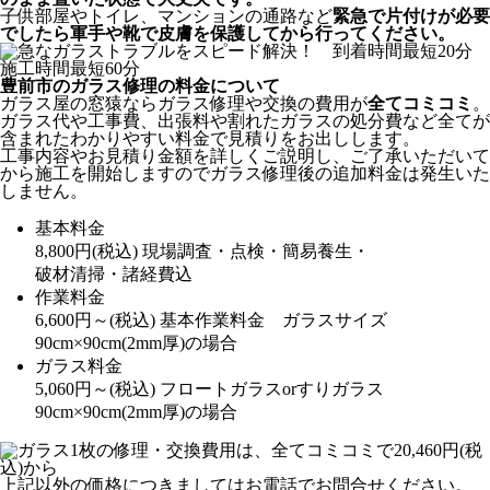
子供部屋やトイレ、マンションの通路など
緊急で片付けが必要
でしたら軍手や靴で皮膚を保護してから行ってください。
豊前市のガラス修理の料金について
ガラス屋の窓猿ならガラス修理や交換の費用が
全てコミコミ
。
ガラス代や工事費、出張料や割れたガラスの処分費など全てが
含まれたわかりやすい料金で見積りをお出しします。
工事内容やお見積り金額を詳しくご説明し、ご了承いただいて
から施工を開始しますのでガラス修理後の追加料金は発生いた
しません。
基本料金
8,800
円
(税込)
現場調査・点検・簡易養生・
破材清掃・諸経費込
作業料金
6,600
円～
(税込)
基本作業料金 ガラスサイズ
90cm×90cm(2mm厚)の場合
ガラス料金
5,060
円～
(税込)
フロートガラスorすりガラス
90cm×90cm(2mm厚)の場合
上記以外の価格につきましてはお電話でお問合せください。