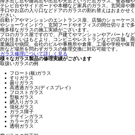
掃き出し窓や腰高窓や出窓や天窓といった窓ガラス、食器棚や
テレビ台やサイドボードや本棚など家具のガラス、玄関扉や勝
手口やお店の入り口などドアのガラスの割れ替えはおまかせく
ださい。
自動ドアやマンションのエントランス扉、店舗のショーケース
やショーウインドウ、玄関フードやオフィスの間仕切りまで多
種多様なガラスの施工実績がございます。
プロのガラス屋ですので、戸建てやマンションやアパートなど
のお住まいはもとより、コンビニやレストランなどの店舗、商
業施設や病院、会社のビルや事務所や倉庫、工場や学校や保育
所など場所を問わずガラスの修理交換に対応可能です。
ガラス修理について詳しく見る
様々なガラス製品の修理実績がございます
取扱いガラスの例
フロート(板)ガラス
すりガラス
曇りガラス
高透過ガラス(ディスプレイ)
フロストガラス
型板ガラス
網入りガラス
強化ガラス
ガラス障子
デザインガラス
カラーガラス
透明ガラス