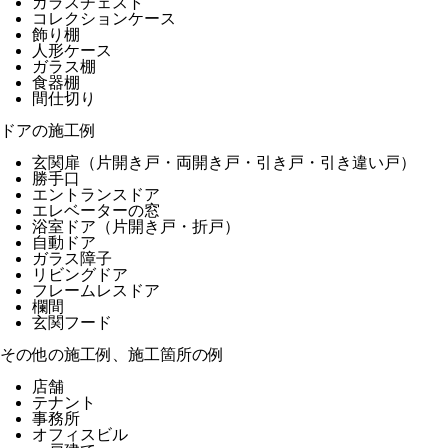
ガラスチェスト
コレクションケース
飾り棚
人形ケース
ガラス棚
食器棚
間仕切り
ドアの施工例
玄関扉（片開き戸・両開き戸・引き戸・引き違い戸）
勝手口
エントランスドア
エレベーターの窓
浴室ドア（片開き戸・折戸）
自動ドア
ガラス障子
リビングドア
フレームレスドア
欄間
玄関フード
その他の施工例、施工箇所の例
店舗
テナント
事務所
オフィスビル