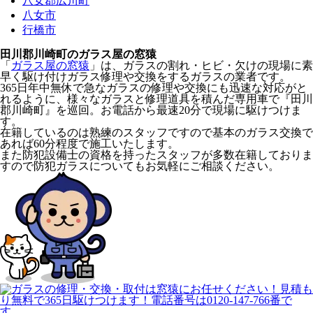
八女郡広川町
八女市
行橋市
田川郡川崎町のガラス屋の窓猿
「
ガラス屋の窓猿
」は、ガラスの割れ・ヒビ・欠けの現場に素
早く駆け付けガラス修理や交換をするガラスの業者です。
365日年中無休で急なガラスの修理や交換にも迅速な対応がと
れるように、様々なガラスと修理道具を積んだ専用車で『田川
郡川崎町』を巡回。お電話から最速20分で現場に駆けつけま
す。
在籍しているのは熟練のスタッフですので基本のガラス交換で
あれば60分程度で施工いたします。
また防犯設備士の資格を持ったスタッフが多数在籍しておりま
すので防犯ガラスについてもお気軽にご相談ください。