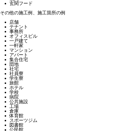
玄関フード
その他の施工例、施工箇所の例
店舗
テナント
事務所
オフィスビル
一戸建て
一軒家
マンション
アパート
集合住宅
団地
社宅
社員寮
学生寮
旅館
ホテル
学校
病院
公共施設
工場
倉庫
体育館
スポーツジム
図書館
公民館