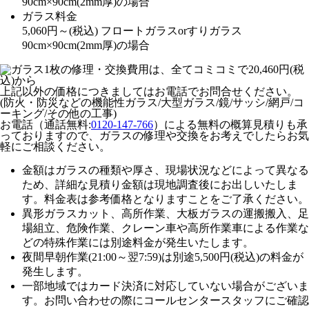
90cm×90cm(2mm厚)の場合
ガラス料金
5,060
円～
(税込)
フロートガラスorすりガラス
90cm×90cm(2mm厚)の場合
上記以外の価格につきましてはお電話でお問合せください。
(防火・防災などの機能性ガラス/大型ガラス/鏡/サッシ/網戸/コ
ーキング/その他の工事)
お電話（通話無料:
0120-147-766
）による無料の概算見積りも承
っておりますので、ガラスの修理や交換をお考えでしたらお気
軽にご相談ください。
金額はガラスの種類や厚さ、現場状況などによって異なる
ため、
詳細な見積り金額は現地調査後にお出しいたしま
す。
料金表は参考価格となりますことをご了承ください。
異形ガラスカット、高所作業、大板ガラスの運搬搬入、足
場組立、危険作業、クレーン車や高所作業車による作業な
どの特殊作業には別途料金が発生いたします。
夜間早朝作業(21:00～翌7:59)は別途5,500円(税込)の料金が
発生します。
一部地域ではカード決済に対応していない場合がございま
す。お問い合わせの際にコールセンタースタッフにご確認