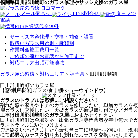
福岡県田川郡川崎町のガラス修理やサッシ交換のガラス屋
メール問合せ
LINE問合せ
タップで
電話
サービス内容
修理・交換・補修・設置
取扱いガラス
用途別・種類別
作業料金
施工費用一覧
ご依頼の流れ
お電話から施工まで
対応エリア
出張可能地域
ガラス屋の窓猿
>
対応エリア
>
福岡県
>
田川郡川崎町
田川郡川崎町
のガラス屋
【窓/網戸/防犯ガラス/食器棚/ショーウインドウ】
ガラスのトラブルは窓猿にご相談ください！
割れた窓や家具やドアのガラスを修理したい、単層ガラスを複
層ガラスに交換したい、大型ガラスの新規取り付けなどガラス
工事は
田川郡川崎町のガラス屋
におまかせください。
田川郡川崎町は全域対応、出張ガラス専門業者が年中無休でガ
ラストラブルに駆けつけます。
ご連絡をいただきましたら最短当日中に現場へお伺いし、現地
にて必要なガラスを切り出し割れたガラスを交換いたします。