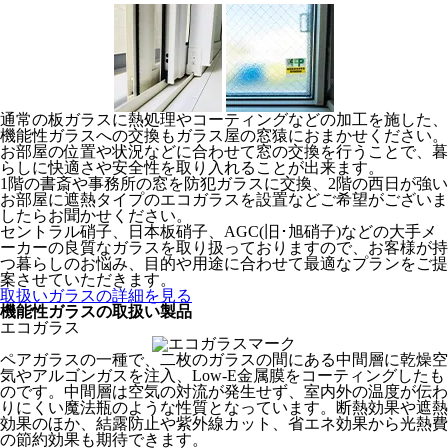
通常の板ガラスに熱処理やコーティングなどの加工を施した、
機能性ガラスへの交換もガラス屋の窓猿におまかせください。
お部屋の位置や状況などに合わせて窓の交換を行うことで、暮
らしに快適さや安全性を取り入れることが出来ます。
1階の書斎や事務所の窓を防犯ガラスに交換、2階の西日が強い
お部屋に遮熱タイプのエコガラスを設置などご希望がございま
したらお聞かせください。
セントラル硝子、日本板硝子、AGC(旧･旭硝子)などの大手メ
ーカーの良質なガラスを取り扱っておりますので、お客様が持
つ暮らしのお悩み、目的や用途に合わせて最適なプランをご提
案させていただきます。
取扱いガラスの詳細を見る
機能性ガラスの取扱い製品
エコガラス
ペアガラスの一種で、二枚のガラスの間にある中間層に乾燥空
気やアルゴンガスを注入、Low-E金属膜をコーティングしたも
のです。中間層は空気の対流が発生せず、室内外の温度が伝わ
りにくい魔法瓶のような性質となっています。断熱効果や遮熱
効果のほか、結露防止や紫外線カット、省エネ効果から光熱費
の節約効果も期待できます。