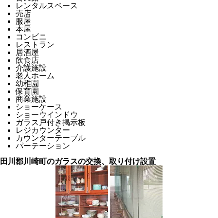
レンタルスペース
売店
服屋
本屋
コンビニ
レストラン
居酒屋
飲食店
介護施設
老人ホーム
幼稚園
保育園
商業施設
ショーケース
ショーウインドウ
ガラス戸付き掲示板
レジカウンター
カウンターテーブル
パーテーション
田川郡川崎町のガラスの交換、取り付け設置