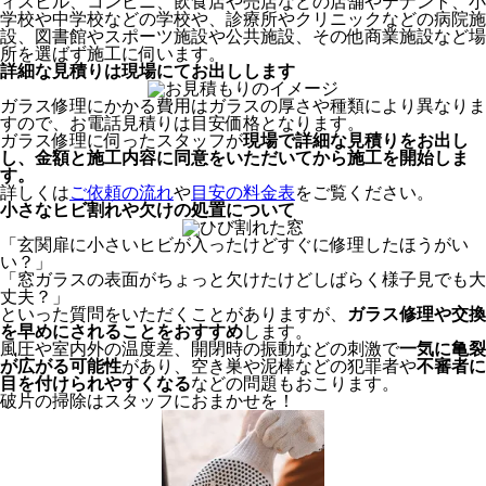
ィスビル、コンビニ、飲食店や売店などの店舗やテナント、小
学校や中学校などの学校や、診療所やクリニックなどの病院施
設、図書館やスポーツ施設や公共施設、その他商業施設など場
所を選ばず施工に伺います。
詳細な見積りは現場にてお出しします
ガラス修理にかかる費用はガラスの厚さや種類により異なりま
すので、お電話見積りは目安価格となります。
ガラス修理に伺ったスタッフが
現場で詳細な見積りをお出し
し、
金額と施工内容に同意をいただいてから
施工を開始しま
す。
詳しくは
ご依頼の流れ
や
目安の料金表
をご覧ください。
小さなヒビ割れや欠けの処置について
「玄関扉に小さいヒビが入ったけどすぐに修理したほうがい
い？」
「窓ガラスの表面がちょっと欠けたけどしばらく様子見でも大
丈夫？」
といった質問をいただくことがありますが、
ガラス修理や交換
を早めにされることをおすすめ
します。
風圧や室内外の温度差、開閉時の振動などの刺激で
一気に亀裂
が広がる可能性
があり、空き巣や泥棒などの犯罪者や
不審者に
目を付けられやすくなる
などの問題もおこります。
破片の掃除はスタッフにおまかせを！