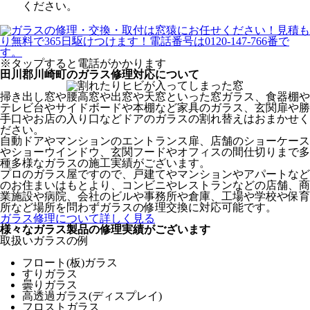
ください。
※タップすると電話がかかります
田川郡川崎町のガラス修理対応について
掃き出し窓や腰高窓や出窓や天窓といった窓ガラス、食器棚や
テレビ台やサイドボードや本棚など家具のガラス、玄関扉や勝
手口やお店の入り口などドアのガラスの割れ替えはおまかせく
ださい。
自動ドアやマンションのエントランス扉、店舗のショーケース
やショーウインドウ、玄関フードやオフィスの間仕切りまで多
種多様なガラスの施工実績がございます。
プロのガラス屋ですので、戸建てやマンションやアパートなど
のお住まいはもとより、コンビニやレストランなどの店舗、商
業施設や病院、会社のビルや事務所や倉庫、工場や学校や保育
所など場所を問わずガラスの修理交換に対応可能です。
ガラス修理について詳しく見る
様々なガラス製品の修理実績がございます
取扱いガラスの例
フロート(板)ガラス
すりガラス
曇りガラス
高透過ガラス(ディスプレイ)
フロストガラス