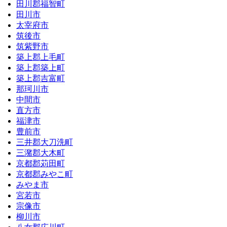
田川郡福智町
田川市
太宰府市
筑後市
筑紫野市
築上郡上毛町
築上郡築上町
築上郡吉富町
那珂川市
中間市
直方市
福津市
豊前市
三井郡大刀洗町
三潴郡大木町
京都郡苅田町
京都郡みやこ町
みやま市
宮若市
宗像市
柳川市