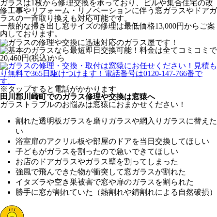
ガラスは1枚から修理交換を承っており、ビルや集合住宅の改
修工事やリフォーム・リノベーションに伴う窓ガラスやドアガ
ラスの一斉取り換えも対応可能です。
一般的な掃き出し窓サイズの修理は最低価格13,000円からご案
内しております。
※タップすると電話がかかります
田川郡川崎町でのガラス修理や交換は窓猿へ
ガラストラブルのお悩みは窓猿におまかせください！
割れた透明板ガラスを磨りガラスや網入りガラスに替えた
い
浴室扉のアクリル板や部屋のドアを当日交換してほしい
子どもがガラスを割ったので急いできてほしい
お店のドアガラスやガラス壁を割ってしまった
強風で飛んできた物が衝突して窓ガラスが割れた
イタズラや空き巣被害で窓や扉のガラスを割られた
勝手に窓が割れていた（熱割れや錆割れによる自然破損）