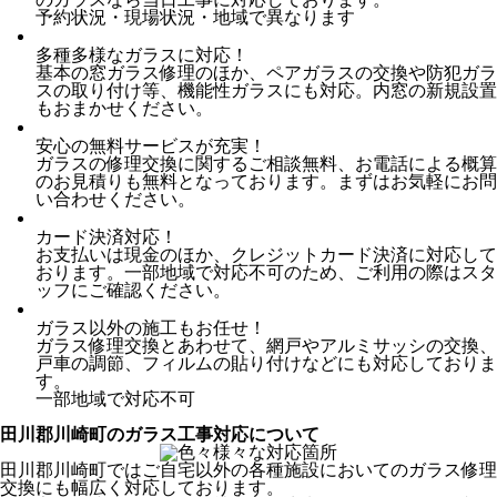
予約状況・現場状況・地域で異なります
多種多様なガラスに対応！
基本の窓ガラス修理のほか、ペアガラスの交換や防犯ガラ
スの取り付け等、機能性ガラスにも対応。内窓の新規設置
もおまかせください。
安心の無料サービスが充実！
ガラスの修理交換に関するご相談無料、お電話による概算
のお見積りも無料となっております。まずはお気軽にお問
い合わせください。
カード決済対応！
お支払いは現金のほか、クレジットカード決済に対応して
おります。一部地域で対応不可のため、ご利用の際はスタ
ッフにご確認ください。
ガラス以外の施工もお任せ！
ガラス修理交換とあわせて、網戸やアルミサッシの交換、
戸車の調節、フィルムの貼り付けなどにも対応しておりま
す。
一部地域で対応不可
田川郡川崎町のガラス工事対応について
田川郡川崎町ではご自宅以外の各種施設においてのガラス修理
交換にも幅広く対応しております。