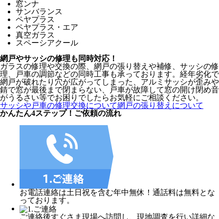
窓ンナ
サンバランス
ペヤプラス
ペヤプラス・エア
真空ガラス
スペーシアクール
網戸やサッシの修理も同時対応！
ガラスの修理や交換の際、網戸の張り替えや補修、サッシの修
理、戸車の調節などの同時工事も承っております。経年劣化で
網戸が破れたり穴が広がってしまった、アルミサッシが歪みや
錆で窓が最後まで閉まらない、戸車が故障して窓の開け閉め音
がうるさい等でお困りでしたらお気軽にご相談ください。
サッシや戸車の修理交換について
網戸の張り替えについて
かんたん4ステップ！
ご依頼の流れ
お電話連絡は土日祝を含む年中無休！通話料は無料とな
っております。
ご連絡後すぐさま現場へ訪問し、現地調査を行い詳細な