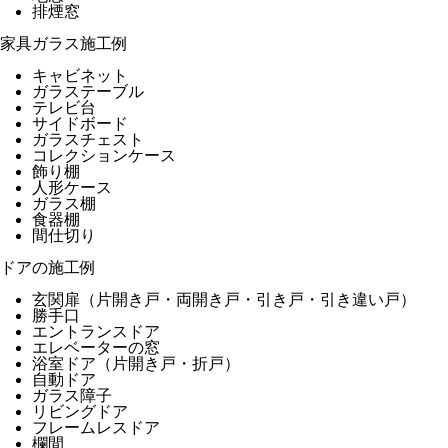
排煙窓
家具ガラス施工例
キャビネット
ガラステーブル
テレビ台
サイドボード
ガラスチェスト
コレクションケース
飾り棚
人形ケース
ガラス棚
食器棚
間仕切り
ドアの施工例
玄関扉（片開き戸・両開き戸・引き戸・引き違い戸）
勝手口
エントランスドア
エレベーターの窓
浴室ドア（片開き戸・折戸）
自動ドア
ガラス障子
リビングドア
フレームレスドア
欄間