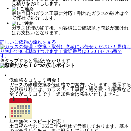
見積りをお出しします。
最短当日のガラス工事に対応！割れたガラスの破片は全
て弊社で処分します。
ガラス修理の終了後、お客様にご確認頂き問題が無けれ
ばお支払いとなります。
詳しいご依頼の流れを見る
※タップすると電話がかかります
低価格＆コミコミ料金！
ガラスの修理交換を低価格でご案内いたします。提示する
お見積り料金は、ガラス代・工事費・処分費・出張費など
全てがコミコミです。追加料金は発生いたしません。
年中無休・スピード対応！
土日祝を含む、365日年中無休で営業しております。基本
のガラスなら当日工事に対応しております。