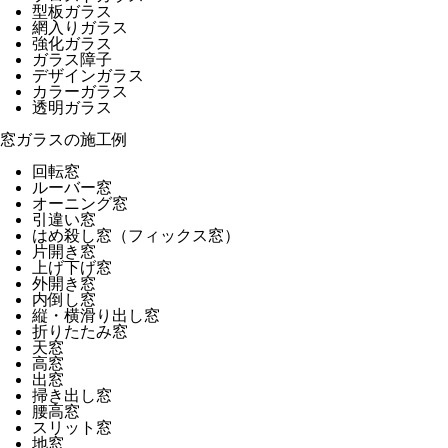
型板ガラス
網入りガラス
強化ガラス
ガラス障子
デザインガラス
カラーガラス
透明ガラス
窓ガラスの施工例
回転窓
ルーバー窓
オーニング窓
引違い窓
はめ殺し窓（フィックス窓）
片開き窓
上げ下げ窓
外開き窓
内倒し窓
縦・横滑り出し窓
折りたたみ窓
天窓
高窓
出窓
掃き出し窓
腰高窓
スリット窓
地窓