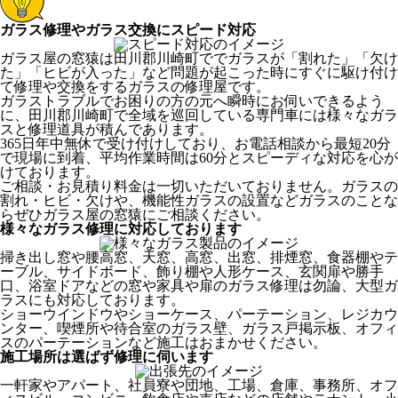
ガラス修理やガラス交換にスピード対応
ガラス屋の窓猿は田川郡川崎町ででガラスが「割れた」「欠け
た」「ヒビが入った」など問題が起こった時にすぐに駆け付け
て修理や交換をするガラスの修理屋です。
ガラストラブルでお困りの方の元へ瞬時にお伺いできるよう
に、田川郡川崎町で全域を巡回している専門車には様々なガラ
スと修理道具が積んであります。
365日年中無休で受け付けしており、お電話相談から最短20分
で現場に到着、平均作業時間は60分とスピーディな対応を心が
けております。
ご相談・お見積り料金は一切いただいておりません。ガラスの
割れ・ヒビ・欠けや、機能性ガラスの設置などガラスのことな
らぜひガラス屋の窓猿にご相談ください。
様々なガラス修理に対応しております
掃き出し窓や腰高窓、天窓、高窓、出窓、排煙窓、食器棚やテ
ーブル、サイドボード、飾り棚や人形ケース、玄関扉や勝手
口、浴室ドアなどの窓や家具や扉のガラス修理は勿論、大型ガ
ラスにも対応しております。
ショーウインドウやショーケース、パーテーション、レジカウ
ンター、喫煙所や待合室のガラス壁、ガラス戸掲示板、オフィ
スのパーテーションなど施工はおまかせください。
施工場所は選ばず修理に伺います
一軒家やアパート、社員寮や団地、工場、倉庫、事務所、オフ