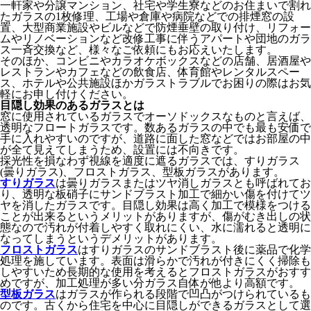
一軒家や分譲マンション、社宅や学生寮などのお住まいで割れ
たガラスの1枚修理、工場や倉庫や病院などでの排煙窓の設
置、大型商業施設やビルなどで防煙垂壁の取り付け、リフォー
ムやリノベーションなど改修工事に伴うアパートや団地のガラ
ス一斉交換など、様々なご依頼にもお応えいたします。
そのほか、コンビニやカラオケボックスなどの店舗、居酒屋や
レストランやカフェなどの飲食店、体育館やレンタルスペー
ス、ホテルや公共施設ほかガラストラブルでお困りの際はお気
軽にお申し付けください。
目隠し効果のあるガラスとは
窓に使用されているガラスでオーソドックスなものと言えば、
透明なフロートガラスです。数あるガラスの中でも最も安価で
手に入れやすいのですが、道路に面した窓などではお部屋の中
が全て見えてしまうため、設置には不向きです。
採光性を損なわず視線を適度に遮るガラスでは、すりガラス
(曇りガラス)、フロストガラス、型板ガラスがあります。
すりガラス
は曇りガラスまたはツヤ消しガラスとも呼ばれてお
り、透明な板硝子にサンドブラスト加工で細かい傷を付けてツ
ヤを消したガラスです。目隠し効果は高く加工で模様をつける
ことが出来るというメリットがありますが、傷がむき出しの状
態なので汚れが付着しやすく取れにくい、水に濡れると透明に
なってしまうというデメリットがあります。
フロストガラス
はすりガラスのサンドブラスト後に薬品で化学
処理を施しています。表面は滑らかで汚れが付きにくく掃除も
しやすいため長期的な使用を考えるとフロストガラスがおすす
めですが、加工処理が多い分ガラス自体が他より高額です。
型板ガラス
はガラスが作られる段階で凹凸がつけられているも
のです。古くから住宅を中心に目隠しができるガラスとして選