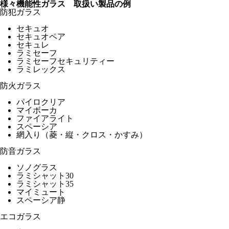
様々機能性ガラス 取扱い製品の例
防犯ガラス
セキュオ
セキュオペア
セキュレ
ラミセーフ
ラミセーフセキュリティー
ラミレックス
防火ガラス
パイロクリア
マイボーカ
ファイアライト
スペーシア
網入り（菱・縦・クロス・かすみ）
防音ガラス
ソノグラス
ラミシャット30
ラミシャット35
マイミュート
スペーシア静
エコガラス