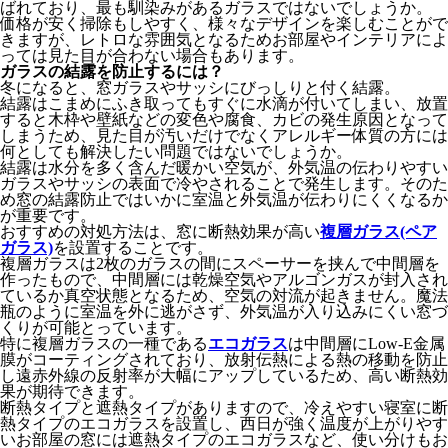
ばれており、最も馴染みがあるガラスではないでしょうか。
価格が安く掃除もしやすく、様々なデザインを楽しむことがで
きますが、レトロな雰囲気となるためお部屋やインテリアによ
っては見た目が合わない場合もあります。
ガラスの結露を防止するには？
冬になると、窓ガラスやサッシにびっしりと付く結露。
結露はこまめにふき取ってもすぐに水滴が付いてしまい、放置
すると木枠や壁紙などの変色や腐食、カビの発生原因となって
しまうため、見た目が汚いだけでなくアレルギー体質の方には
何としても解決したい問題ではないでしょうか。
結露は水分を多く含んだ暖かい空気が、外気温の伝わりやすい
ガラスやサッシの表面で冷やされることで発生します。そのた
め窓の結露防止ではいかに室温と外気温が伝わりにくくなるか
が重要です。
おすすめの対処方法は、窓に断熱効果が高い
複層ガラス(ペア
ガラス)
を設置することです。
複層ガラスは2枚のガラスの間にスペーサーを挟んで中間層を
作ったもので、中間層には乾燥空気やアルゴンガスが封入され
ているか真空状態となるため、空気の対流が起きません。魔法
瓶のように室温を外に逃がさず、外気温が入り込みにくい窓づ
くりが可能とっています。
特に複層ガラスの一種である
エコガラス
は中間層にLow-E金属
膜がコーティングされており、放射伝熱による熱の移動を防止
し遠赤外線の反射率が大幅にアップしているため、高い断熱効
果が期待できます。
断熱タイプと遮熱タイプがありますので、冷えやすい寝室に断
熱タイプのエコガラスを設置し、西日が強く温度が上がりやす
いお部屋の窓には遮熱タイプのエコガラスなど、使い分けもお