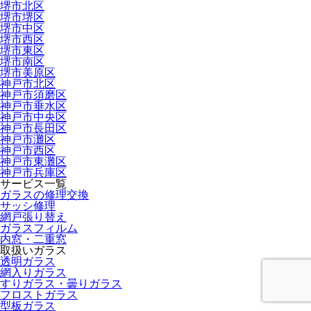
堺市北区
堺市堺区
堺市中区
堺市西区
堺市東区
堺市南区
堺市美原区
神戸市北区
神戸市須磨区
神戸市垂水区
神戸市中央区
神戸市長田区
神戸市灘区
神戸市西区
神戸市東灘区
神戸市兵庫区
サービス一覧
ガラスの修理交換
サッシ修理
網戸張り替え
ガラスフィルム
内窓・二重窓
取扱いガラス
透明ガラス
網入りガラス
すりガラス・曇りガラス
フロストガラス
型板ガラス