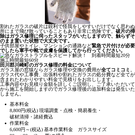
割れたガラスの破片は鋭利で怪我をしやすいだけでなく思わぬ
所にまで飛び散っていることもあり非常に危険です。
破片の掃
除はガラス修理に伺ったスタッフがいたしますので、触らずそ
のまま置いた状態で大丈夫です。
子供部屋やトイレ、マンションの通路など
緊急で片付けが必要
でしたら軍手や靴で皮膚を保護してから行ってください。
田川郡川崎町のガラス修理の料金について
ガラス屋の窓猿ならガラス修理や交換の費用が
全てコミコミ
。
ガラス代や工事費、出張料や割れたガラスの処分費など全てが
含まれたわかりやすい料金で見積りをお出しします。
工事内容やお見積り金額を詳しくご説明し、ご了承いただいて
から施工を開始しますのでガラス修理後の追加料金は発生いた
しません。
基本料金
8,800
円
(税込)
現場調査・点検・簡易養生・
破材清掃・諸経費込
作業料金
6,600
円～
(税込)
基本作業料金 ガラスサイズ