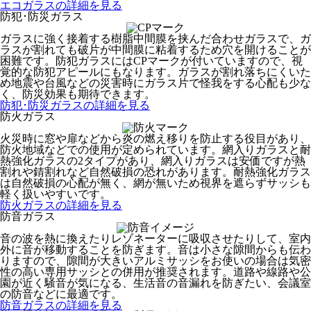
エコガラスの詳細を見る
防犯･防災ガラス
ガラスに強く接着する樹脂中間膜を挟んだ合わせガラスで、ガ
ラスが割れても破片が中間膜に粘着するため穴を開けることが
困難です。防犯ガラスにはCPマークが付いていますので、視
覚的な防犯アピールにもなります。ガラスが割れ落ちにくいた
め地震や台風などの災害時にガラス片で怪我をする心配も少な
く、防災効果も期待できます。
防犯･防災ガラスの詳細を見る
防火ガラス
火災時に窓や扉などから炎の燃え移りを防止する役目があり、
防火地域などでの使用が定められています。網入りガラスと耐
熱強化ガラスの2タイプがあり、網入りガラスは安価ですが熱
割れや錆割れなど自然破損の恐れがあります。耐熱強化ガラス
は自然破損の心配が無く、網が無いため視界を遮らずサッシも
軽く扱いやすいです。
防火ガラスの詳細を見る
防音ガラス
音の波を熱に換えたりレゾネーターに吸収させたりして、室内
外に音が移動することを防ぎます。音は小さな隙間からも伝わ
りますので、隙間が大きいアルミサッシをお使いの場合は気密
性の高い専用サッシとの併用が推奨されます。道路や線路や公
園が近く騒音が気になる、生活音の音漏れを防ぎたい、会議室
の防音などに最適です。
防音ガラスの詳細を見る