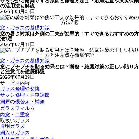
サッシから雨漏りする原因と修理方法は？応急処置や火災保険
の活用法も解説
2026年08月05日
窓・ガラスの基礎知識
窓の暑さ対策は外側の工夫が効果的！すぐできるおすすめの方
法7選
2026年07月31日
窓・ガラスの基礎知識
窓にプチプチを貼る効果とは？断熱・結露対策の正しい貼り方
と注意点を徹底解説
2026年07月29日
サービス内容
ガラス修理や交換
サッシ修理・戸車調節
網戸の張替え・補修
ガラスフィルム
内窓・二重窓
取扱いガラス
透明ガラス
網入りガラス