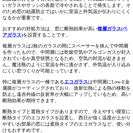
いガラスやサッシの表面で冷やされることで発生します。そ
のため窓の結露防止ではいかに室温と外気温が伝わりにくく
なるかが重要です。
おすすめの対処方法は、窓に断熱効果が高い
複層ガラス(ペ
アガラス)
を設置することです。
複層ガラスは2枚のガラスの間にスペーサーを挟んで中間層
を作ったもので、中間層には乾燥空気やアルゴンガスが封入
されているか真空状態となるため、空気の対流が起きませ
ん。魔法瓶のように室温を外に逃がさず、外気温が入り込み
にくい窓づくりが可能とっています。
特に複層ガラスの一種である
エコガラス
は中間層にLow-E金
属膜がコーティングされており、放射伝熱による熱の移動を
防止し遠赤外線の反射率が大幅にアップしているため、高い
断熱効果が期待できます。
断熱タイプと遮熱タイプがありますので、冷えやすい寝室に
断熱タイプのエコガラスを設置し、西日が強く温度が上がり
やすいお部屋の窓には遮熱タイプのエコガラスなど、使い分
けもおすすめです。