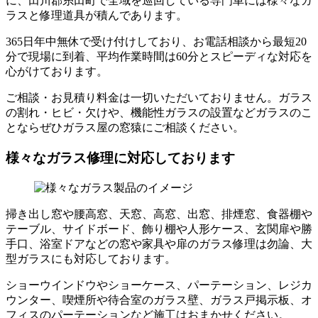
に、田川郡糸田町で全域を巡回している専門車には様々なガ
ラスと修理道具が積んであります。
365日年中無休で受け付けしており、お電話相談から最短20
分で現場に到着、平均作業時間は60分とスピーディな対応を
心がけております。
ご相談・お見積り料金は一切いただいておりません。ガラス
の割れ・ヒビ・欠けや、機能性ガラスの設置などガラスのこ
とならぜひガラス屋の窓猿にご相談ください。
様々なガラス修理に対応しております
掃き出し窓や腰高窓、天窓、高窓、出窓、排煙窓、食器棚や
テーブル、サイドボード、飾り棚や人形ケース、玄関扉や勝
手口、浴室ドアなどの窓や家具や扉のガラス修理は勿論、大
型ガラスにも対応しております。
ショーウインドウやショーケース、パーテーション、レジカ
ウンター、喫煙所や待合室のガラス壁、ガラス戸掲示板、オ
フィスのパーテーションなど施工はおまかせください。