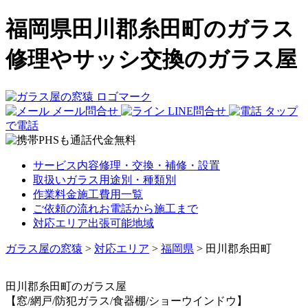
福岡県田川郡糸田町のガラス
修理やサッシ交換のガラス屋
メール問合せ
LINE問合せ
タップ
で電話
サービス内容
修理・交換・補修・設置
取扱いガラス
用途別・種類別
作業料金
施工費用一覧
ご依頼の流れ
お電話から施工まで
対応エリア
出張可能地域
ガラス屋の窓猿
>
対応エリア
>
福岡県
>
田川郡糸田町
田川郡糸田町
のガラス屋
【窓/網戸/防犯ガラス/食器棚/ショーウインドウ】