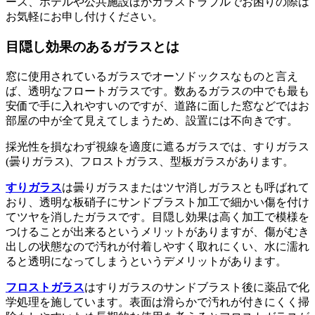
ース、ホテルや公共施設ほかガラストラブルでお困りの際は
お気軽にお申し付けください。
目隠し効果のあるガラスとは
窓に使用されているガラスでオーソドックスなものと言え
ば、透明なフロートガラスです。数あるガラスの中でも最も
安価で手に入れやすいのですが、道路に面した窓などではお
部屋の中が全て見えてしまうため、設置には不向きです。
採光性を損なわず視線を適度に遮るガラスでは、すりガラス
(曇りガラス)、フロストガラス、型板ガラスがあります。
すりガラス
は曇りガラスまたはツヤ消しガラスとも呼ばれて
おり、透明な板硝子にサンドブラスト加工で細かい傷を付け
てツヤを消したガラスです。目隠し効果は高く加工で模様を
つけることが出来るというメリットがありますが、傷がむき
出しの状態なので汚れが付着しやすく取れにくい、水に濡れ
ると透明になってしまうというデメリットがあります。
フロストガラス
はすりガラスのサンドブラスト後に薬品で化
学処理を施しています。表面は滑らかで汚れが付きにくく掃