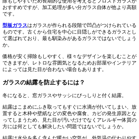
除もしやすいため長期的な使用を考えるとフロストガラスが
おすすめですが、加工処理が多い分ガラス自体が他より高額
です。
型板ガラス
はガラスが作られる段階で凹凸がつけられている
ものです。古くから住宅を中心に目隠しができるガラスとし
て選ばれており、最も馴染みがあるガラスではないでしょう
か。
価格が安く掃除もしやすく、様々なデザインを楽しむことが
できますが、レトロな雰囲気となるためお部屋やインテリア
によっては見た目が合わない場合もあります。
ガラスの結露を防止するには？
冬になると、窓ガラスやサッシにびっしりと付く結露。
結露はこまめにふき取ってもすぐに水滴が付いてしまい、放
置すると木枠や壁紙などの変色や腐食、カビの発生原因とな
ってしまうため、見た目が汚いだけでなくアレルギー体質の
方には何としても解決したい問題ではないでしょうか。
結露は水分を多く含んだ暖かい空気が、外気温の伝わりやす