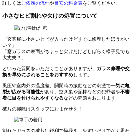
詳しくは
ご依頼の流れ
や
目安の料金表
をご覧ください。
小さなヒビ割れや欠けの処置について
「玄関扉に小さいヒビが入ったけどすぐに修理したほうがい
い？」
「窓ガラスの表面がちょっと欠けたけどしばらく様子見でも
大丈夫？」
といった質問をいただくことがありますが、
ガラス修理や交
換を早めにされることをおすすめ
します。
風圧や室内外の温度差、開閉時の振動などの刺激で
一気に亀
裂が広がる可能性
があり、空き巣や泥棒などの犯罪者や
不審
者に目を付けられやすくなる
などの問題もおこります。
破片の掃除はスタッフにおまかせを！
割れたガラスの破片は鋭利で怪我をしやすいだけでなく思わ