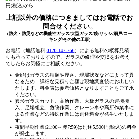
上記以外の価格につきましてはお電話でお
問合せください。
(防火・防災などの機能性ガラス/大型ガラス/鏡/サッシ/網戸/コー
キング/その他の工事)
お電話（通話無料:
0120-147-766
）による無料の概算見積
りも承っておりますので、ガラスの修理や交換をお考え
でしたらお気軽にご相談ください。
金額はガラスの種類や厚さ、現場状況などによって異
なるため、
詳細な見積り金額は現地調査後にお出しい
たします。
料金表は参考価格となりますことをご了承
ください。
異形ガラスカット、高所作業、大板ガラスの運搬搬
入、足場組立、危険作業、クレーン車や高所作業車に
よる作業などの特殊作業には別途料金が発生いたしま
す。
夜間早朝作業(21:00～翌7:59)は別途5,500円(税込)の料金
が発生します。