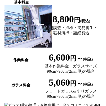
基本料金
8,800
円
(税込)
現場調査・点検・簡易養生・
破材清掃・諸経費込
6,600
円～
(税込)
作業料金
基本作業料金 ガラスサイズ
90cm×90cm(2mm厚)の場合
5,060
円～
(税込)
ガラス料金
フロートガラスorすりガラス
90cm×90cm(2mm厚)の場合