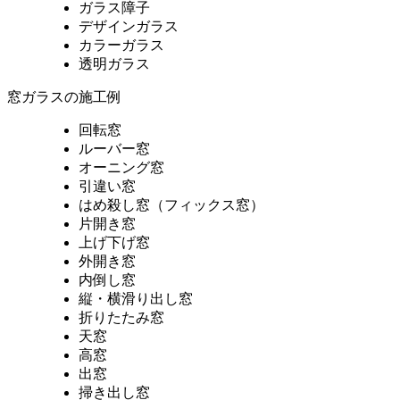
ガラス障子
デザインガラス
カラーガラス
透明ガラス
窓ガラスの施工例
回転窓
ルーバー窓
オーニング窓
引違い窓
はめ殺し窓（フィックス窓）
片開き窓
上げ下げ窓
外開き窓
内倒し窓
縦・横滑り出し窓
折りたたみ窓
天窓
高窓
出窓
掃き出し窓