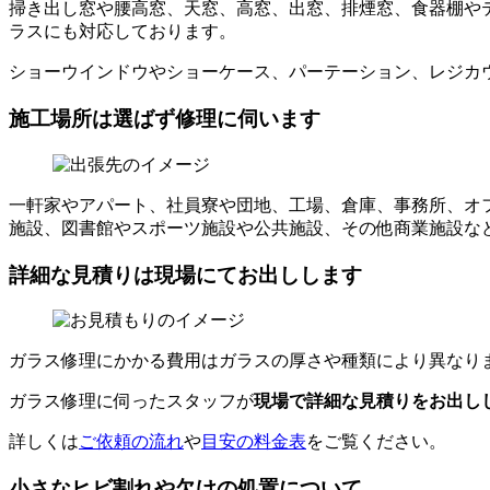
掃き出し窓や腰高窓、天窓、高窓、出窓、排煙窓、食器棚や
ラスにも対応しております。
ショーウインドウやショーケース、パーテーション、レジカ
施工場所は選ばず修理に伺います
一軒家やアパート、社員寮や団地、工場、倉庫、事務所、オ
施設、図書館やスポーツ施設や公共施設、その他商業施設な
詳細な見積りは現場にてお出しします
ガラス修理にかかる費用はガラスの厚さや種類により異なり
ガラス修理に伺ったスタッフが
現場で詳細な見積りをお出し
詳しくは
ご依頼の流れ
や
目安の料金表
をご覧ください。
小さなヒビ割れや欠けの処置について