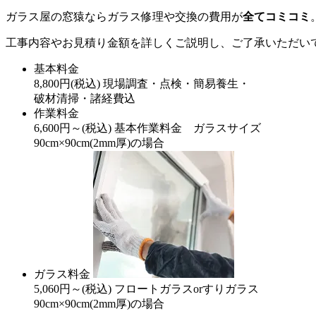
ガラス屋の窓猿ならガラス修理や交換の費用が
全てコミコミ
工事内容やお見積り金額を詳しくご説明し、ご了承いただい
基本料金
8,800
円
(税込)
現場調査・点検・簡易養生・
破材清掃・諸経費込
作業料金
6,600
円～
(税込)
基本作業料金 ガラスサイズ
90cm×90cm(2mm厚)の場合
ガラス料金
5,060
円～
(税込)
フロートガラスorすりガラス
90cm×90cm(2mm厚)の場合