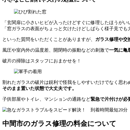
「玄関扉に小さいヒビが入ったけどすぐに修理したほうがい
「窓ガラスの表面がちょっと欠けたけどしばらく様子見でも
といった質問をいただくことがありますが、
ガラス修理や交
風圧や室内外の温度差、開閉時の振動などの刺激で
一気に亀
破片の掃除はスタッフにおまかせを！
割れたガラスの破片は鋭利で怪我をしやすいだけでなく思わ
そのまま置いた状態で大丈夫です。
子供部屋やトイレ、マンションの通路など
緊急で片付けが必
中間市のガラス修理の料金について