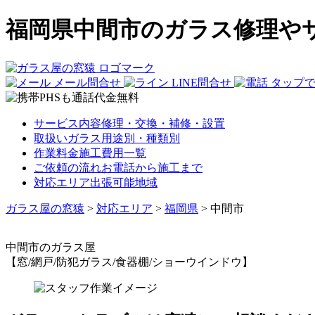
福岡県中間市のガラス修理や
メール問合せ
LINE問合せ
タップ
サービス内容
修理・交換・補修・設置
取扱いガラス
用途別・種類別
作業料金
施工費用一覧
ご依頼の流れ
お電話から施工まで
対応エリア
出張可能地域
ガラス屋の窓猿
>
対応エリア
>
福岡県
>
中間市
中間市
のガラス屋
【窓/網戸/防犯ガラス/食器棚/ショーウインドウ】