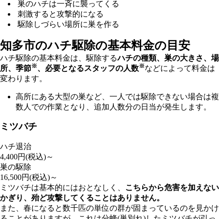
巣のハチは一斉に襲ってくる
刺激すると攻撃的になる
駆除しづらい場所に巣を作る
知多市の
ハチ駆除の基本料金の目安
ハチ駆除の基本料金は、駆除する
ハチの種類、巣の大きさ、場
※
※
所、季節
、必要となるスタッフの人数
などによって料金は
変わります。
高所にある大型の巣など、一人では駆除できない場合は複
数人での作業となり、追加人数分の日当が発生します。
ミツバチ
ハチ退治
4,400
円(税込)～
巣の駆除
16,500
円(税込)～
ミツバチは基本的にはおとなしく、
こちらから危害を加えない
かぎり、殆ど攻撃してくることはありません。
また、春になると数千匹の単位の群が固まっているのを見かけ
ることがありますが、これは分蜂(巣別れ)したミツバチが引っ