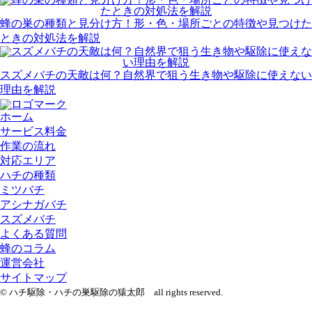
蜂の巣の種類と見分け方！形・色・場所ごとの特徴や見つけた
ときの対処法を解説
スズメバチの天敵は何？自然界で狙う生き物や駆除に使えない
理由を解説
ホーム
サービス料金
作業の流れ
対応エリア
ハチの種類
ミツバチ
アシナガバチ
スズメバチ
よくある質問
蜂のコラム
運営会社
サイトマップ
© ハチ駆除・ハチの巣駆除の猿太郎 all rights reserved.