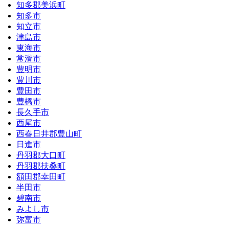
知多郡美浜町
知多市
知立市
津島市
東海市
常滑市
豊明市
豊川市
豊田市
豊橋市
長久手市
西尾市
西春日井郡豊山町
日進市
丹羽郡大口町
丹羽郡扶桑町
額田郡幸田町
半田市
碧南市
みよし市
弥富市