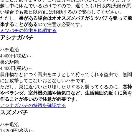
越し中に休んでいるだけですので、遅くとも1日以内(天候が悪
い場合でも数日以内)には移動するので安心してください。
ただし、
巣がある場合はオオスズメバチがミツバチを狙って飛
来することがある
ので注意が必要です。
ミツバチの特徴を確認する
アシナガバチ
ハチ退治
4,400
円(税込)～
巣の駆除
4,400
円(税込)～
農作物などにつく害虫をエサとして狩ってくれる益虫で、無闇
には攻撃してこないおとなしいハチです。
ただし、巣に近づいたり壊したりすると襲ってくるのに、
窓枠
やベランダ、室外機の脇や換気口など、
生活範囲の近くに巣を
作ることが多いので注意が必要
です。
アシナガバチの特徴を確認する
スズメバチ
ハチ退治
13,200
円(税込)～