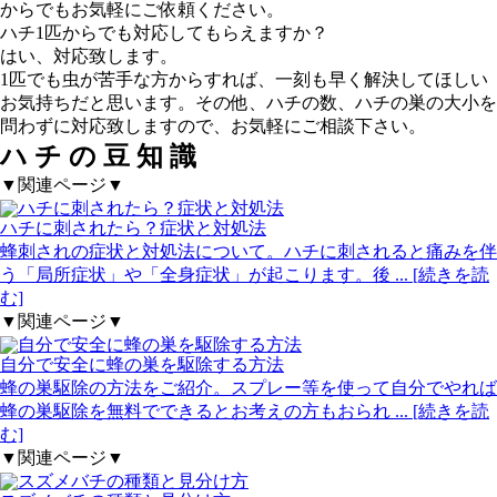
からでもお気軽にご依頼ください。
ハチ1匹からでも対応してもらえますか？
はい、対応致します。
1匹でも虫が苦手な方からすれば、一刻も早く解決してほしい
お気持ちだと思います。その他、ハチの数、ハチの巣の大小を
問わずに対応致しますので、お気軽にご相談下さい。
ハ
チ
の
豆
知
識
▼関連ページ▼
ハチに刺されたら？症状と対処法
蜂刺されの症状と対処法について。ハチに刺されると痛みを伴
う「局所症状」や「全身症状」が起こります。後
... [続きを読
む]
▼関連ページ▼
自分で安全に蜂の巣を駆除する方法
蜂の巣駆除の方法をご紹介。スプレー等を使って自分でやれば
蜂の巣駆除を無料でできるとお考えの方もおられ
... [続きを読
む]
▼関連ページ▼