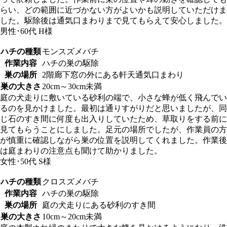
らい、どの範囲に近づかない方がよいかも説明していただけま
した。駆除後は通気口まわりまで見てもらえて安心しました。
男性･60代
H様
ハチの種類
モンスズメバチ
作業内容
ハチの巣の駆除
巣の場所
2階廊下窓の外にある軒天通気口まわり
巣の大きさ
20cm～30cm未満
庭の犬走りに敷いている砂利の端で、小さな蜂が低く飛んでい
るのを見かけました。最初は通りすがりだと思いましたが、同
じ石のすき間に何度も出入りしていたため、草取りをする前に
見てもらうことにしました。足元の場所でしたが、作業員の方
が慎重に確認しながら巣の位置を説明してくれました。作業後
は庭まわりの注意点も聞けて助かりました。
女性･50代
S様
ハチの種類
クロスズメバチ
作業内容
ハチの巣の駆除
巣の場所
庭の犬走りにある砂利のすき間
巣の大きさ
10cm～20cm未満