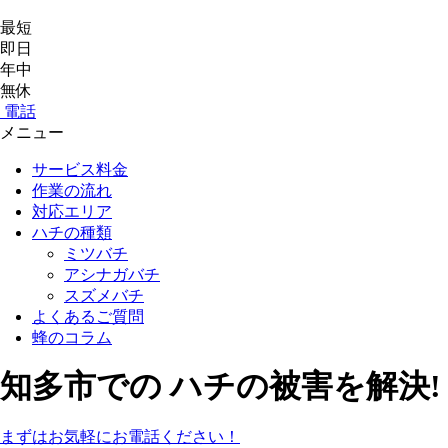
最短
即日
年中
無休
電話
メニュー
サービス料金
作業の流れ
対応エリア
ハチの種類
ミツバチ
アシナガバチ
スズメバチ
よくあるご質問
蜂のコラム
知多市
での
ハチ
の
被害
を
解決!
まずはお気軽にお電話ください！