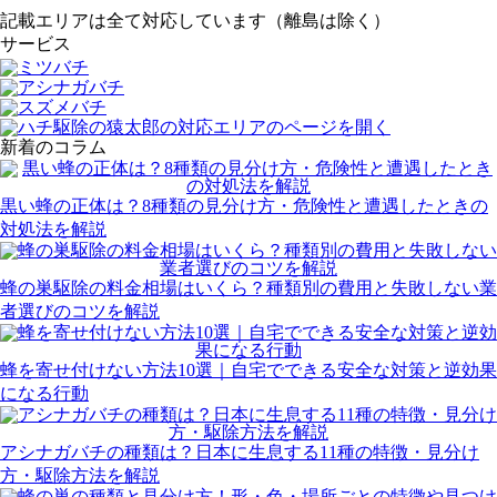
記載エリアは全て対応しています（離島は除く）
サービス
新着のコラム
黒い蜂の正体は？8種類の見分け方・危険性と遭遇したときの
対処法を解説
蜂の巣駆除の料金相場はいくら？種類別の費用と失敗しない業
者選びのコツを解説
蜂を寄せ付けない方法10選｜自宅でできる安全な対策と逆効果
になる行動
アシナガバチの種類は？日本に生息する11種の特徴・見分け
方・駆除方法を解説