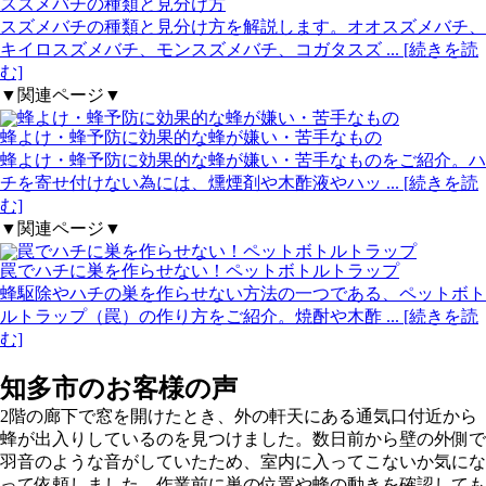
スズメバチの種類と見分け方
スズメバチの種類と見分け方を解説します。オオスズメバチ、
キイロスズメバチ、モンスズメバチ、コガタスズ
... [続きを読
む]
▼関連ページ▼
蜂よけ・蜂予防に効果的な蜂が嫌い・苦手なもの
蜂よけ・蜂予防に効果的な蜂が嫌い・苦手なものをご紹介。ハ
チを寄せ付けない為には、燻煙剤や木酢液やハッ
... [続きを読
む]
▼関連ページ▼
罠でハチに巣を作らせない！ペットボトルトラップ
蜂駆除やハチの巣を作らせない方法の一つである、ペットボト
ルトラップ（罠）の作り方をご紹介。焼酎や木酢
... [続きを読
む]
知多市の
お客様の声
2階の廊下で窓を開けたとき、外の軒天にある通気口付近から
蜂が出入りしているのを見つけました。数日前から壁の外側で
羽音のような音がしていたため、室内に入ってこないか気にな
って依頼しました。作業前に巣の位置や蜂の動きを確認しても