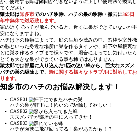
が、使用する際は隙間ができないように正しい使用法で換気し
てください。
猿太郎は
知多市
でのハチ駆除、ハチの巣の駆除・撤去に
365日
年中無休で対応致します。
家の近くでハチが飛んでいると、近くに巣ができていないか不
安になりますよね。
ハチはその種類によって、庭の生垣や茂みの中、窓枠や室外機
の脇といった身近な場所に巣を作るタイプや、軒下や屋根裏な
どに巣を作るタイプまで様々です。場合によっては気付いたら
とても大きな巣ができている事も稀ではありません。
猿太郎では部屋に入り込んだ1匹の迷い蜂から、巨大なスズメ
バチの巣の駆除まで、
蜂に関する様々なトラブルに対応してお
ります。
知多市の
ハチのお悩み解決します！
CASE
01
ハチの巣が軒下に！怖いので駆除して欲しい！
CASE
02
スズメバチが部屋の中に入ってきた！
CASE
03
ハチが頻繁に飛び回ってる！巣があるかも！？