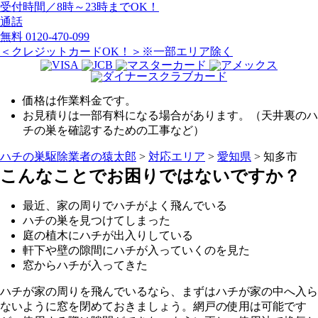
受付時間／8時～23時までOK！
通話
無料
0120-470-099
＜クレジットカードOK！＞※一部エリア除く
価格は作業料金です。
お見積りは一部有料になる場合があります。（天井裏のハ
チの巣を確認するための工事など）
ハチの巣駆除業者の猿太郎
>
対応エリア
>
愛知県
>
知多市
こんなことでお困りではないですか？
最近、家の周りでハチがよく飛んでいる
ハチの巣を見つけてしまった
庭の植木にハチが出入りしている
軒下や壁の隙間にハチが入っていくのを見た
窓からハチが入ってきた
ハチが家の周りを飛んでいるなら、まずはハチが家の中へ入ら
ないように窓を閉めておきましょう。網戸の使用は可能です