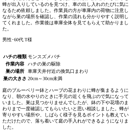
蜂が出入りしているのを見つけ、車の出し入れのたびに気に
なるため依頼しました。作業員の方が車庫内の荷物に注意し
ながら巣の場所を確認し、作業の流れも分かりやすく説明し
てくれました。作業後は車庫全体を見てもらえて助かりまし
た。
男性･60代
T様
ハチの種類
モンスズメバチ
作業内容
ハチの巣の駆除
巣の場所
車庫天井付近の換気口まわり
巣の大きさ
20cm～30cm未満
庭のブルーベリー鉢とハーブの花まわりに蜂が集まるように
なり、朝の水やりのときに手元の近くを飛ぶので気になって
いました。巣は見つかりませんでしたが、鉢の下や花壇のま
わりまで一度確認してもらいたいと思い相談しました。蜂が
寄りやすい場所や、しばらく様子を見るポイントも教えてい
ただけたので、落ち着いて庭の手入れができるようになりま
した。