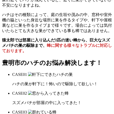
不安になりますよね。
ハチはその種類によって、庭の生垣や茂みの中、窓枠や室外
機の脇といった身近な場所に巣を作るタイプや、軒下や屋根
裏などに巣を作るタイプまで様々です。場合によっては気付
いたらとても大きな巣ができている事も稀ではありません。
猿太郎では部屋に入り込んだ1匹の迷い蜂から、巨大なスズ
メバチの巣の駆除まで、
蜂に関する様々なトラブルに対応し
ております。
豊明市の
ハチのお悩み解決します！
CASE
01
ハチの巣が軒下に！怖いので駆除して欲しい！
CASE
02
スズメバチが部屋の中に入ってきた！
CASE
03