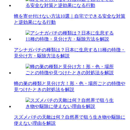
蜂を寄せ付けない方法10選｜自宅でできる安全な対策
と逆効果になる行動
アシナガバチの種類は？日本に生息する11種の特徴・
見分け方・駆除方法を解説
蜂の巣の種類と見分け方！形・色・場所ごとの特徴や
見つけたときの対処法を解説
スズメバチの天敵は何？自然界で狙う生き物や駆除に
使えない理由を解説