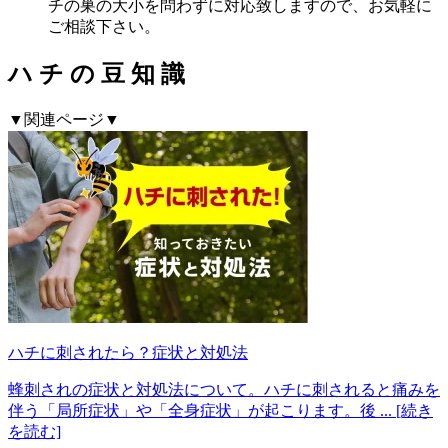
チの巣の大小を問わずに対応致しますので、お気軽に
ご相談下さい。
ハ
チ
の
豆
知
識
▼関連ページ▼
ハチに刺されたら？症状と対処法
蜂刺されの症状と対処法について。ハチに刺されると痛みを
伴う「局所症状」や「全身症状」が起こります。後
... [続き
を読む]