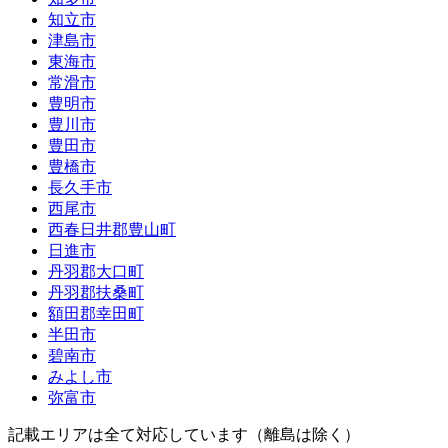
知立市
津島市
東海市
常滑市
豊明市
豊川市
豊田市
豊橋市
長久手市
西尾市
西春日井郡豊山町
日進市
丹羽郡大口町
丹羽郡扶桑町
額田郡幸田町
半田市
碧南市
みよし市
弥富市
記載エリアは全て対応しています（離島は除く）