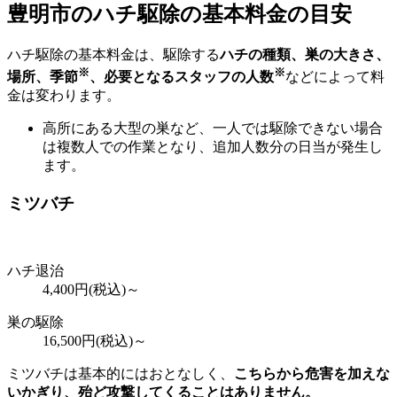
豊明市の
ハチ駆除の基本料金の目安
ハチ駆除の基本料金は、駆除する
ハチの種類、巣の大きさ、
※
※
場所、季節
、必要となるスタッフの人数
などによって料
金は変わります。
高所にある大型の巣など、一人では駆除できない場合
は複数人での作業となり、追加人数分の日当が発生し
ます。
ミツバチ
ハチ退治
4,400
円(税込)～
巣の駆除
16,500
円(税込)～
ミツバチは基本的にはおとなしく、
こちらから危害を加えな
いかぎり、殆ど攻撃してくることはありません。