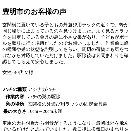
豊明市の
お客様の声
玄関横に置いている子どもの外遊び用ラックの近くで、蜂が
同じ場所に止まっているのを見つけました。よく見るとラッ
クを固定している金具の裏に小さな巣があり、子どもがボー
ルを取りに行く場所だったのでお願いしました。作業前に蜂
の種類や巣の状態を説明してもらい、周辺の荷物にも気をつ
けながら対応していただけました。駆除後は玄関まわりも確
認してもらえて安心しました。
女性･40代
M様
ハチの種類
アシナガバチ
作業内容
ハチの巣の駆除
巣の場所
玄関横の外遊び用ラックの固定金具裏
巣の大きさ
10cm～20cm未満
車庫の天井付近から羽音がするようになり、最初は外を飛ん
でいるだけだと思っていました。数日後に換気口のまわりを