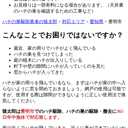
お見積りは一部有料になる場合があります。（天井裏
のハチの巣を確認するための工事など）
ハチの巣駆除業者の猿太郎
>
対応エリア
>
愛知県
>
豊明市
こんなことでお困りではないですか？
最近、家の周りでハチがよく飛んでいる
ハチの巣を見つけてしまった
庭の植木にハチが出入りしている
軒下や壁の隙間にハチが入っていくのを見た
窓からハチが入ってきた
ハチが家の周りを飛んでいるなら、まずはハチが家の中へ入
らないように窓を閉めておきましょう。網戸の使用は可能で
すが、使用する際は隙間ができないように正しい使用法で換
気してください。
猿太郎は
豊明市
でのハチ駆除、ハチの巣の駆除・撤去に
365
日年中無休で対応致します。
家の近くでハチが飛んでいると、近くに巣ができていないか