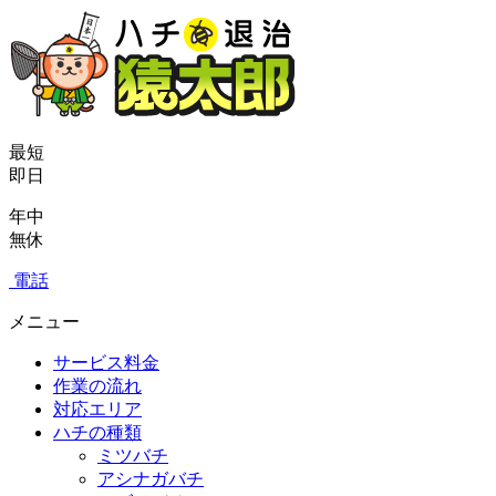
最短
即日
年中
無休
電話
メニュー
サービス料金
作業の流れ
対応エリア
ハチの種類
ミツバチ
アシナガバチ