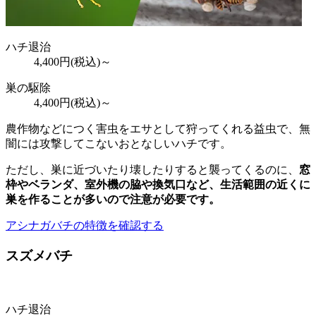
ハチ退治
4,400
円(税込)～
巣の駆除
4,400
円(税込)～
農作物などにつく害虫をエサとして狩ってくれる益虫で、無
闇には攻撃してこないおとなしいハチです。
ただし、巣に近づいたり壊したりすると襲ってくるのに、
窓
枠やベランダ、室外機の脇や換気口など、
生活範囲の近くに
巣を作ることが多いので注意が必要
です。
アシナガバチの特徴を確認する
スズメバチ
ハチ退治