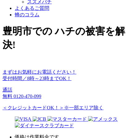
スズメバチ
よくあるご質問
蜂のコラム
豊明市
での
ハチ
の
被害
を
解
決!
まずはお気軽にお電話ください！
受付時間／8時～23時までOK！
通話
無料
0120-470-099
＜クレジットカードOK！＞※一部エリア除く
価格は作業料金です。