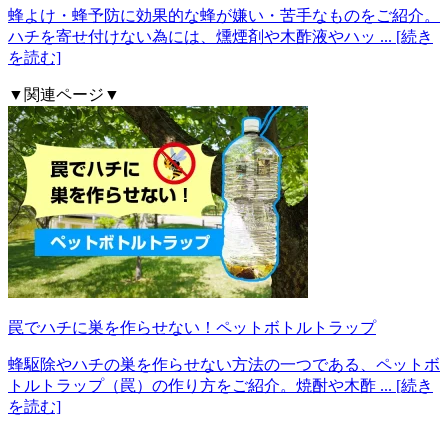
蜂よけ・蜂予防に効果的な蜂が嫌い・苦手なものをご紹介。
ハチを寄せ付けない為には、燻煙剤や木酢液やハッ
... [続き
を読む]
▼関連ページ▼
罠でハチに巣を作らせない！ペットボトルトラップ
蜂駆除やハチの巣を作らせない方法の一つである、ペットボ
トルトラップ（罠）の作り方をご紹介。焼酎や木酢
... [続き
を読む]