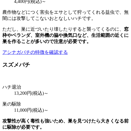
4,400
円(税込)～
農作物などにつく害虫をエサとして狩ってくれる益虫で、無
闇には攻撃してこないおとなしいハチです。
ただし、巣に近づいたり壊したりすると襲ってくるのに、
窓
枠やベランダ、室外機の脇や換気口など、
生活範囲の近くに
巣を作ることが多いので注意が必要
です。
アシナガバチの特徴を確認する
スズメバチ
ハチ退治
13,200
円(税込)～
巣の駆除
11,000
円(税込)～
攻撃性が高く毒性も強いため、巣を見つけたら大きくなる前
に駆除が必要です。