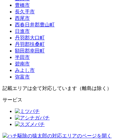
豊橋市
長久手市
西尾市
西春日井郡豊山町
日進市
丹羽郡大口町
丹羽郡扶桑町
額田郡幸田町
半田市
碧南市
みよし市
弥富市
記載エリアは全て対応しています（離島は除く）
サービス