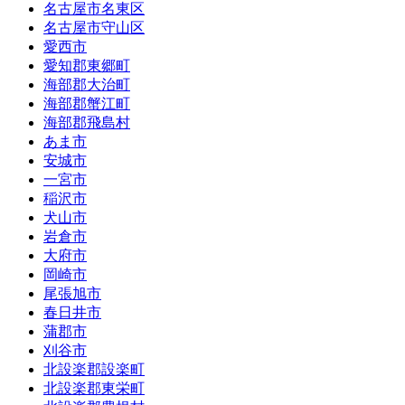
名古屋市名東区
名古屋市守山区
愛西市
愛知郡東郷町
海部郡大治町
海部郡蟹江町
海部郡飛島村
あま市
安城市
一宮市
稲沢市
犬山市
岩倉市
大府市
岡崎市
尾張旭市
春日井市
蒲郡市
刈谷市
北設楽郡設楽町
北設楽郡東栄町