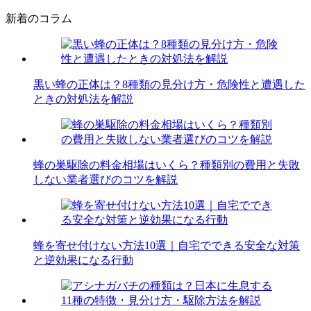
新着のコラム
黒い蜂の正体は？8種類の見分け方・危険性と遭遇した
ときの対処法を解説
蜂の巣駆除の料金相場はいくら？種類別の費用と失敗
しない業者選びのコツを解説
蜂を寄せ付けない方法10選｜自宅でできる安全な対策
と逆効果になる行動