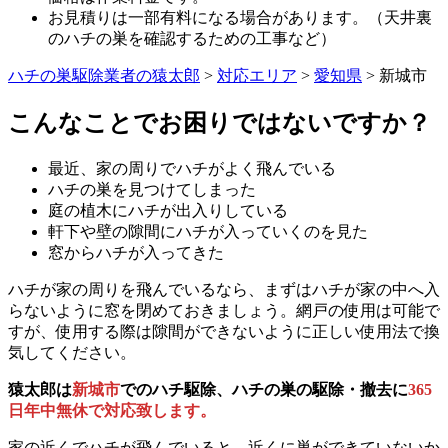
お見積りは一部有料になる場合があります。（天井裏
のハチの巣を確認するための工事など）
ハチの巣駆除業者の猿太郎
>
対応エリア
>
愛知県
>
新城市
こんなことでお困りではないですか？
最近、家の周りでハチがよく飛んでいる
ハチの巣を見つけてしまった
庭の植木にハチが出入りしている
軒下や壁の隙間にハチが入っていくのを見た
窓からハチが入ってきた
ハチが家の周りを飛んでいるなら、まずはハチが家の中へ入
らないように窓を閉めておきましょう。網戸の使用は可能で
すが、使用する際は隙間ができないように正しい使用法で換
気してください。
猿太郎は
新城市
でのハチ駆除、ハチの巣の駆除・撤去に
365
日年中無休で対応致します。
家の近くでハチが飛んでいると、近くに巣ができていないか