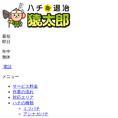
最短
即日
年中
無休
電話
メニュー
サービス料金
作業の流れ
対応エリア
ハチの種類
ミツバチ
アシナガバチ