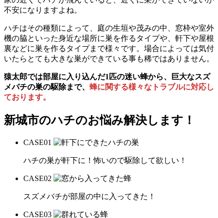
不安になりますよね。
ハチはその種類によって、庭の生垣や茂みの中、窓枠や室外
機の脇といった身近な場所に巣を作るタイプや、軒下や屋根
裏などに巣を作るタイプまで様々です。場合によっては気付
いたらとても大きな巣ができている事も稀ではありません。
猿太郎では部屋に入り込んだ1匹の迷い蜂から、巨大なスズ
メバチの巣の駆除まで、
蜂に関する様々なトラブルに対応し
ております。
新城市の
ハチのお悩み解決します！
CASE
01
ハチの巣が軒下に！怖いので駆除して欲しい！
CASE
02
スズメバチが部屋の中に入ってきた！
CASE
03