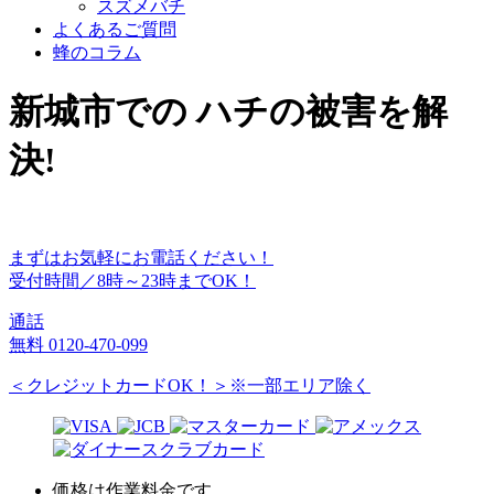
スズメバチ
よくあるご質問
蜂のコラム
新城市
での
ハチ
の
被害
を
解
決!
まずはお気軽にお電話ください！
受付時間／8時～23時までOK！
通話
無料
0120-470-099
＜クレジットカードOK！＞※一部エリア除く
価格は作業料金です。