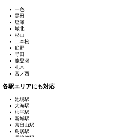
一色
黒田
塩瀬
城北
杉山
二本松
庭野
野田
能登瀬
札木
宮ノ西
各駅エリアにも対応
池場駅
大海駅
柿平駅
新城駅
茶臼山駅
鳥居駅