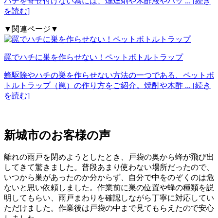
ハチを寄せ付けない為には、燻煙剤や木酢液やハッ
... [続き
を読む]
▼関連ページ▼
罠でハチに巣を作らせない！ペットボトルトラップ
蜂駆除やハチの巣を作らせない方法の一つである、ペットボ
トルトラップ（罠）の作り方をご紹介。焼酎や木酢
... [続き
を読む]
新城市の
お客様の声
離れの雨戸を閉めようとしたとき、戸袋の奥から蜂が飛び出
してきて驚きました。普段あまり使わない場所だったので、
いつから巣があったのか分からず、自分で中をのぞくのは危
ないと思い依頼しました。作業前に巣の位置や蜂の種類を説
明してもらい、雨戸まわりを確認しながら丁寧に対応してい
ただけました。作業後は戸袋の中まで見てもらえたので安心