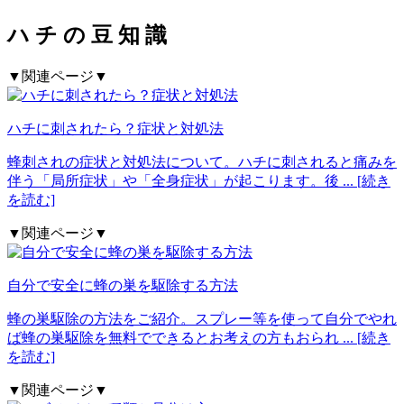
ハ
チ
の
豆
知
識
▼関連ページ▼
ハチに刺されたら？症状と対処法
蜂刺されの症状と対処法について。ハチに刺されると痛みを
伴う「局所症状」や「全身症状」が起こります。後
... [続き
を読む]
▼関連ページ▼
自分で安全に蜂の巣を駆除する方法
蜂の巣駆除の方法をご紹介。スプレー等を使って自分でやれ
ば蜂の巣駆除を無料でできるとお考えの方もおられ
... [続き
を読む]
▼関連ページ▼