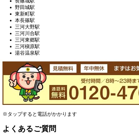
長篠城駅
野田城駅
東新町駅
本長篠駅
三河大野駅
三河川合駅
三河東郷駅
三河槇原駅
湯谷温泉駅
※タップすると電話がかかります
よくあるご質問