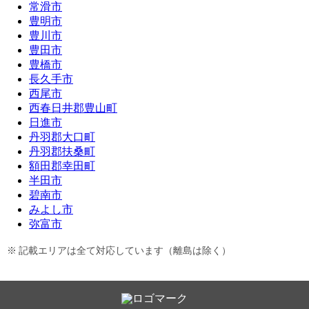
常滑市
豊明市
豊川市
豊田市
豊橋市
長久手市
西尾市
西春日井郡豊山町
日進市
丹羽郡大口町
丹羽郡扶桑町
額田郡幸田町
半田市
碧南市
みよし市
弥富市
記載エリアは全て対応しています（離島は除く）