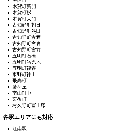
勝佐町
木賀町新開
木賀町杉
木賀町大門
古知野町朝日
古知野町熱田
古知野町古渡
古知野町宮裏
古知野町宮前
五明町石橋
五明町当光地
五明町福森
東野町神上
飛高町
藤ケ丘
南山町中
宮後町
村久野町冨士塚
各駅エリアにも対応
江南駅