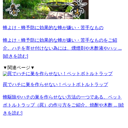
蜂よけ・蜂予防に効果的な蜂が嫌い・苦手なもの
蜂よけ・蜂予防に効果的な蜂が嫌い・苦手なものをご紹
介。ハチを寄せ付けない為には、燻煙剤や木酢液やハッ
...
[続きを読む]
▼関連ページ▼
罠でハチに巣を作らせない！ペットボトルトラップ
蜂駆除やハチの巣を作らせない方法の一つである、ペット
ボトルトラップ（罠）の作り方をご紹介。焼酎や木酢
... [続
きを読む]