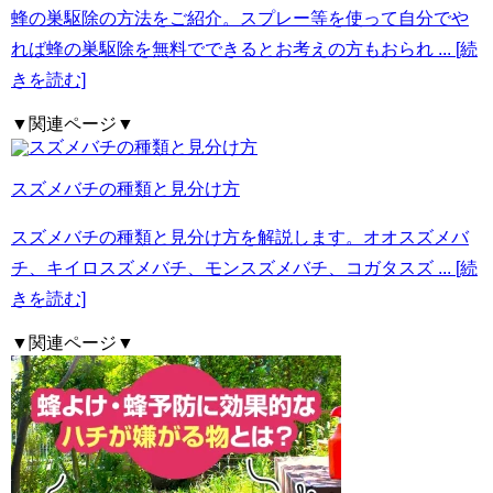
蜂の巣駆除の方法をご紹介。スプレー等を使って自分でや
れば蜂の巣駆除を無料でできるとお考えの方もおられ
... [続
きを読む]
▼関連ページ▼
スズメバチの種類と見分け方
スズメバチの種類と見分け方を解説します。オオスズメバ
チ、キイロスズメバチ、モンスズメバチ、コガタスズ
... [続
きを読む]
▼関連ページ▼