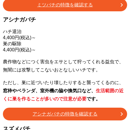
ミツバチの特徴を確認する
アシナガバチ
ハチ退治
4,400
円(税込)～
巣の駆除
4,400
円(税込)～
農作物などにつく害虫をエサとして狩ってくれる益虫で、
無闇には攻撃してこないおとなしいハチです。
ただし、巣に近づいたり壊したりすると襲ってくるのに、
窓枠やベランダ、室外機の脇や換気口など、
生活範囲の近
くに巣を作ることが多いので注意が必要
です。
アシナガバチの特徴を確認する
スズメバチ