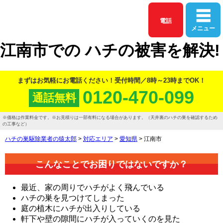
電話
メニュー
江南市
での
ハチ
の
被害
を
解決!
まずはお気軽にお電話ください！
受付時間／8時～23時までOK！
0120-470-099
通話
無料
価格は作業料金です。
お見積りは一部有料になる場合があります。（天井裏のハチの巣を確認するため
の工事など）
ハチの巣駆除業者の猿太郎
>
対応エリア
>
愛知県
>
江南市
こんなことでお困りではないですか？
最近、家の周りでハチがよく飛んでいる
ハチの巣を見つけてしまった
庭の植木にハチが出入りしている
軒下や壁の隙間にハチが入っていくのを見た