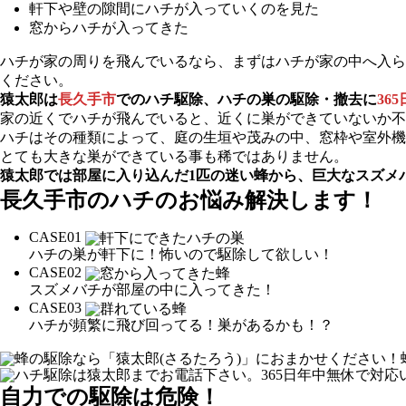
軒下や壁の隙間にハチが入っていくのを見た
窓からハチが入ってきた
ハチが家の周りを飛んでいるなら、まずはハチが家の中へ入ら
ください。
猿太郎は
長久手市
でのハチ駆除、ハチの巣の駆除・撤去に
36
家の近くでハチが飛んでいると、近くに巣ができていないか不
ハチはその種類によって、庭の生垣や茂みの中、窓枠や室外機
とても大きな巣ができている事も稀ではありません。
猿太郎では部屋に入り込んだ1匹の迷い蜂から、巨大なスズメ
長久手市の
ハチのお悩み解決します！
CASE
01
ハチの巣が軒下に！怖いので駆除して欲しい！
CASE
02
スズメバチが部屋の中に入ってきた！
CASE
03
ハチが頻繁に飛び回ってる！巣があるかも！？
自力での駆除は危険！