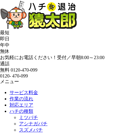
最短
即日
年中
無休
お気軽にお電話ください！受付／早朝8:00～23:00
通話
無料
0120-470-099
0120-
470-099
メニュー
サービス料金
作業の流れ
対応エリア
ハチの種類
ミツバチ
アシナガバチ
スズメバチ