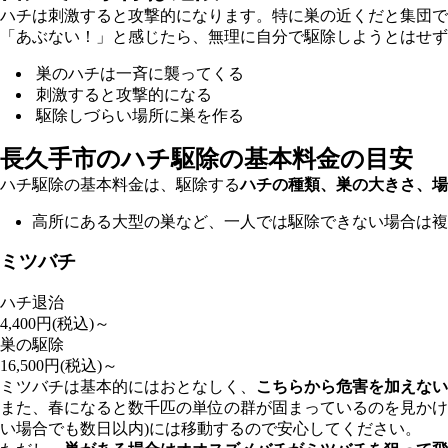
ハチは刺激すると攻撃的になります。特に巣の近くだと集団で
「あぶない！」と感じたら、無理に自分で駆除しようとはせず
巣のハチは一斉に襲ってくる
刺激すると攻撃的になる
駆除しづらい場所に巣を作る
長久手市の
ハチ駆除の基本料金の目安
ハチ駆除の基本料金は、駆除する
ハチの種類、巣の大きさ、場
高所にある大型の巣など、一人では駆除できない場合は複
ミツバチ
ハチ退治
4,400
円(税込)～
巣の駆除
16,500
円(税込)～
ミツバチは基本的にはおとなしく、
こちらから危害を加えない
また、春になると数千匹の単位の群が固まっているのを見かけ
い場合でも数日以内)には移動するので安心してください。