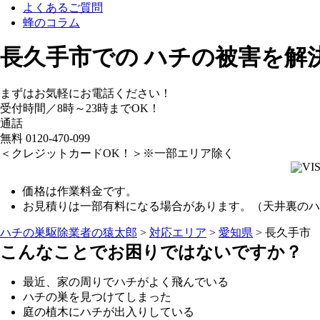
よくあるご質問
蜂のコラム
長久手市
での
ハチ
の
被害
を
解決
まずはお気軽にお電話ください！
受付時間／8時～23時までOK！
通話
無料
0120-470-099
＜クレジットカードOK！＞※一部エリア除く
価格は作業料金です。
お見積りは一部有料になる場合があります。（天井裏のハ
ハチの巣駆除業者の猿太郎
>
対応エリア
>
愛知県
>
長久手市
こんなことでお困りではないですか？
最近、家の周りでハチがよく飛んでいる
ハチの巣を見つけてしまった
庭の植木にハチが出入りしている