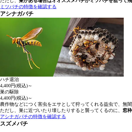
ただし、
巣がある場合はオオスズメバチがミツバチを狙って飛
ミツバチの特徴を確認する
アシナガバチ
ハチ退治
4,400
円(税込)～
巣の駆除
4,400
円(税込)～
農作物などにつく害虫をエサとして狩ってくれる益虫で、無闇
ただし、巣に近づいたり壊したりすると襲ってくるのに、
窓枠
アシナガバチの特徴を確認する
スズメバチ