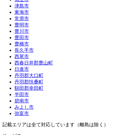
津島市
東海市
常滑市
豊明市
豊川市
豊田市
豊橋市
長久手市
西尾市
西春日井郡豊山町
日進市
丹羽郡大口町
丹羽郡扶桑町
額田郡幸田町
半田市
碧南市
みよし市
弥富市
記載エリアは全て対応しています（離島は除く）