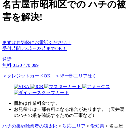
名古屋市昭和区
での
ハチ
の
被
害
を
解決!
まずはお気軽にお電話ください！
受付時間／8時～23時までOK！
通話
無料
0120-470-099
＜クレジットカードOK！＞※一部エリア除く
価格は作業料金です。
お見積りは一部有料になる場合があります。（天井裏
のハチの巣を確認するための工事など）
ハチの巣駆除業者の猿太郎
>
対応エリア
>
愛知県
>
名古屋