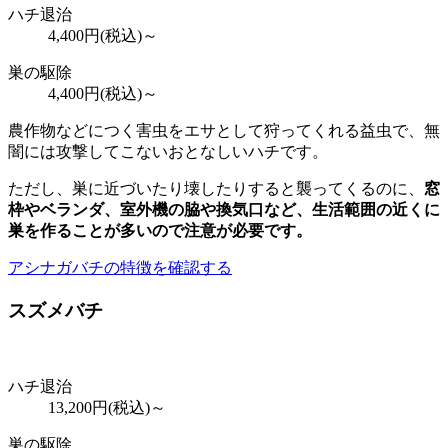
ハチ退治
4,400
円(税込)～
巣の駆除
4,400
円(税込)～
農作物などにつく害虫をエサとして狩ってくれる益虫で、無
闇には攻撃してこないおとなしいハチです。
ただし、巣に近づいたり壊したりすると襲ってくるのに、
窓
枠やベランダ、室外機の脇や換気口など、
生活範囲の近くに
巣を作ることが多いので注意が必要
です。
アシナガバチの特徴を確認する
スズメバチ
ハチ退治
13,200
円(税込)～
巣の駆除