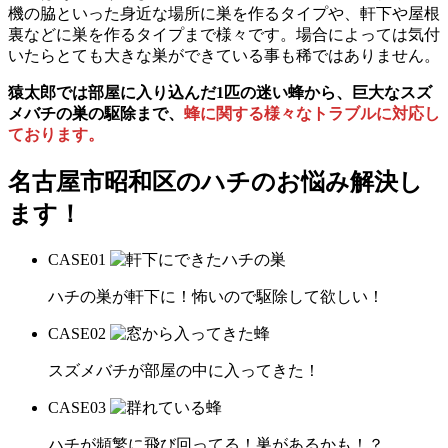
機の脇といった身近な場所に巣を作るタイプや、軒下や屋根
裏などに巣を作るタイプまで様々です。場合によっては気付
いたらとても大きな巣ができている事も稀ではありません。
猿太郎では部屋に入り込んだ1匹の迷い蜂から、巨大なスズ
メバチの巣の駆除まで、
蜂に関する様々なトラブルに対応し
ております。
名古屋市昭和区の
ハチのお悩み解決し
ます！
CASE
01
ハチの巣が軒下に！怖いので駆除して欲しい！
CASE
02
スズメバチが部屋の中に入ってきた！
CASE
03
ハチが頻繁に飛び回ってる！巣があるかも！？