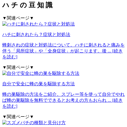
ハ
チ
の
豆
知
識
▼関連ページ▼
ハチに刺されたら？症状と対処法
蜂刺されの症状と対処法について。ハチに刺されると痛みを
伴う「局所症状」や「全身症状」が起こります。後
... [続き
を読む]
▼関連ページ▼
自分で安全に蜂の巣を駆除する方法
蜂の巣駆除の方法をご紹介。スプレー等を使って自分でやれ
ば蜂の巣駆除を無料でできるとお考えの方もおられ
... [続き
を読む]
▼関連ページ▼