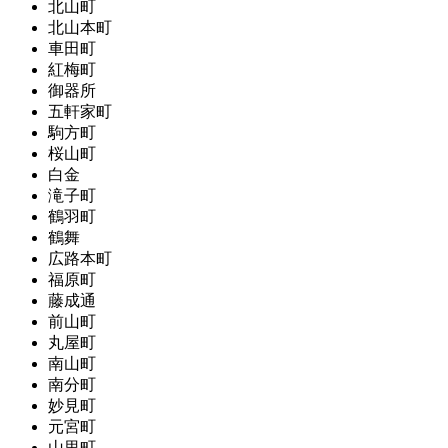
北山町
北山本町
車田町
紅梅町
御器所
五軒家町
駒方町
桜山町
白金
滝子町
鶴羽町
鶴舞
広路本町
福原町
藤成通
前山町
丸屋町
南山町
南分町
妙見町
元宮町
山里町