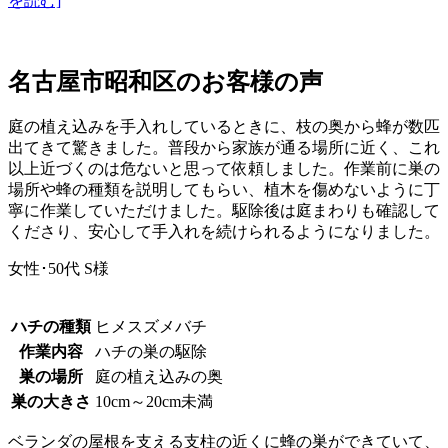
を読む]
名古屋市昭和区の
お客様の声
庭の植え込みを手入れしているときに、枝の奥から蜂が数匹
出てきて驚きました。普段から家族が通る場所に近く、これ
以上近づくのは危ないと思って依頼しました。作業前に巣の
場所や蜂の種類を説明してもらい、植木を傷めないように丁
寧に作業していただけました。駆除後は庭まわりも確認して
くださり、安心して手入れを続けられるようになりました。
女性･50代
S様
ハチの種類
ヒメスズメバチ
作業内容
ハチの巣の駆除
巣の場所
庭の植え込みの奥
巣の大きさ
10cm～20cm未満
ベランダの屋根を支える支柱の近くに蜂の巣ができていて、