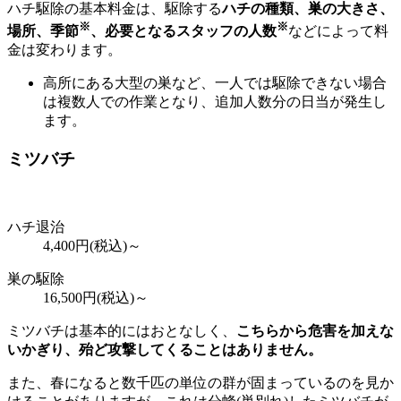
ハチ駆除の基本料金は、駆除する
ハチの種類、巣の大きさ、
※
※
場所、季節
、必要となるスタッフの人数
などによって料
金は変わります。
高所にある大型の巣など、一人では駆除できない場合
は複数人での作業となり、追加人数分の日当が発生し
ます。
ミツバチ
ハチ退治
4,400
円(税込)～
巣の駆除
16,500
円(税込)～
ミツバチは基本的にはおとなしく、
こちらから危害を加えな
いかぎり、殆ど攻撃してくることはありません。
また、春になると数千匹の単位の群が固まっているのを見か