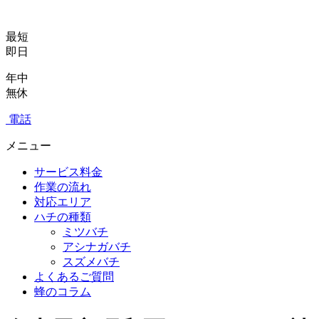
最短
即日
年中
無休
電話
メニュー
サービス料金
作業の流れ
対応エリア
ハチの種類
ミツバチ
アシナガバチ
スズメバチ
よくあるご質問
蜂のコラム