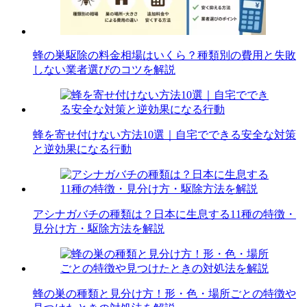
蜂の巣駆除の料金相場はいくら？種類別の費用と失敗
しない業者選びのコツを解説
蜂を寄せ付けない方法10選｜自宅でできる安全な対策
と逆効果になる行動
アシナガバチの種類は？日本に生息する11種の特徴・
見分け方・駆除方法を解説
蜂の巣の種類と見分け方！形・色・場所ごとの特徴や