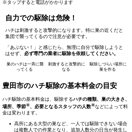
※タップすると電話がかかります
自力での駆除は危険！
ハチは刺激すると攻撃的になります。特に巣の近くだと
集団で襲ってくるので注意が必要です。
「あぶない！」と感じたら、無理に自分で駆除しようと
はせず、
必ず専門の業者に駆除を依頼してください。
巣のハチは一斉に襲
刺激すると攻撃的に
駆除しづらい場所に
ってくる
なる
巣を作る
豊田市の
ハチ駆除の基本料金の目安
ハチ駆除の基本料金は、駆除する
ハチの種類、巣の大きさ、
※
※
場所、季節
、必要となるスタッフの人数
などによって料
金は変わります。
高所にある大型の巣など、一人では駆除できない場合
は複数人での作業となり、追加人数分の日当が発生し