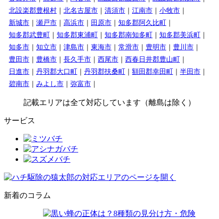
北設楽郡豊根村
北名古屋市
清須市
江南市
小牧市
新城市
瀬戸市
高浜市
田原市
知多郡阿久比町
知多郡武豊町
知多郡東浦町
知多郡南知多町
知多郡美浜町
知多市
知立市
津島市
東海市
常滑市
豊明市
豊川市
豊田市
豊橋市
長久手市
西尾市
西春日井郡豊山町
日進市
丹羽郡大口町
丹羽郡扶桑町
額田郡幸田町
半田市
碧南市
みよし市
弥富市
記載エリアは全て対応しています（離島は除く）
サービス
新着のコラム