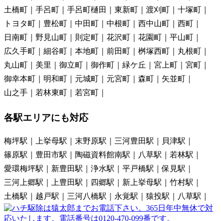
土橋町
手呂町
手呂町樋田
東新町
渡刈町
十塚町
トヨタ町
豊松町
中田町
中根町
西中山町
西町
日南町
野見山町
則定町
花沢町
花園町
平山町
広久手町
細谷町
本地町
前田町
桝塚西町
丸根町
丸山町
美里
御立町
御作町
緑ケ丘
宮上町
宮町
御幸本町
明和町
元城町
元宮町
森町
矢並町
山之手
若林東町
若宮町
各駅エリアにも対応
梅坪駅
上挙母駅
末野原駅
三河豊田駅
貝津駅
篠原駅
豊田市駅
陶磁資料館南駅
八草駅
若林駅
愛環梅坪駅
新豊田駅
浄水駅
平戸橋駅
保見駅
三河上郷駅
上豊田駅
四郷駅
新上挙母駅
竹村駅
土橋駅
越戸駅
三河八橋駅
永覚駅
猿投駅
八草駅