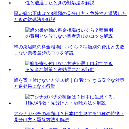
黒い蜂の正体は？8種類の見分け方・危険性と遭遇した
ときの対処法を解説
蜂の巣駆除の料金相場はいくら？種類別の費用と失敗
しない業者選びのコツを解説
蜂を寄せ付けない方法10選｜自宅でできる安全な対策
と逆効果になる行動
アシナガバチの種類は？日本に生息する11種の特徴・
見分け方・駆除方法を解説