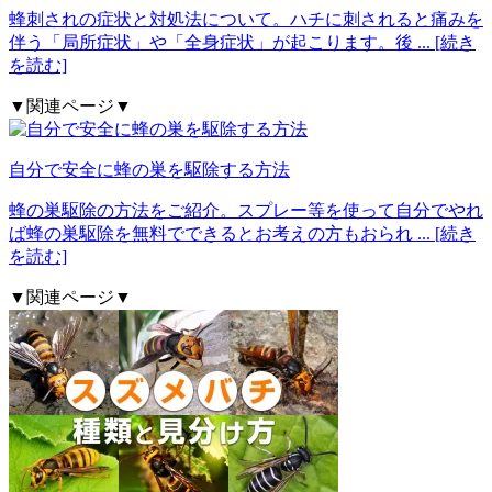
蜂刺されの症状と対処法について。ハチに刺されると痛みを
伴う「局所症状」や「全身症状」が起こります。後
... [続き
を読む]
▼関連ページ▼
自分で安全に蜂の巣を駆除する方法
蜂の巣駆除の方法をご紹介。スプレー等を使って自分でやれ
ば蜂の巣駆除を無料でできるとお考えの方もおられ
... [続き
を読む]
▼関連ページ▼