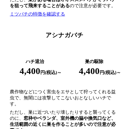
を狙って飛来することがある
ので注意が必要です。
ミツバチの特徴を確認する
アシナガバチ
ハチ退治
巣の駆除
4,400
4,400
円(税込)～
円(税込)～
農作物などにつく害虫をエサとして狩ってくれる益
虫で、無闇には攻撃してこないおとなしいハチで
す。
ただし、巣に近づいたり壊したりすると襲ってくる
のに、
窓枠やベランダ、室外機の脇や換気口など、
生活範囲の近くに巣を作ることが多いので注意が必