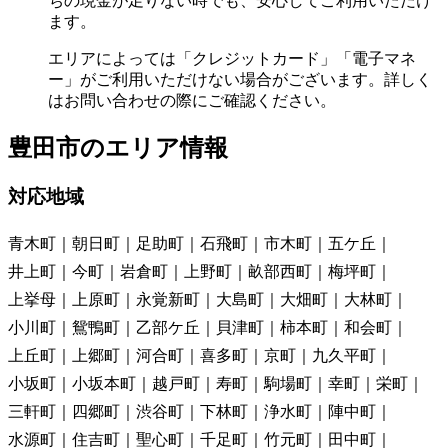
ちの現金が足りない時でも、安心してご利用いただけ
ます。
エリアによっては「クレジットカード」「電子マネ
ー」がご利用いただけない場合がございます。詳しく
はお問い合わせの際にご確認ください。
豊田市の
エリア情報
対応地域
青木町
朝日町
足助町
石飛町
市木町
五ケ丘
井上町
今町
岩倉町
上野町
畝部西町
梅坪町
上挙母
上原町
永覚新町
大島町
大畑町
大林町
小川町
鴛鴨町
乙部ケ丘
貝津町
柿本町
和会町
上丘町
上郷町
河合町
喜多町
京町
九久平町
小坂町
小坂本町
越戸町
寿町
駒場町
幸町
栄町
三軒町
四郷町
渋谷町
下林町
浄水町
陣中町
水源町
住吉町
聖心町
千足町
竹元町
田中町