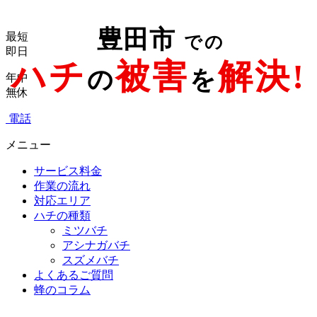
豊田市
最短
での
即日
ハチ
被害
解決!
の
を
年中
無休
電話
メニュー
サービス料金
作業の流れ
対応エリア
ハチの種類
ミツバチ
アシナガバチ
スズメバチ
よくあるご質問
蜂のコラム