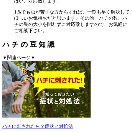
はい、対応致します。
1匹でも虫が苦手な方からすれば、一刻も早く解決して
ほしいお気持ちだと思います。その他、ハチの数、ハ
チの巣の大小を問わずに対応致しますので、お気軽に
ご相談下さい。
ハ
チ
の
豆
知
識
▼関連ページ▼
ハチに刺されたら？症状と対処法