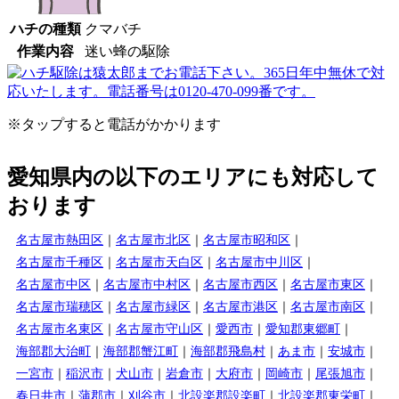
ハチの種類
クマバチ
作業内容
迷い蜂の駆除
※タップすると電話がかかります
愛知県内の以下のエリアにも対応して
おります
名古屋市熱田区
名古屋市北区
名古屋市昭和区
名古屋市千種区
名古屋市天白区
名古屋市中川区
名古屋市中区
名古屋市中村区
名古屋市西区
名古屋市東区
名古屋市瑞穂区
名古屋市緑区
名古屋市港区
名古屋市南区
名古屋市名東区
名古屋市守山区
愛西市
愛知郡東郷町
海部郡大治町
海部郡蟹江町
海部郡飛島村
あま市
安城市
一宮市
稲沢市
犬山市
岩倉市
大府市
岡崎市
尾張旭市
春日井市
蒲郡市
刈谷市
北設楽郡設楽町
北設楽郡東栄町