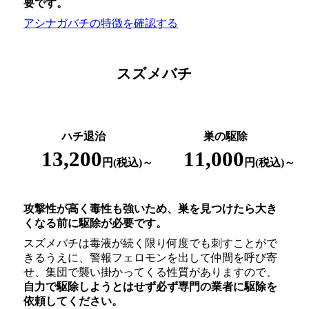
要
です。
アシナガバチの特徴を確認する
スズメバチ
ハチ退治
巣の駆除
13,200
11,000
円(税込)～
円(税込)～
攻撃性が高く毒性も強いため、巣を見つけたら大き
くなる前に駆除が必要です。
スズメバチは毒液が続く限り何度でも刺すことがで
きるうえに、警報フェロモンを出して仲間を呼び寄
せ、集団で襲い掛かってくる性質がありますので、
自力で駆除しようとはせず
必ず専門の業者に駆除を
依頼してください。