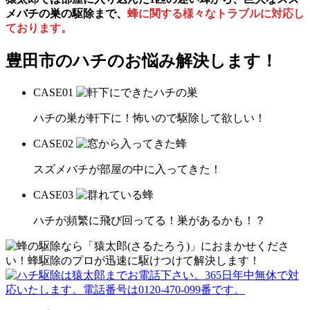
メバチの巣の駆除まで、
蜂に関する様々なトラブルに対応し
ております。
豊田市の
ハチのお悩み解決します！
CASE
01
ハチの巣が軒下に！怖いので駆除して欲しい！
CASE
02
スズメバチが部屋の中に入ってきた！
CASE
03
ハチが頻繁に飛び回ってる！巣があるかも！？