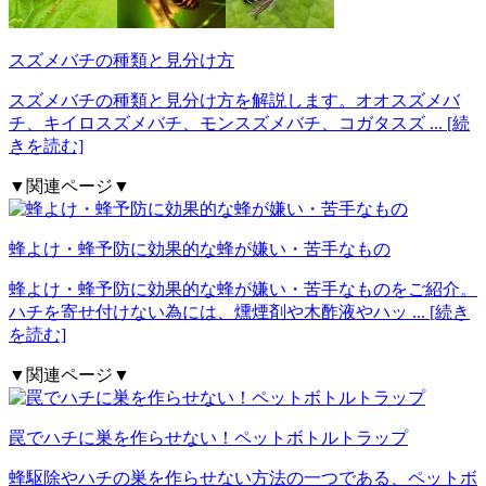
スズメバチの種類と見分け方
スズメバチの種類と見分け方を解説します。オオスズメバ
チ、キイロスズメバチ、モンスズメバチ、コガタスズ
... [続
きを読む]
▼関連ページ▼
蜂よけ・蜂予防に効果的な蜂が嫌い・苦手なもの
蜂よけ・蜂予防に効果的な蜂が嫌い・苦手なものをご紹介。
ハチを寄せ付けない為には、燻煙剤や木酢液やハッ
... [続き
を読む]
▼関連ページ▼
罠でハチに巣を作らせない！ペットボトルトラップ
蜂駆除やハチの巣を作らせない方法の一つである、ペットボ