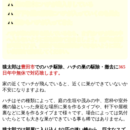
庭の植木にハチが出入りしている
軒下や壁の隙間にハチが入っていくのを見た
窓からハチが入ってきた
ハチが家の周りを飛んでいるなら、まずはハチが家の中
へ入らないように窓を閉めておきましょう。網戸の使用
は可能ですが、使用する際は隙間ができないように正し
い使用法で換気してください。
猿太郎は
豊田市
でのハチ駆除、ハチの巣の駆除・撤去に
365
日年中無休で対応致します。
家の近くでハチが飛んでいると、近くに巣ができていないか
不安になりますよね。
ハチはその種類によって、庭の生垣や茂みの中、窓枠や室外
機の脇といった身近な場所に巣を作るタイプや、軒下や屋根
裏などに巣を作るタイプまで様々です。場合によっては気付
いたらとても大きな巣ができている事も稀ではありません。
猿太郎では部屋に入り込んだ1匹の迷い蜂から、巨大なスズ