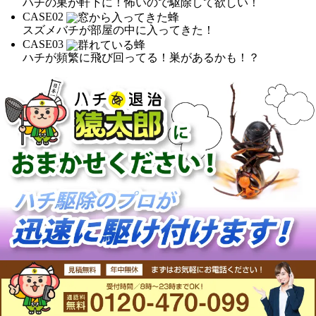
ハチの巣が軒下に！怖いので駆除して欲しい！
CASE
02
スズメバチが部屋の中に入ってきた！
CASE
03
ハチが頻繁に飛び回ってる！巣があるかも！？