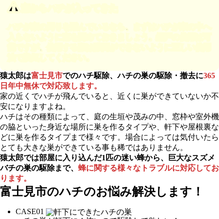
窓からハチが入ってきた
ハチが家の周りを飛んでいるなら、まずはハチが家の中へ
入らないように窓を閉めておきましょう。網戸の使用は可
能ですが、使用する際は隙間ができないように正しい使用
法で換気してください。
猿太郎は
富士見市
でのハチ駆除、ハチの巣の駆除・撤去に
365
日年中無休で対応致します。
家の近くでハチが飛んでいると、近くに巣ができていないか不
安になりますよね。
ハチはその種類によって、庭の生垣や茂みの中、窓枠や室外機
の脇といった身近な場所に巣を作るタイプや、軒下や屋根裏な
どに巣を作るタイプまで様々です。場合によっては気付いたら
とても大きな巣ができている事も稀ではありません。
猿太郎では部屋に入り込んだ1匹の迷い蜂から、巨大なスズメ
バチの巣の駆除まで、
蜂に関する様々なトラブルに対応してお
ります。
富士見市の
ハチのお悩み解決します！
CASE
01