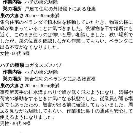
作業内容
ハチの巣の駆除
巣の場所
戸建て住宅の外階段下にある庇裏
巣の大きさ
20cm～30cm未満
集合住宅のベランダで植木鉢を移動していたとき、物置の横に
蜂が集まっていることに気づきました。洗濯物を干す場所にも
近く、このまま使うのは怖いと思い相談しました。狭い場所で
したが、巣の位置を確認しながら作業してもらい、ベランダに
出る不安がなくなりました。
女性･60代
S様
ハチの種類
コガタスズメバチ
作業内容
ハチの巣の駆除
巣の場所
集合住宅のベランダにある物置横
巣の大きさ
20cm～30cm未満
事務所裏手の排水溝まわりで蜂が低く飛ぶようになり、清掃や
荷物の移動をするときに気になる状態でした。従業員が通る場
所でもあったため、被害が出る前に確認してもらいました。周
辺を見ながら駆除してもらい、作業後は裏手の通路を安心して
使えるようになりました。
男性･30代
N様