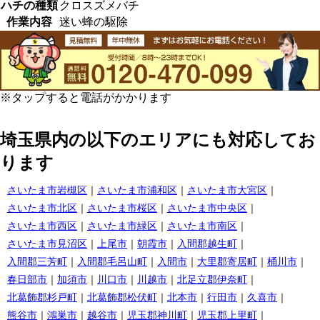
ハチの種類
クロスズメバチ
作業内容
迷い蜂の駆除
※タップすると電話がかかります
埼玉県内の以下のエリアにも対応してお
ります
さいたま市岩槻区
さいたま市浦和区
さいたま市大宮区
さいたま市北区
さいたま市桜区
さいたま市中央区
さいたま市西区
さいたま市緑区
さいたま市南区
さいたま市見沼区
上尾市
朝霞市
入間郡越生町
入間郡三芳町
入間郡毛呂山町
入間市
大里郡寄居町
桶川市
春日部市
加須市
川口市
川越市
北足立郡伊奈町
北葛飾郡杉戸町
北葛飾郡松伏町
北本市
行田市
久喜市
熊谷市
鴻巣市
越谷市
児玉郡神川町
児玉郡上里町