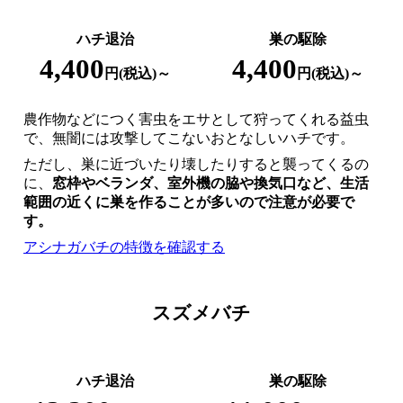
ハチ退治
巣の駆除
4,400
4,400
円(税込)～
円(税込)～
農作物などにつく害虫をエサとして狩ってくれる益虫
で、無闇には攻撃してこないおとなしいハチです。
ただし、巣に近づいたり壊したりすると襲ってくるの
に、
窓枠やベランダ、室外機の脇や換気口など、
生活
範囲の近くに巣を作ることが多いので注意が必要
で
す。
アシナガバチの特徴を確認する
スズメバチ
ハチ退治
巣の駆除