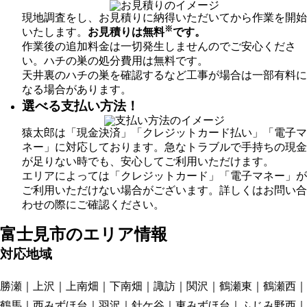
現地調査をし、お見積りに納得いただいてから作業を開始
※
いたします。
お見積りは無料
です。
作業後の追加料金は一切発生しませんのでご安心くださ
い。ハチの巣の処分費用は無料です。
天井裏のハチの巣を確認するなど工事が場合は一部有料に
なる場合があります。
選べる支払い方法！
猿太郎は「現金決済」「クレジットカード払い」「電子マ
ネー」に対応しております。急なトラブルで手持ちの現金
が足りない時でも、安心してご利用いただけます。
エリアによっては「クレジットカード」「電子マネー」が
ご利用いただけない場合がございます。詳しくはお問い合
わせの際にご確認ください。
富士見市の
エリア情報
対応地域
勝瀬
上沢
上南畑
下南畑
諏訪
関沢
鶴瀬東
鶴瀬西
鶴馬
西みずほ台
羽沢
針ケ谷
東みずほ台
ふじみ野西