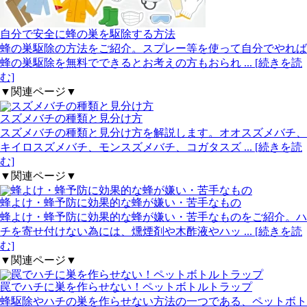
自分で安全に蜂の巣を駆除する方法
蜂の巣駆除の方法をご紹介。スプレー等を使って自分でやれば
蜂の巣駆除を無料でできるとお考えの方もおられ
... [続きを読
む]
▼関連ページ▼
スズメバチの種類と見分け方
スズメバチの種類と見分け方を解説します。オオスズメバチ、
キイロスズメバチ、モンスズメバチ、コガタスズ
... [続きを読
む]
▼関連ページ▼
蜂よけ・蜂予防に効果的な蜂が嫌い・苦手なもの
蜂よけ・蜂予防に効果的な蜂が嫌い・苦手なものをご紹介。ハ
チを寄せ付けない為には、燻煙剤や木酢液やハッ
... [続きを読
む]
▼関連ページ▼
罠でハチに巣を作らせない！ペットボトルトラップ
蜂駆除やハチの巣を作らせない方法の一つである、ペットボト