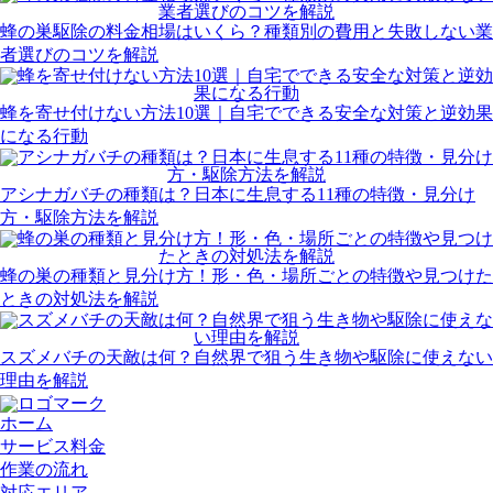
蜂の巣駆除の料金相場はいくら？種類別の費用と失敗しない業
者選びのコツを解説
蜂を寄せ付けない方法10選｜自宅でできる安全な対策と逆効果
になる行動
アシナガバチの種類は？日本に生息する11種の特徴・見分け
方・駆除方法を解説
蜂の巣の種類と見分け方！形・色・場所ごとの特徴や見つけた
ときの対処法を解説
スズメバチの天敵は何？自然界で狙う生き物や駆除に使えない
理由を解説
ホーム
サービス料金
作業の流れ
対応エリア