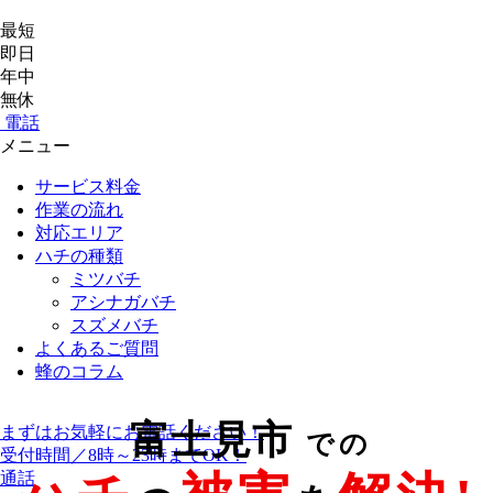
最短
即日
年中
無休
電話
メニュー
サービス料金
作業の流れ
対応エリア
ハチの種類
ミツバチ
アシナガバチ
スズメバチ
よくあるご質問
蜂のコラム
富士見市
まずはお気軽にお電話ください！
での
受付時間／8時～23時までOK！
通話