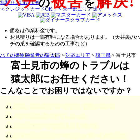
ハチ
被害
解決!
の
を
無料
0120-470-099
＜クレジットカードOK！＞※一部エリア除く
価格は作業料金です。
お見積りは一部有料になる場合があります。（天井裏のハ
チの巣を確認するための工事など）
ハチの巣駆除業者の猿太郎
>
対応エリア
>
埼玉県
>
富士見市
富士見市の
蜂のトラブルは
猿太郎にお任せください！
こんなことでお困りではないですか？
最近、家の周りでハチがよく飛んでいる
ハチの巣を見つけてしまった
庭の植木にハチが出入りしている
軒下や壁の隙間にハチが入っていくのを見た