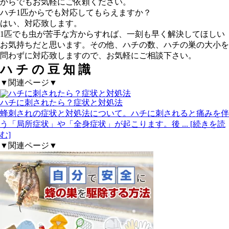
からでもお気軽にご依頼ください。
ハチ1匹からでも対応してもらえますか？
はい、対応致します。
1匹でも虫が苦手な方からすれば、一刻も早く解決してほしい
お気持ちだと思います。その他、ハチの数、ハチの巣の大小を
問わずに対応致しますので、お気軽にご相談下さい。
ハ
チ
の
豆
知
識
▼関連ページ▼
ハチに刺されたら？症状と対処法
蜂刺されの症状と対処法について。ハチに刺されると痛みを伴
う「局所症状」や「全身症状」が起こります。後
... [続きを読
む]
▼関連ページ▼