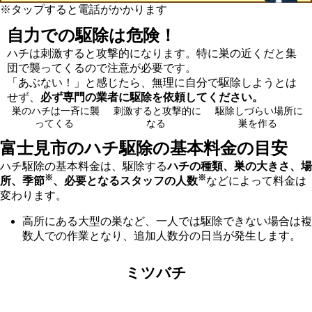
※タップすると電話がかかります
自力での駆除は危険！
ハチは刺激すると攻撃的になります。特に巣の近くだと集
団で襲ってくるので注意が必要です。
「あぶない！」と感じたら、無理に自分で駆除しようとは
せず、
必ず専門の業者に駆除を依頼してください。
巣のハチは一斉に襲
刺激すると攻撃的に
駆除しづらい場所に
ってくる
なる
巣を作る
富士見市の
ハチ駆除の基本料金の目安
ハチ駆除の基本料金は、駆除する
ハチの種類、巣の大きさ、場
※
※
所、季節
、必要となるスタッフの人数
などによって料金は
変わります。
高所にある大型の巣など、一人では駆除できない場合は複
数人での作業となり、追加人数分の日当が発生します。
ミツバチ