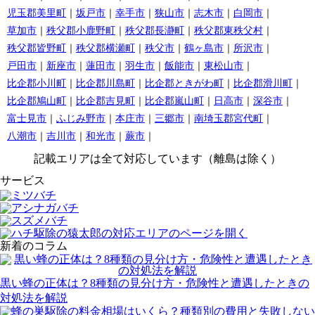
児玉郡美里町
坂戸市
幸手市
狭山市
志木市
白岡市
草加市
秩父郡小鹿野町
秩父郡長瀞町
秩父郡東秩父村
秩父郡皆野町
秩父郡横瀬町
秩父市
鶴ヶ島市
所沢市
戸田市
新座市
蓮田市
羽生市
飯能市
東松山市
比企郡小川町
比企郡川島町
比企郡ときがわ町
比企郡滑川町
比企郡鳩山町
比企郡吉見町
比企郡嵐山町
日高市
深谷市
富士見市
ふじみ野市
本庄市
三郷市
南埼玉郡宮代町
八潮市
吉川市
和光市
蕨市
記載エリアは全て対応しています（離島は除く）
サービス
新着のコラム
黒い蜂の正体は？8種類の見分け方・危険性と遭遇したときの
対処法を解説