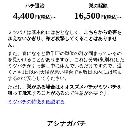
ハチ退治
巣の駆除
4,400
16,500
円(税込)～
円(税込)～
ミツバチは基本的にはおとなしく、
こちらから危害を
加えないかぎり、殆ど攻撃してくることはありませ
ん。
また、春になると数千匹の単位の群が固まっているの
を見かけることがありますが、これは分蜂(巣別れ)した
ミツバチが引っ越し中に休んでいるだけですので、遅
くとも1日以内(天候が悪い場合でも数日以内)には移動
するので安心してください。
ただし、
巣がある場合はオオスズメバチがミツバチを
狙って飛来することがある
ので注意が必要です。
ミツバチの特徴を確認する
アシナガバチ