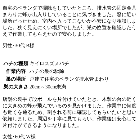
自宅のベランダで掃除をしていたところ、排水管の固定金具
まわりに蜂が出入りしていることに気づきました。窓に近い
場所だったため、室内へ入ってこないか不安になり相談しま
した。狭く見えにくい場所でしたが、巣の位置を確認したう
えで作業してもらえたので安心しました。
男性･30代
B様
ハチの種類
キイロスズメバチ
作業内容
ハチの巣の駆除
巣の場所
戸建て住宅のベランダ排水管まわり
巣の大きさ
20cm～30cm未満
店舗の裏手で段ボールを片付けていたとき、木製の台の近く
に大きめの蜂が飛んでいるのを見かけました。作業中に何度
も近くを通るため、刺される前に確認してもらいたいと思い
依頼しました。周辺を丁寧に見てもらい、作業後は安心して
片付けができるようになりました。
女性･60代
W様