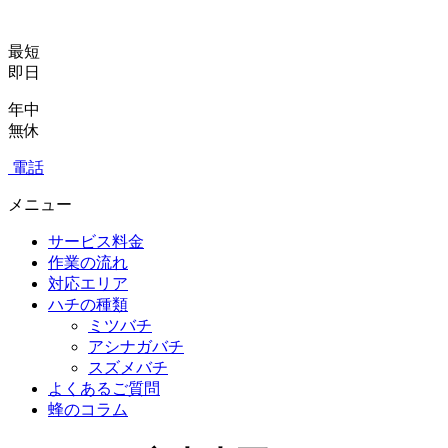
最短
即日
年中
無休
電話
メニュー
サービス料金
作業の流れ
対応エリア
ハチの種類
ミツバチ
アシナガバチ
スズメバチ
よくあるご質問
蜂のコラム