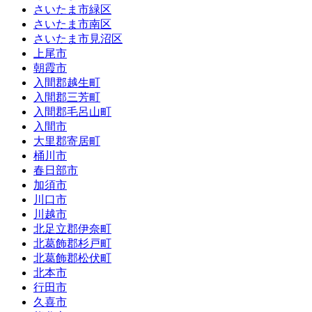
さいたま市緑区
さいたま市南区
さいたま市見沼区
上尾市
朝霞市
入間郡越生町
入間郡三芳町
入間郡毛呂山町
入間市
大里郡寄居町
桶川市
春日部市
加須市
川口市
川越市
北足立郡伊奈町
北葛飾郡杉戸町
北葛飾郡松伏町
北本市
行田市
久喜市