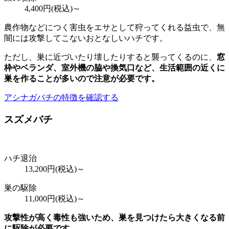
4,400
円(税込)～
農作物などにつく害虫をエサとして狩ってくれる益虫で、無
闇には攻撃してこないおとなしいハチです。
ただし、巣に近づいたり壊したりすると襲ってくるのに、
窓
枠やベランダ、室外機の脇や換気口など、
生活範囲の近くに
巣を作ることが多いので注意が必要
です。
アシナガバチの特徴を確認する
スズメバチ
ハチ退治
13,200
円(税込)～
巣の駆除
11,000
円(税込)～
攻撃性が高く毒性も強いため、巣を見つけたら大きくなる前
に駆除が必要です。