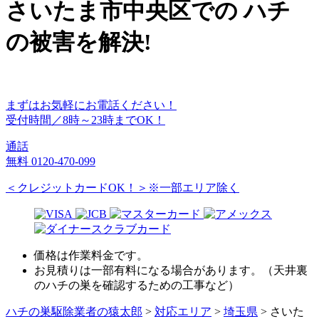
さいたま市中央区
での
ハチ
の
被害
を
解決!
まずはお気軽にお電話ください！
受付時間／8時～23時までOK！
通話
無料
0120-470-099
＜クレジットカードOK！＞※一部エリア除く
価格は作業料金です。
お見積りは一部有料になる場合があります。（天井裏
のハチの巣を確認するための工事など）
ハチの巣駆除業者の猿太郎
>
対応エリア
>
埼玉県
>
さいた