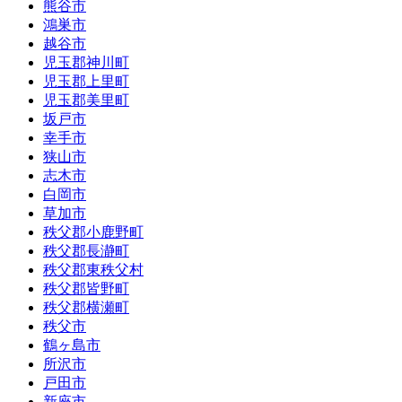
熊谷市
鴻巣市
越谷市
児玉郡神川町
児玉郡上里町
児玉郡美里町
坂戸市
幸手市
狭山市
志木市
白岡市
草加市
秩父郡小鹿野町
秩父郡長瀞町
秩父郡東秩父村
秩父郡皆野町
秩父郡横瀬町
秩父市
鶴ヶ島市
所沢市
戸田市
新座市