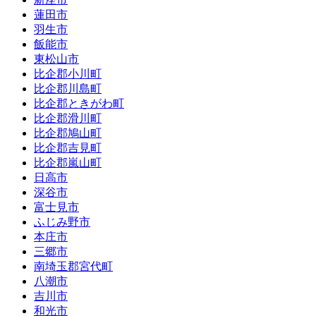
蓮田市
羽生市
飯能市
東松山市
比企郡小川町
比企郡川島町
比企郡ときがわ町
比企郡滑川町
比企郡鳩山町
比企郡吉見町
比企郡嵐山町
日高市
深谷市
富士見市
ふじみ野市
本庄市
三郷市
南埼玉郡宮代町
八潮市
吉川市
和光市