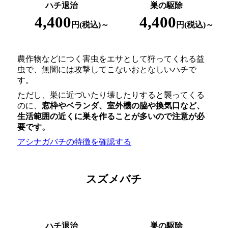
ハチ退治
巣の駆除
4,400
4,400
円(税込)～
円(税込)～
農作物などにつく害虫をエサとして狩ってくれる益
虫で、無闇には攻撃してこないおとなしいハチで
す。
ただし、巣に近づいたり壊したりすると襲ってくる
のに、
窓枠やベランダ、室外機の脇や換気口など、
生活範囲の近くに巣を作ることが多いので注意が必
要
です。
アシナガバチの特徴を確認する
スズメバチ
ハチ退治
巣の駆除