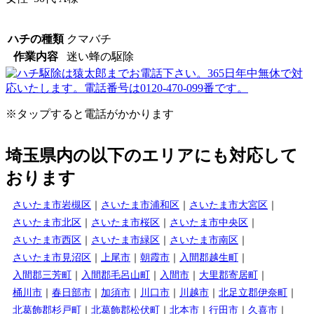
ハチの種類
クマバチ
作業内容
迷い蜂の駆除
※タップすると電話がかかります
埼玉県内の以下のエリアにも対応して
おります
さいたま市岩槻区
さいたま市浦和区
さいたま市大宮区
さいたま市北区
さいたま市桜区
さいたま市中央区
さいたま市西区
さいたま市緑区
さいたま市南区
さいたま市見沼区
上尾市
朝霞市
入間郡越生町
入間郡三芳町
入間郡毛呂山町
入間市
大里郡寄居町
桶川市
春日部市
加須市
川口市
川越市
北足立郡伊奈町
北葛飾郡杉戸町
北葛飾郡松伏町
北本市
行田市
久喜市