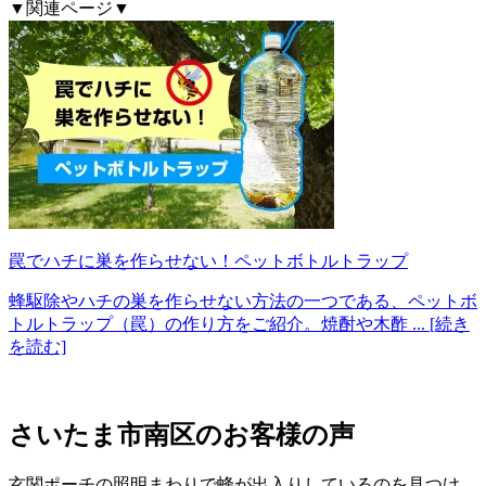
▼関連ページ▼
罠でハチに巣を作らせない！ペットボトルトラップ
蜂駆除やハチの巣を作らせない方法の一つである、ペットボ
トルトラップ（罠）の作り方をご紹介。焼酎や木酢
... [続き
を読む]
さいたま市南区の
お客様の声
玄関ポーチの照明まわりで蜂が出入りしているのを見つけ、