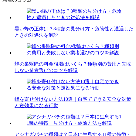
黒い蜂の正体は？8種類の見分け方・危険性と遭遇した
ときの対処法を解説
蜂の巣駆除の料金相場はいくら？種類別の費用と失敗
しない業者選びのコツを解説
蜂を寄せ付けない方法10選｜自宅でできる安全な対策
と逆効果になる行動
アシナガバチの種類は？日本に生息する11種の特徴・