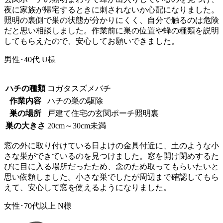
夜に家族が帰宅するときに刺されないか心配になりました。
照明の裏側で巣の状態が分かりにくく、自分で触るのは危険
だと思い相談しました。作業前に巣の位置や蜂の種類を説明
してもらえたので、安心してお願いできました。
男性･40代
U様
ハチの種類
コガタスズメバチ
作業内容
ハチの巣の駆除
巣の場所
戸建て住宅の玄関ポーチ照明裏
巣の大きさ
20cm～30cm未満
窓の外に取り付けている日よけの金具付近に、土のような小
さな巣ができているのを見つけました。窓を開け閉めするた
びに目に入る場所だったため、念のため取ってもらいたいと
思い依頼しました。小さな巣でしたが周辺まで確認してもら
えて、安心して窓を使えるようになりました。
女性･70代以上
N様