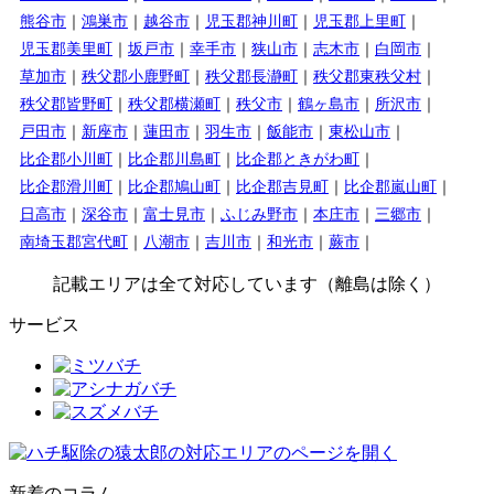
熊谷市
鴻巣市
越谷市
児玉郡神川町
児玉郡上里町
児玉郡美里町
坂戸市
幸手市
狭山市
志木市
白岡市
草加市
秩父郡小鹿野町
秩父郡長瀞町
秩父郡東秩父村
秩父郡皆野町
秩父郡横瀬町
秩父市
鶴ヶ島市
所沢市
戸田市
新座市
蓮田市
羽生市
飯能市
東松山市
比企郡小川町
比企郡川島町
比企郡ときがわ町
比企郡滑川町
比企郡鳩山町
比企郡吉見町
比企郡嵐山町
日高市
深谷市
富士見市
ふじみ野市
本庄市
三郷市
南埼玉郡宮代町
八潮市
吉川市
和光市
蕨市
記載エリアは全て対応しています（離島は除く）
サービス
新着のコラム