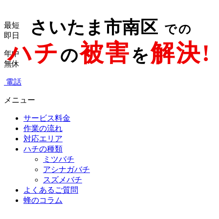
さいたま市南区
最短
での
即日
ハチ
被害
解決!
の
を
年中
無休
電話
メニュー
サービス料金
作業の流れ
対応エリア
ハチの種類
ミツバチ
アシナガバチ
スズメバチ
よくあるご質問
蜂のコラム