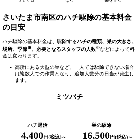
ってくる
なる
巣を作る
さいたま市南区の
ハチ駆除の基本料金
の目安
ハチ駆除の基本料金は、駆除する
ハチの種類、巣の大きさ、
※
※
場所、季節
、必要となるスタッフの人数
などによって料
金は変わります。
高所にある大型の巣など、一人では駆除できない場合
は複数人での作業となり、追加人数分の日当が発生し
ます。
ミツバチ
ハチ退治
巣の駆除
4,400
16,500
円(税込)～
円(税込)～