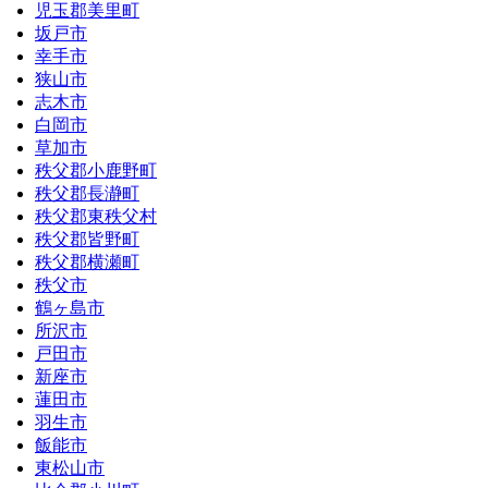
児玉郡美里町
坂戸市
幸手市
狭山市
志木市
白岡市
草加市
秩父郡小鹿野町
秩父郡長瀞町
秩父郡東秩父村
秩父郡皆野町
秩父郡横瀬町
秩父市
鶴ヶ島市
所沢市
戸田市
新座市
蓮田市
羽生市
飯能市
東松山市