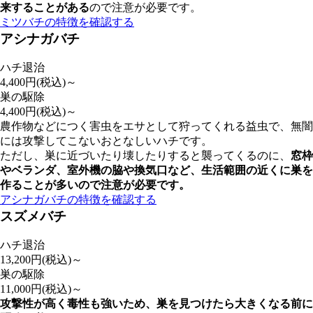
来することがある
ので注意が必要です。
ミツバチの特徴を確認する
アシナガバチ
ハチ退治
4,400
円(税込)～
巣の駆除
4,400
円(税込)～
農作物などにつく害虫をエサとして狩ってくれる益虫で、無闇
には攻撃してこないおとなしいハチです。
ただし、巣に近づいたり壊したりすると襲ってくるのに、
窓枠
やベランダ、室外機の脇や換気口など、
生活範囲の近くに巣を
作ることが多いので注意が必要
です。
アシナガバチの特徴を確認する
スズメバチ
ハチ退治
13,200
円(税込)～
巣の駆除
11,000
円(税込)～
攻撃性が高く毒性も強いため、巣を見つけたら大きくなる前に