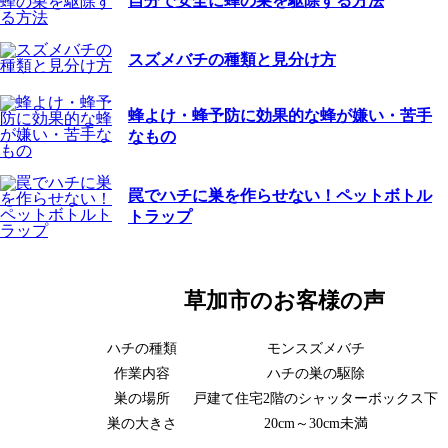
自分で安全に蜂の巣を駆除する方法
スズメバチの種類と見分け方
蜂よけ・蜂予防に効果的な蜂が嫌い・苦手
なもの
罠でハチに巣を作らせない！ペットボトル
トラップ
草加市の
お客様の声
ハチの種類
モンスズメバチ
作業内容
ハチの巣の駆除
巣の場所
戸建て住宅2階のシャッターボックス下
巣の大きさ
20cm～30cm未満