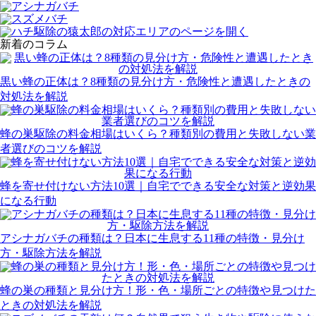
新着のコラム
黒い蜂の正体は？8種類の見分け方・危険性と遭遇したときの
対処法を解説
蜂の巣駆除の料金相場はいくら？種類別の費用と失敗しない業
者選びのコツを解説
蜂を寄せ付けない方法10選｜自宅でできる安全な対策と逆効果
になる行動
アシナガバチの種類は？日本に生息する11種の特徴・見分け
方・駆除方法を解説
蜂の巣の種類と見分け方！形・色・場所ごとの特徴や見つけた
ときの対処法を解説