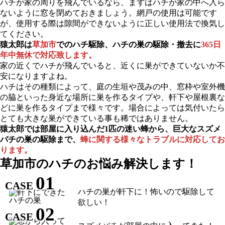
ハチが家の周りを飛んでいるなら、まずはハチが家の中へ入ら
ないように窓を閉めておきましょう。網戸の使用は可能です
が、使用する際は隙間ができないように正しい使用法で換気し
てください。
猿太郎は
草加市
でのハチ駆除、ハチの巣の駆除・撤去に
365日
年中無休で対応致します。
家の近くでハチが飛んでいると、近くに巣ができていないか不
安になりますよね。
ハチはその種類によって、庭の生垣や茂みの中、窓枠や室外機
の脇といった身近な場所に巣を作るタイプや、軒下や屋根裏な
どに巣を作るタイプまで様々です。場合によっては気付いたら
とても大きな巣ができている事も稀ではありません。
猿太郎では部屋に入り込んだ1匹の迷い蜂から、巨大なスズメ
バチの巣の駆除まで、
蜂に関する様々なトラブルに対応してお
ります。
草加市の
ハチのお悩み解決します！
01
CASE
ハチの巣が軒下に！怖いので駆除して
欲しい！
02
CASE