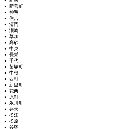
新栄
新善町
神明
住吉
清門
瀬崎
草加
高砂
中央
長栄
手代
苗塚町
中根
西町
新里町
花栗
原町
氷川町
弁天
松江
松原
谷塚