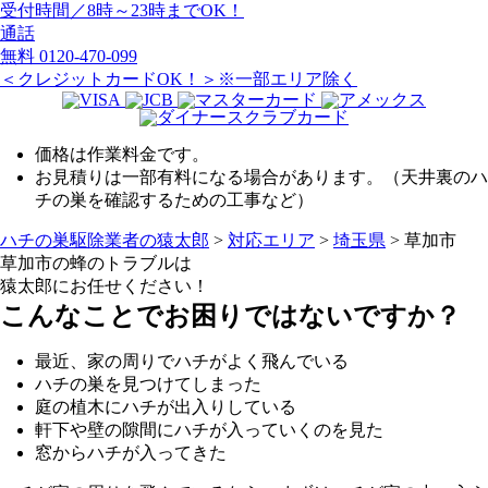
受付時間／8時～23時までOK！
通話
無料
0120-470-099
＜クレジットカードOK！＞※一部エリア除く
価格は作業料金です。
お見積りは一部有料になる場合があります。（天井裏のハ
チの巣を確認するための工事など）
ハチの巣駆除業者の猿太郎
>
対応エリア
>
埼玉県
>
草加市
草加市の
蜂のトラブルは
猿太郎にお任せください！
こんなことでお困りではないですか？
最近、家の周りでハチがよく飛んでいる
ハチの巣を見つけてしまった
庭の植木にハチが出入りしている
軒下や壁の隙間にハチが入っていくのを見た
窓からハチが入ってきた