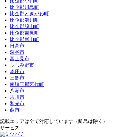
比企郡小川町
比企郡川島町
比企郡ときがわ町
比企郡滑川町
比企郡鳩山町
比企郡吉見町
比企郡嵐山町
日高市
深谷市
富士見市
ふじみ野市
本庄市
三郷市
南埼玉郡宮代町
八潮市
吉川市
和光市
蕨市
記載エリアは全て対応しています（離島は除く）
サービス