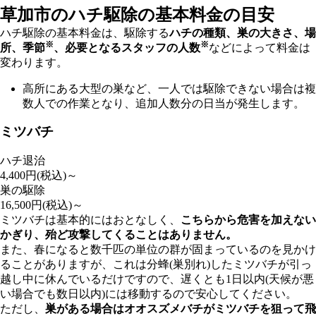
草加市の
ハチ駆除の基本料金の目安
ハチ駆除の基本料金は、駆除する
ハチの種類、巣の大きさ、場
※
※
所、季節
、必要となるスタッフの人数
などによって料金は
変わります。
高所にある大型の巣など、一人では駆除できない場合は複
数人での作業となり、追加人数分の日当が発生します。
ミツバチ
ハチ退治
4,400
円(税込)～
巣の駆除
16,500
円(税込)～
ミツバチは基本的にはおとなしく、
こちらから危害を加えない
かぎり、殆ど攻撃してくることはありません。
また、春になると数千匹の単位の群が固まっているのを見かけ
ることがありますが、これは分蜂(巣別れ)したミツバチが引っ
越し中に休んでいるだけですので、遅くとも1日以内(天候が悪
い場合でも数日以内)には移動するので安心してください。
ただし、
巣がある場合はオオスズメバチがミツバチを狙って飛