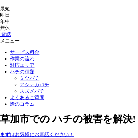
最短
即日
年中
無休
電話
メニュー
サービス料金
作業の流れ
対応エリア
ハチの種類
ミツバチ
アシナガバチ
スズメバチ
よくあるご質問
蜂のコラム
草加市
での
ハチ
の
被害
を
解決!
まずはお気軽にお電話ください！