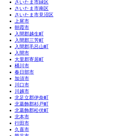
さいたま市緑区
さいたま市南区
さいたま市見沼区
上尾市
朝霞市
入間郡越生町
入間郡三芳町
入間郡毛呂山町
入間市
大里郡寄居町
桶川市
春日部市
加須市
川口市
川越市
北足立郡伊奈町
北葛飾郡杉戸町
北葛飾郡松伏町
北本市
行田市
久喜市
熊谷市