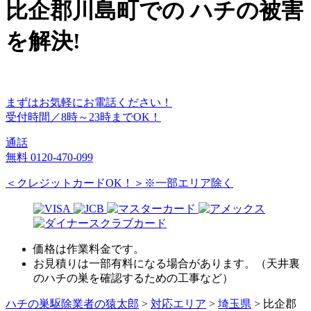
比企郡川島町
での
ハチ
の
被害
を
解決!
まずはお気軽にお電話ください！
受付時間／8時～23時までOK！
通話
無料
0120-470-099
＜クレジットカードOK！＞※一部エリア除く
価格は作業料金です。
お見積りは一部有料になる場合があります。（天井裏
のハチの巣を確認するための工事など）
ハチの巣駆除業者の猿太郎
>
対応エリア
>
埼玉県
>
比企郡