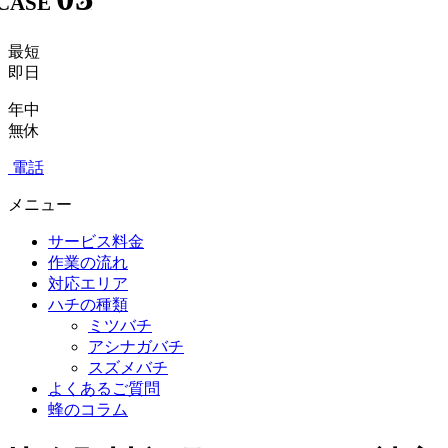
CASE
CASE
CASE
最短
即日
年中
無休
電話
メニュー
サービス料金
作業の流れ
対応エリア
ハチの種類
ミツバチ
アシナガバチ
スズメバチ
よくあるご質問
蜂のコラム