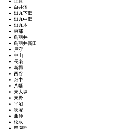
正直
白井沼
出丸下郷
出丸中郷
出丸本
東部
鳥羽井
鳥羽井新田
戸守
中山
長楽
新堀
西谷
畑中
八幡
東大塚
東野
平沼
吹塚
曲師
松永
南園部