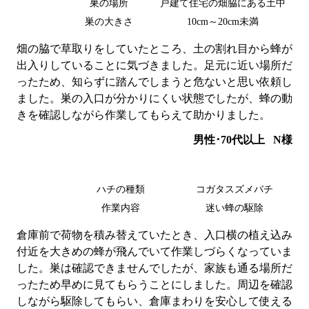
巣の場所
戸建て住宅の畑脇にある土中
巣の大きさ
10cm～20cm未満
畑の脇で草取りをしていたところ、土の割れ目から蜂が
出入りしていることに気づきました。足元に近い場所だ
ったため、知らずに踏んでしまうと危ないと思い依頼し
ました。巣の入口が分かりにくい状態でしたが、蜂の動
きを確認しながら作業してもらえて助かりました。
男性･70代以上
N様
ハチの種類
コガタスズメバチ
作業内容
迷い蜂の駆除
倉庫前で荷物を積み替えていたとき、入口横の植え込み
付近を大きめの蜂が飛んでいて作業しづらくなっていま
した。巣は確認できませんでしたが、家族も通る場所だ
ったため早めに見てもらうことにしました。周辺を確認
しながら駆除してもらい、倉庫まわりを安心して使える