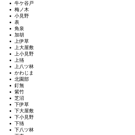
牛ケ谷戸
梅ノ木
小見野
表
角泉
加胡
上伊草
上大屋敷
上小見野
上狢
上八ツ林
かわじま
北園部
釘無
紫竹
芝沼
下伊草
下大屋敷
下小見野
下狢
下八ツ林