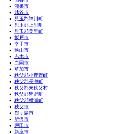
鴻巣市
越谷市
児玉郡神川町
児玉郡上里町
児玉郡美里町
坂戸市
幸手市
狭山市
志木市
白岡市
草加市
秩父郡小鹿野町
秩父郡長瀞町
秩父郡東秩父村
秩父郡皆野町
秩父郡横瀬町
秩父市
鶴ヶ島市
所沢市
戸田市
新座市