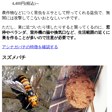
4,400
円(税込)～
農作物などにつく害虫をエサとして狩ってくれる益虫で、無
闇には攻撃してこないおとなしいハチです。
ただし、巣に近づいたり壊したりすると襲ってくるのに、
窓
枠やベランダ、室外機の脇や換気口など、
生活範囲の近くに
巣を作ることが多いので注意が必要
です。
アシナガバチの特徴を確認する
スズメバチ