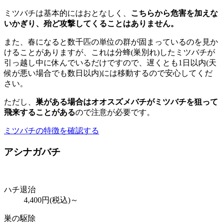
ミツバチは基本的にはおとなしく、
こちらから危害を加えな
いかぎり、殆ど攻撃してくることはありません。
また、春になると数千匹の単位の群が固まっているのを見か
けることがありますが、これは分蜂(巣別れ)したミツバチが
引っ越し中に休んでいるだけですので、遅くとも1日以内(天
候が悪い場合でも数日以内)には移動するので安心してくだ
さい。
ただし、
巣がある場合はオオスズメバチがミツバチを狙って
飛来することがある
ので注意が必要です。
ミツバチの特徴を確認する
アシナガバチ
ハチ退治
4,400
円(税込)～
巣の駆除