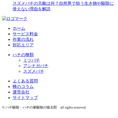
スズメバチの天敵は何？自然界で狙う生き物や駆除に
使えない理由を解説
ホーム
サービス料金
作業の流れ
対応エリア
ハチの種類
ミツバチ
アシナガバチ
スズメバチ
よくある質問
蜂のコラム
運営会社
サイトマップ
© ハチ駆除・ハチの巣駆除の猿太郎 all rights reserved.