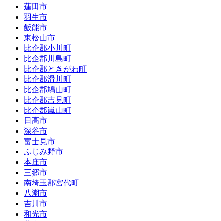
蓮田市
羽生市
飯能市
東松山市
比企郡小川町
比企郡川島町
比企郡ときがわ町
比企郡滑川町
比企郡鳩山町
比企郡吉見町
比企郡嵐山町
日高市
深谷市
富士見市
ふじみ野市
本庄市
三郷市
南埼玉郡宮代町
八潮市
吉川市
和光市