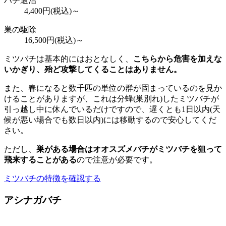
ハチ退治
4,400
円(税込)～
巣の駆除
16,500
円(税込)～
ミツバチは基本的にはおとなしく、
こちらから危害を加えな
いかぎり、殆ど攻撃してくることはありません。
また、春になると数千匹の単位の群が固まっているのを見か
けることがありますが、これは分蜂(巣別れ)したミツバチが
引っ越し中に休んでいるだけですので、遅くとも1日以内(天
候が悪い場合でも数日以内)には移動するので安心してくだ
さい。
ただし、
巣がある場合はオオスズメバチがミツバチを狙って
飛来することがある
ので注意が必要です。
ミツバチの特徴を確認する
アシナガバチ