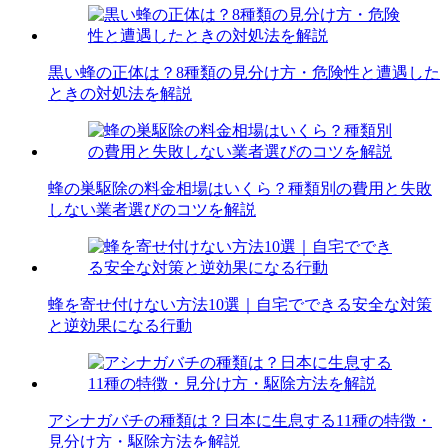
黒い蜂の正体は？8種類の見分け方・危険性と遭遇した
ときの対処法を解説
蜂の巣駆除の料金相場はいくら？種類別の費用と失敗
しない業者選びのコツを解説
蜂を寄せ付けない方法10選｜自宅でできる安全な対策
と逆効果になる行動
アシナガバチの種類は？日本に生息する11種の特徴・
見分け方・駆除方法を解説