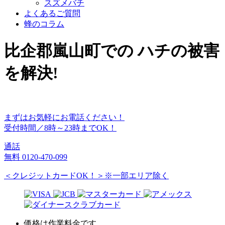
スズメバチ
よくあるご質問
蜂のコラム
比企郡嵐山町
での
ハチ
の
被害
を
解決!
まずはお気軽にお電話ください！
受付時間／8時～23時までOK！
通話
無料
0120-470-099
＜クレジットカードOK！＞※一部エリア除く
価格は作業料金です。