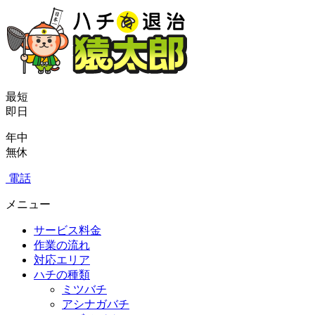
最短
即日
年中
無休
電話
メニュー
サービス料金
作業の流れ
対応エリア
ハチの種類
ミツバチ
アシナガバチ