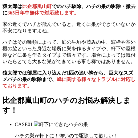
猿太郎は
比企郡嵐山町
でのハチ駆除、ハチの巣の駆除・撤去
に
365日年中無休で対応致します。
家の近くでハチが飛んでいると、近くに巣ができていないか
不安になりますよね。
ハチはその種類によって、庭の生垣や茂みの中、窓枠や室外
機の脇といった身近な場所に巣を作るタイプや、軒下や屋根
裏などに巣を作るタイプまで様々です。場合によっては気付
いたらとても大きな巣ができている事も稀ではありません。
猿太郎では部屋に入り込んだ1匹の迷い蜂から、巨大なスズ
メバチの巣の駆除まで、
蜂に関する様々なトラブルに対応し
ております。
比企郡嵐山町の
ハチのお悩み解決しま
す！
CASE
01
ハチの巣が軒下に！怖いので駆除して欲しい！