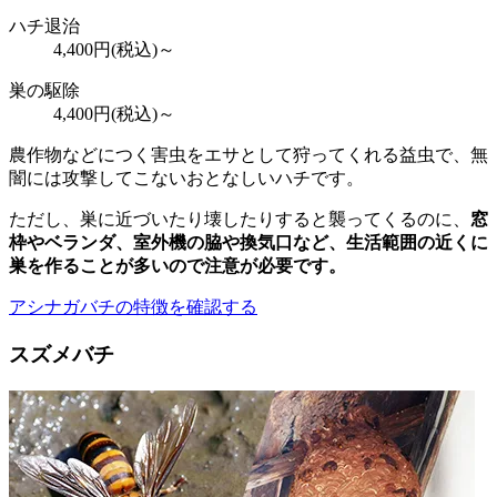
ハチ退治
4,400
円(税込)～
巣の駆除
4,400
円(税込)～
農作物などにつく害虫をエサとして狩ってくれる益虫で、無
闇には攻撃してこないおとなしいハチです。
ただし、巣に近づいたり壊したりすると襲ってくるのに、
窓
枠やベランダ、室外機の脇や換気口など、
生活範囲の近くに
巣を作ることが多いので注意が必要
です。
アシナガバチの特徴を確認する
スズメバチ