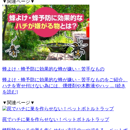
▼関連ページ▼
蜂よけ・蜂予防に効果的な蜂が嫌い・苦手なもの
蜂よけ・蜂予防に効果的な蜂が嫌い・苦手なものをご紹介。
ハチを寄せ付けない為には、燻煙剤や木酢液やハッ
... [続き
を読む]
▼関連ページ▼
罠でハチに巣を作らせない！ペットボトルトラップ