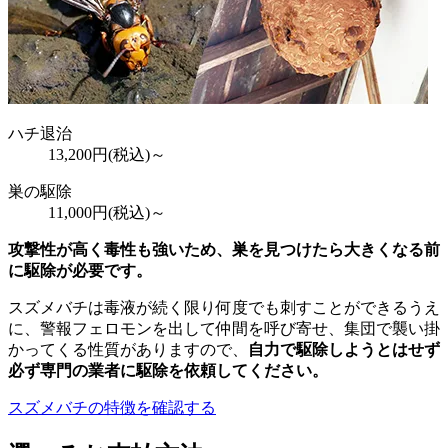
ハチ退治
13,200
円(税込)～
巣の駆除
11,000
円(税込)～
攻撃性が高く毒性も強いため、巣を見つけたら大きくなる前
に駆除が必要です。
スズメバチは毒液が続く限り何度でも刺すことができるうえ
に、警報フェロモンを出して仲間を呼び寄せ、集団で襲い掛
かってくる性質がありますので、
自力で駆除しようとはせず
必ず専門の業者に駆除を依頼してください。
スズメバチの特徴を確認する