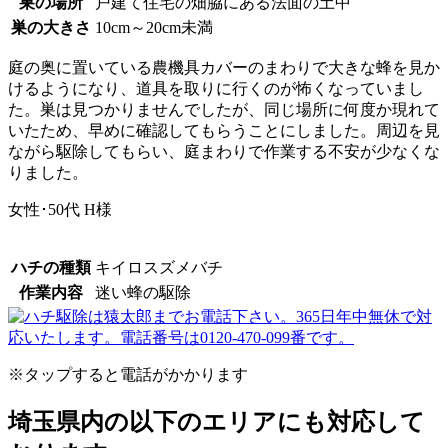
巣の場所
戸建て住宅の畑脇にある法面の土中
巣の大きさ
10cm～20cm未満
庭の奥に置いている農機具カバーのまわりで大きな蜂を見か
けるようになり、道具を取りに行くのが怖くなっていまし
た。巣は見つかりませんでしたが、同じ場所に何度か現れて
いたため、早めに確認してもらうことにしました。周辺を見
ながら駆除してもらい、庭まわりで作業する不安が少なくな
りました。
女性･50代
H様
ハチの種類
キイロスズメバチ
作業内容
迷い蜂の駆除
※タップすると電話がかかります
埼玉県内の以下のエリアにも対応して