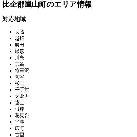
比企郡嵐山町の
エリア情報
対応地域
大蔵
越畑
勝田
鎌形
川島
志賀
将軍沢
菅谷
杉山
千手堂
太郎丸
遠山
根岸
花見台
平澤
広野
古里