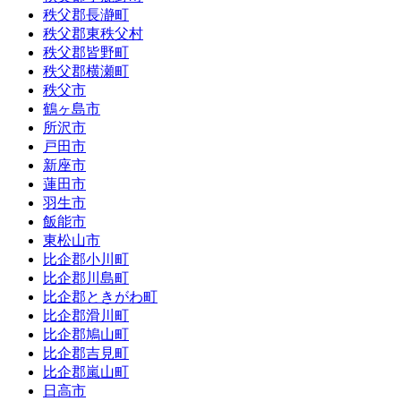
秩父郡長瀞町
秩父郡東秩父村
秩父郡皆野町
秩父郡横瀬町
秩父市
鶴ヶ島市
所沢市
戸田市
新座市
蓮田市
羽生市
飯能市
東松山市
比企郡小川町
比企郡川島町
比企郡ときがわ町
比企郡滑川町
比企郡鳩山町
比企郡吉見町
比企郡嵐山町
日高市