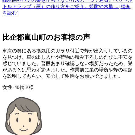
蜂駆除やハチの巣を作らせない方法の一つである、ペットボ
トルトラップ（罠）の作り方をご紹介。焼酎や木酢
... [続き
を読む]
比企郡嵐山町の
お客様の声
車庫の奥にある換気用のガラリ付近で蜂が出入りしているの
を見つけ、車の出し入れや荷物の積み下ろしのたびに不安を
感じていました。普段あまり確認しない場所だったため、巣
があるとは思わず驚きました。作業前に巣の場所や蜂の種類
を説明してもらい、安心して駆除をお願いできました。
女性･40代
K様