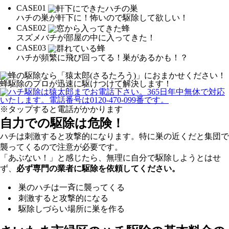
CASE
01
ハチの巣が軒下に！怖いので駆除して欲しい！
CASE
02
スズメバチが部屋の中に入ってきた！
CASE
03
ハチが頻繁に飛び回ってる！巣があるかも！？
※タップすると電話がかかります
自力での駆除は危険！
ハチは刺激すると攻撃的になります。特に巣の近くだと集団で
襲ってくるので注意が必要です。
「あぶない！」と感じたら、無理に自分で駆除しようとはせ
ず、
必ず専門の業者に駆除を依頼してください。
巣のハチは一斉に襲ってくる
刺激すると攻撃的になる
駆除しづらい場所に巣を作る