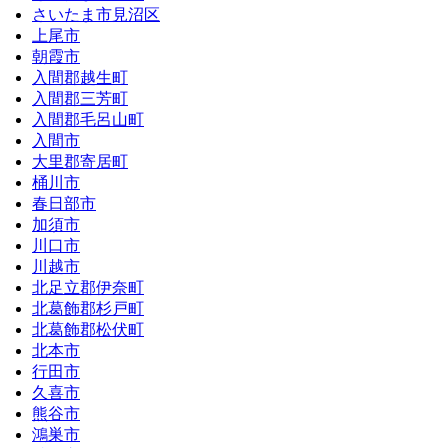
さいたま市見沼区
上尾市
朝霞市
入間郡越生町
入間郡三芳町
入間郡毛呂山町
入間市
大里郡寄居町
桶川市
春日部市
加須市
川口市
川越市
北足立郡伊奈町
北葛飾郡杉戸町
北葛飾郡松伏町
北本市
行田市
久喜市
熊谷市
鴻巣市