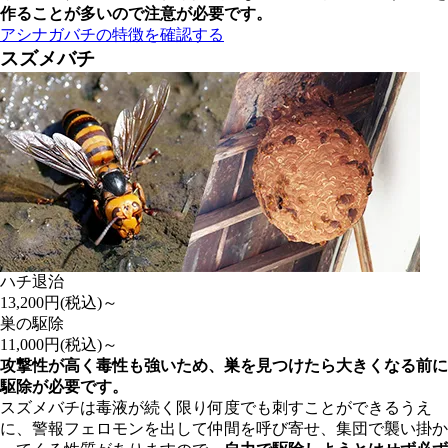
作ることが多いので注意が必要
です。
アシナガバチの特徴を確認する
スズメバチ
ハチ退治
13,200
円(税込)～
巣の駆除
11,000
円(税込)～
攻撃性が高く毒性も強いため、巣を見つけたら大きくなる前に
駆除が必要です。
スズメバチは毒液が続く限り何度でも刺すことができるうえ
に、警報フェロモンを出して仲間を呼び寄せ、集団で襲い掛か