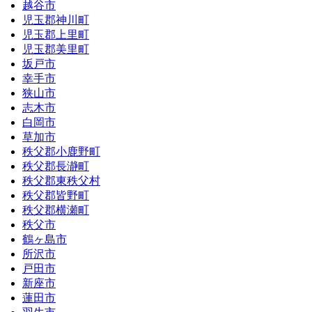
越谷市
児玉郡神川町
児玉郡上里町
児玉郡美里町
坂戸市
幸手市
狭山市
志木市
白岡市
草加市
秩父郡小鹿野町
秩父郡長瀞町
秩父郡東秩父村
秩父郡皆野町
秩父郡横瀬町
秩父市
鶴ヶ島市
所沢市
戸田市
新座市
蓮田市