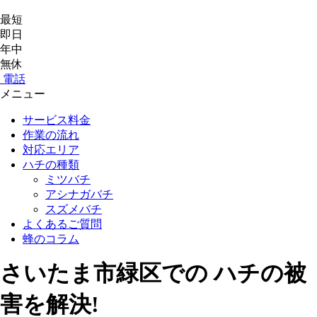
最短
即日
年中
無休
電話
メニュー
サービス料金
作業の流れ
対応エリア
ハチの種類
ミツバチ
アシナガバチ
スズメバチ
よくあるご質問
蜂のコラム
さいたま市緑区
での
ハチ
の
被
害
を
解決!