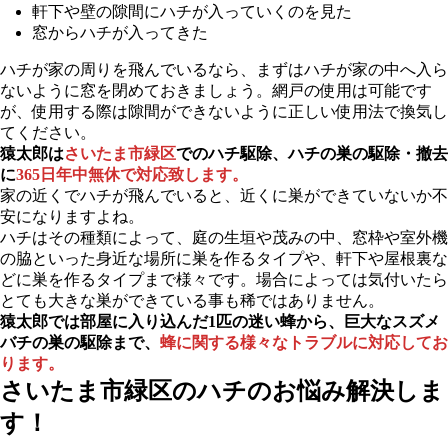
軒下や壁の隙間にハチが入っていくのを見た
窓からハチが入ってきた
ハチが家の周りを飛んでいるなら、まずはハチが家の中へ入ら
ないように窓を閉めておきましょう。網戸の使用は可能です
が、使用する際は隙間ができないように正しい使用法で換気し
てください。
猿太郎は
さいたま市緑区
でのハチ駆除、ハチの巣の駆除・撤去
に
365日年中無休で対応致します。
家の近くでハチが飛んでいると、近くに巣ができていないか不
安になりますよね。
ハチはその種類によって、庭の生垣や茂みの中、窓枠や室外機
の脇といった身近な場所に巣を作るタイプや、軒下や屋根裏な
どに巣を作るタイプまで様々です。場合によっては気付いたら
とても大きな巣ができている事も稀ではありません。
猿太郎では部屋に入り込んだ1匹の迷い蜂から、巨大なスズメ
バチの巣の駆除まで、
蜂に関する様々なトラブルに対応してお
ります。
さいたま市緑区の
ハチのお悩み解決しま
す！