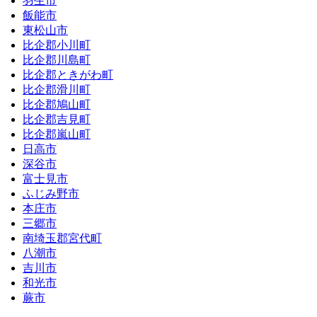
羽生市
飯能市
東松山市
比企郡小川町
比企郡川島町
比企郡ときがわ町
比企郡滑川町
比企郡鳩山町
比企郡吉見町
比企郡嵐山町
日高市
深谷市
富士見市
ふじみ野市
本庄市
三郷市
南埼玉郡宮代町
八潮市
吉川市
和光市
蕨市