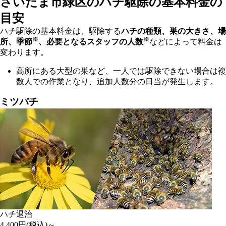
さいたま市緑区の
ハチ駆除の基本料金の
目安
ハチ駆除の基本料金は、駆除する
ハチの種類、巣の大きさ、場
※
※
所、季節
、必要となるスタッフの人数
などによって料金は
変わります。
高所にある大型の巣など、一人では駆除できない場合は複
数人での作業となり、追加人数分の日当が発生します。
ミツバチ
ハチ退治
4,400
円(税込)～