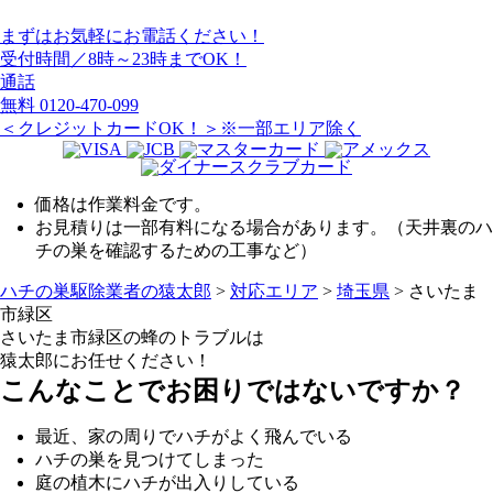
まずはお気軽にお電話ください！
受付時間／8時～23時までOK！
通話
無料
0120-470-099
＜クレジットカードOK！＞※一部エリア除く
価格は作業料金です。
お見積りは一部有料になる場合があります。（天井裏のハ
チの巣を確認するための工事など）
ハチの巣駆除業者の猿太郎
>
対応エリア
>
埼玉県
>
さいたま
市緑区
さいたま市緑区の
蜂のトラブルは
猿太郎にお任せください！
こんなことでお困りではないですか？
最近、家の周りでハチがよく飛んでいる
ハチの巣を見つけてしまった
庭の植木にハチが出入りしている