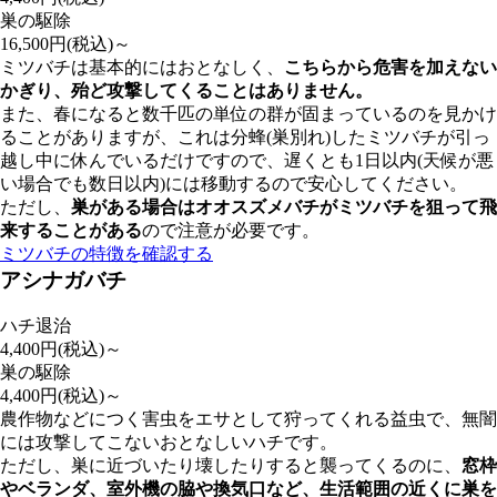
巣の駆除
16,500
円(税込)～
ミツバチは基本的にはおとなしく、
こちらから危害を加えない
かぎり、殆ど攻撃してくることはありません。
また、春になると数千匹の単位の群が固まっているのを見かけ
ることがありますが、これは分蜂(巣別れ)したミツバチが引っ
越し中に休んでいるだけですので、遅くとも1日以内(天候が悪
い場合でも数日以内)には移動するので安心してください。
ただし、
巣がある場合はオオスズメバチがミツバチを狙って飛
来することがある
ので注意が必要です。
ミツバチの特徴を確認する
アシナガバチ
ハチ退治
4,400
円(税込)～
巣の駆除
4,400
円(税込)～
農作物などにつく害虫をエサとして狩ってくれる益虫で、無闇
には攻撃してこないおとなしいハチです。
ただし、巣に近づいたり壊したりすると襲ってくるのに、
窓枠
やベランダ、室外機の脇や換気口など、
生活範囲の近くに巣を