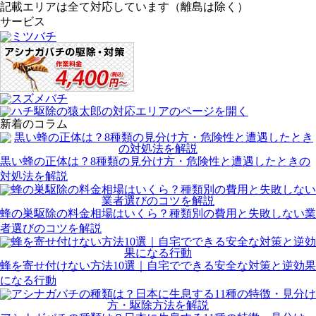
記載エリアは全て対応しています（離島は除く）
サービス
新着のコラム
黒い蜂の正体は？8種類の見分け方・危険性と遭遇したときの
対処法を解説
蜂の巣駆除の料金相場はいくら？種類別の費用と失敗しない業
者選びのコツを解説
蜂を寄せ付けない方法10選｜自宅でできる安全な対策と逆効果
になる行動