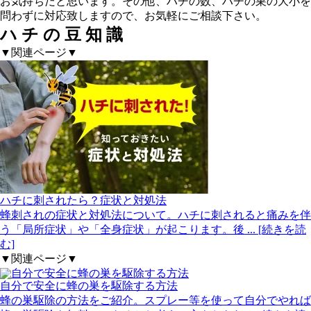
お気持ちだと思います。その他、ハチの数、ハチの巣の大小を
問わずに対応致しますので、お気軽にご相談下さい。
ハ
チ
の
豆
知
識
▼関連ページ▼
ハチに刺されたら？症状と対処法
蜂刺されの症状と対処法について。ハチに刺されると痛みを伴
う「局所症状」や「全身症状」が起こります。後
... [続きを読
む]
▼関連ページ▼
自分で安全に蜂の巣を駆除する方法
蜂の巣駆除の方法をご紹介。スプレー等を使って自分でやれば