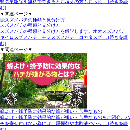
蜂の巣駆除を無料でできるとお考えの方もおられ
... [続きを読
む]
▼関連ページ▼
スズメバチの種類と見分け方
スズメバチの種類と見分け方を解説します。オオスズメバチ、
キイロスズメバチ、モンスズメバチ、コガタスズ
... [続きを読
む]
▼関連ページ▼
蜂よけ・蜂予防に効果的な蜂が嫌い・苦手なもの
蜂よけ・蜂予防に効果的な蜂が嫌い・苦手なものをご紹介。ハ
チを寄せ付けない為には、燻煙剤や木酢液やハッ
... [続きを読
む]