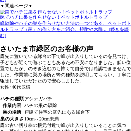
▼関連ページ▼
罠でハチに巣を作らせない！ペットボトルトラップ
蜂駆除やハチの巣を作らせない方法の一つである、ペットボト
ルトラップ（罠）の作り方をご紹介。焼酎や木酢
... [続きを読
む]
さいたま市緑区の
お客様の声
庭先に置いている縁台の下で蜂が出入りしているのを見つけ、
子どもが近くで遊ぶこともあるため不安になりました。低い位
置でしたが、のぞき込むのも怖くて自分では確認できませんで
した。作業前に巣の場所と蜂の種類を説明してもらい、丁寧に
駆除していただけたので安心しました。
女性･40代
K様
ハチの種類
アシナガバチ
作業内容
ハチの巣の駆除
巣の場所
戸建て住宅の庭先にある縁台下
巣の大きさ
10cm～20cm未満
庭の古い切り株の根元付近で蜂が出入りしていることに気づ