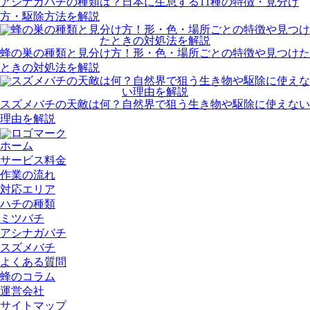
アシナガバチの種類は？日本に生息する11種の特徴・見分け
方・駆除方法を解説
蜂の巣の種類と見分け方！形・色・場所ごとの特徴や見つけた
ときの対処法を解説
スズメバチの天敵は何？自然界で狙う生き物や駆除に使えない
理由を解説
ホーム
サービス料金
作業の流れ
対応エリア
ハチの種類
ミツバチ
アシナガバチ
スズメバチ
よくある質問
蜂のコラム
運営会社
サイトマップ