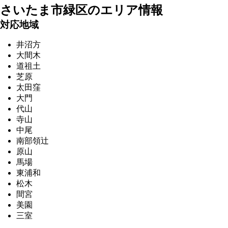
さいたま市緑区の
エリア情報
対応地域
井沼方
大間木
道祖土
芝原
太田窪
大門
代山
寺山
中尾
南部領辻
原山
馬場
東浦和
松木
間宮
美園
三室