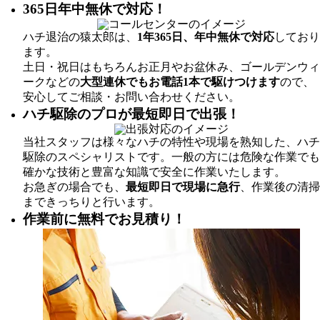
365日年中無休で対応！
ハチ退治の猿太郎は、
1年365日、年中無休で対応
しており
ます。
土日・祝日はもちろんお正月やお盆休み、ゴールデンウィ
ークなどの
大型連休でもお電話1本で駆けつけます
ので、
安心してご相談・お問い合わせください。
ハチ駆除のプロが最短即日で出張！
当社スタッフは様々なハチの特性や現場を熟知した、ハチ
駆除のスペシャリストです。一般の方には危険な作業でも
確かな技術と豊富な知識で安全に作業いたします。
お急ぎの場合でも、
最短即日で現場に急行
、作業後の清掃
まできっちりと行います。
作業前に無料でお見積り！