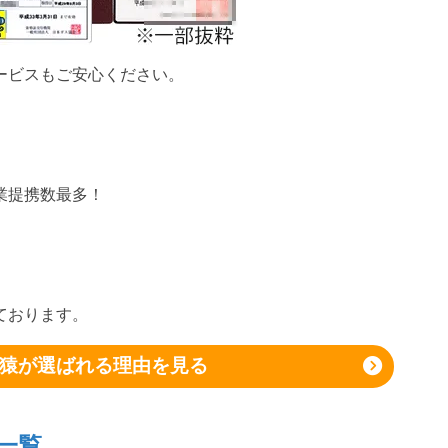
ービスもご安心ください。
業提携数最多！
ております。
猿が選ばれる理由を見る
一覧