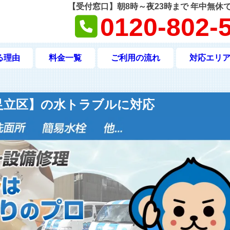
【受付窓口】朝8時～夜23時まで 年中無休
0120-802-
る理由
料金一覧
ご利用の流れ
対応エリ
足立区】の
水トラブルに対応
水猿にお任せください！