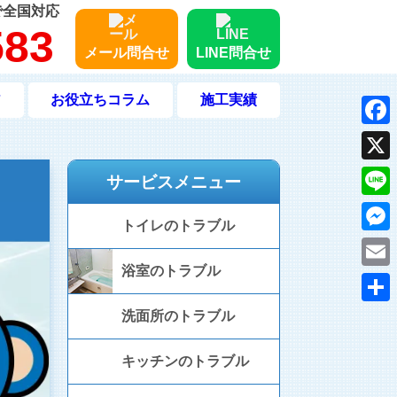
で全国対応
583
メール問合せ
LINE問合せ
ア
お役立ちコラム
施工実績
Face
X
サービスメニュー
Line
トイレのトラブル
Mess
浴室のトラブル
Emai
共
洗面所のトラブル
有
キッチンのトラブル