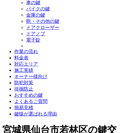
車の鍵
バイクの鍵
金庫の鍵
鞄・その他の鍵
ドアクローザー
ドアノブ
電子錠
作業の流れ
料金表
対応エリア
施工実績
オーナー様向け
防犯対策
徘徊防止
おすすめの鍵
よくあるご質問
簡易見積
鍵猿が選ばれる理由
宮城県仙台市若林区の鍵交