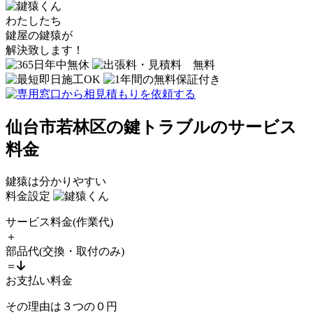
わたしたち
鍵屋の鍵猿
が
解決致します！
仙台市若林区の鍵トラブルのサービス
料金
鍵猿は分かりやすい
料金設定
サービス料金
(作業代)
＋
部品代
(交換・取付のみ)
＝
お支払い料金
その理由は
３
つの
０
円