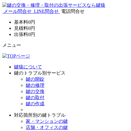
メール問合せ
LINE問合せ
電話問合せ
基本料
0
円
見積料
0
円
出張料
0
円
メニュー
鍵猿について
鍵のトラブル別サービス
鍵の開錠
鍵の修理
鍵の交換
鍵の取付
鍵の作成
対応箇所別の鍵トラブル
家・マンションの鍵
店舗・オフィスの鍵