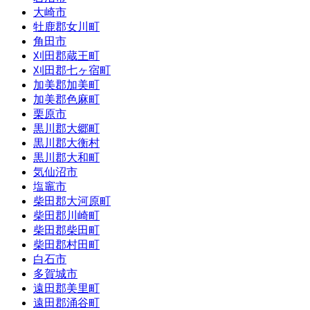
大崎市
牡鹿郡女川町
角田市
刈田郡蔵王町
刈田郡七ヶ宿町
加美郡加美町
加美郡色麻町
栗原市
黒川郡大郷町
黒川郡大衡村
黒川郡大和町
気仙沼市
塩竈市
柴田郡大河原町
柴田郡川崎町
柴田郡柴田町
柴田郡村田町
白石市
多賀城市
遠田郡美里町
遠田郡涌谷町