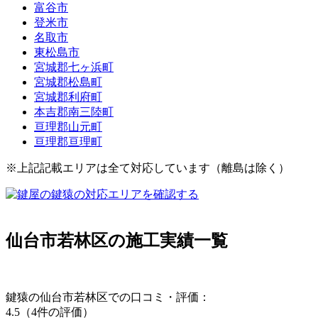
富谷市
登米市
名取市
東松島市
宮城郡七ヶ浜町
宮城郡松島町
宮城郡利府町
本吉郡南三陸町
亘理郡山元町
亘理郡亘理町
※上記記載エリアは全て対応しています（離島は除く）
仙台市若林区の
施工実績一覧
鍵猿の仙台市若林区での口コミ・評価：
4.5（4件の評価）