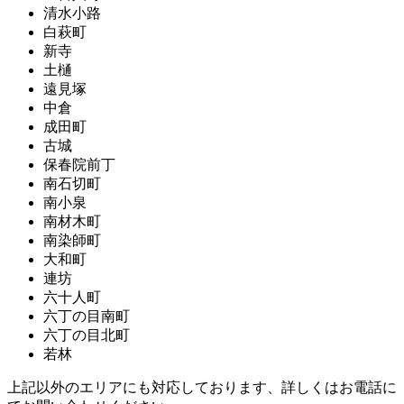
清水小路
白萩町
新寺
土樋
遠見塚
中倉
成田町
古城
保春院前丁
南石切町
南小泉
南材木町
南染師町
大和町
連坊
六十人町
六丁の目南町
六丁の目北町
若林
上記以外のエリアにも対応しております、詳しくはお電話に