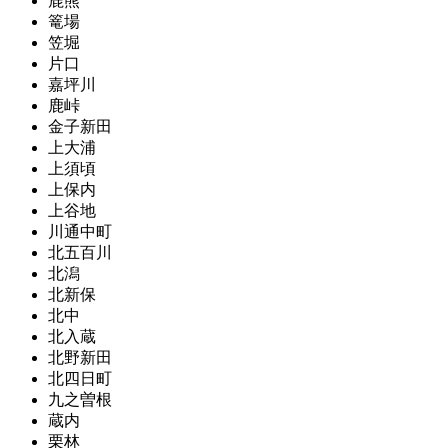
鹿熊
篭場
笠堀
片口
嘉坪川
鹿峠
金子新田
上大浦
上須頃
上保内
上谷地
川通中町
北五百川
北潟
北新保
北中
北入蔵
北野新田
北四日町
九之曽根
蔵内
栗林