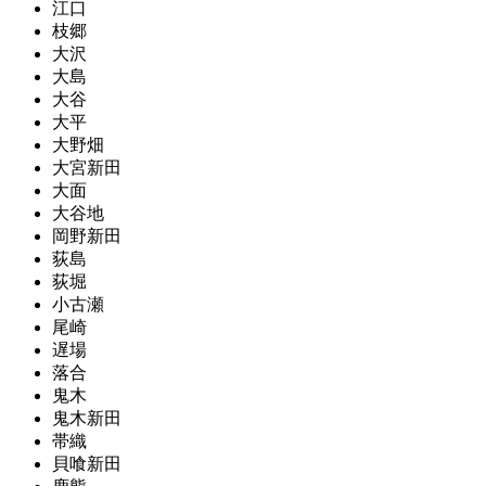
江口
枝郷
大沢
大島
大谷
大平
大野畑
大宮新田
大面
大谷地
岡野新田
荻島
荻堀
小古瀬
尾崎
遅場
落合
鬼木
鬼木新田
帯織
貝喰新田