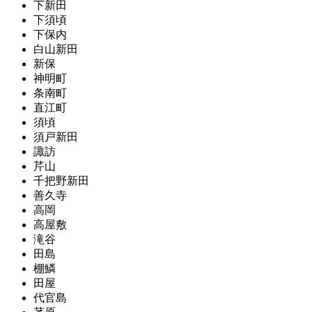
下新田
下須頃
下保内
白山新田
新保
神明町
条南町
直江町
須頃
須戸新田
諏訪
芹山
千把野新田
善久寺
高岡
高屋敷
滝谷
田島
棚鱗
田屋
代官島