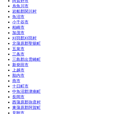
阿賀野市
糸魚川市
岩船郡関川村
魚沼市
小千谷市
柏崎市
加茂市
刈羽郡刈羽村
北蒲原郡聖籠町
五泉市
三条市
三島郡出雲崎町
新発田市
上越市
胎内市
燕市
十日町市
中魚沼郡津南町
長岡市
西蒲原郡弥彦村
東蒲原郡阿賀町
見附市