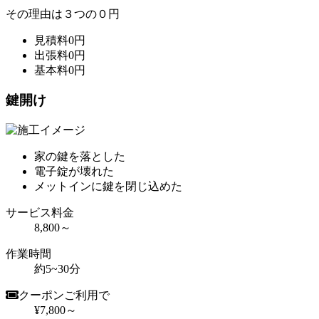
その理由は
３
つの
０
円
見積料
0
円
出張料
0
円
基本料
0
円
鍵開け
家の鍵を落とした
電子錠が壊れた
メットインに鍵を閉じ込めた
サービス料金
8,800～
作業時間
約5~30分
クーポンご利用で
¥7,800～