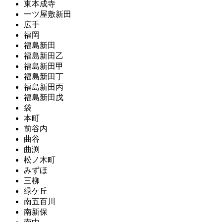
東本成寺
一ツ屋敷新田
広手
福岡
福島新田
福島新田乙
福島新田甲
福島新田丁
福島新田丙
福島新田戊
袋
本町
前谷内
曲谷
曲渕
松ノ木町
みずほ
三柳
緑ケ丘
南五百川
南新保