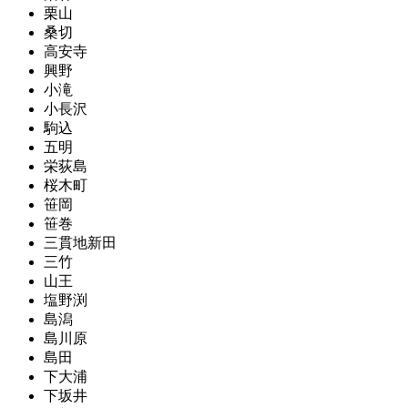
栗山
桑切
高安寺
興野
小滝
小長沢
駒込
五明
栄荻島
桜木町
笹岡
笹巻
三貫地新田
三竹
山王
塩野渕
島潟
島川原
島田
下大浦
下坂井