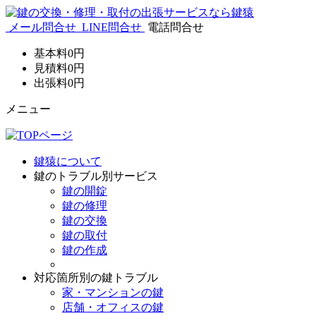
メール問合せ
LINE問合せ
電話問合せ
基本料
0
円
見積料
0
円
出張料
0
円
メニュー
鍵猿について
鍵のトラブル別サービス
鍵の開錠
鍵の修理
鍵の交換
鍵の取付
鍵の作成
対応箇所別の鍵トラブル
家・マンションの鍵
店舗・オフィスの鍵