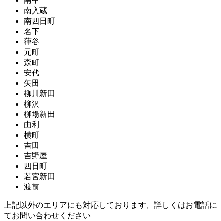
南中
南入蔵
南四日町
名下
葎谷
元町
森町
安代
矢田
柳川新田
柳沢
柳場新田
由利
横町
吉田
吉野屋
四日町
若宮新田
渡前
上記以外のエリアにも対応しております、詳しくはお電話に
てお問い合わせください