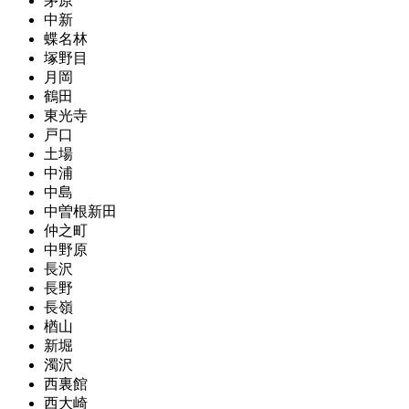
茅原
中新
蝶名林
塚野目
月岡
鶴田
東光寺
戸口
土場
中浦
中島
中曽根新田
仲之町
中野原
長沢
長野
長嶺
楢山
新堀
濁沢
西裏館
西大崎