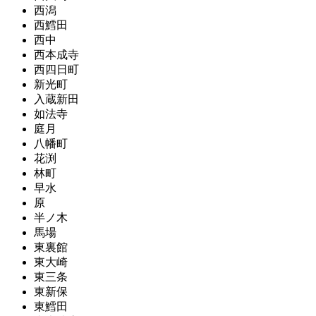
西潟
西鱈田
西中
西本成寺
西四日町
新光町
入蔵新田
如法寺
庭月
八幡町
花渕
林町
早水
原
半ノ木
馬場
東裏館
東大崎
東三条
東新保
東鱈田