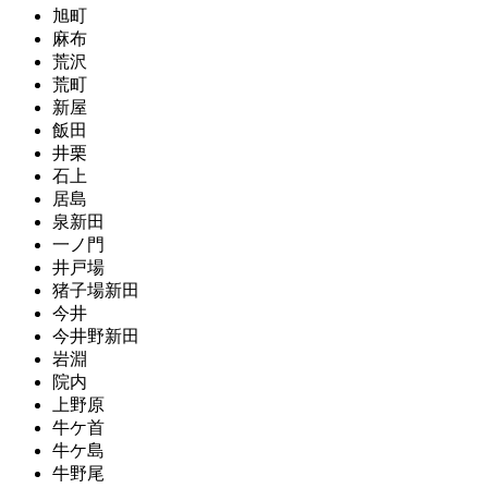
旭町
麻布
荒沢
荒町
新屋
飯田
井栗
石上
居島
泉新田
一ノ門
井戸場
猪子場新田
今井
今井野新田
岩淵
院内
上野原
牛ケ首
牛ケ島
牛野尾