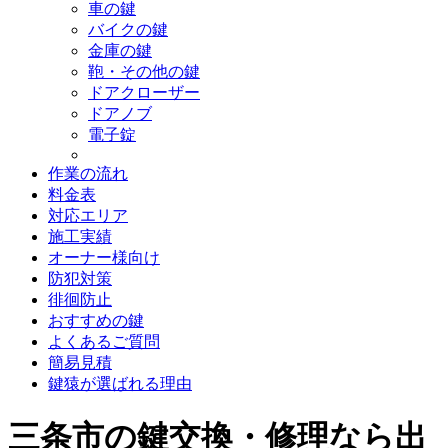
車の鍵
バイクの鍵
金庫の鍵
鞄・その他の鍵
ドアクローザー
ドアノブ
電子錠
作業の流れ
料金表
対応エリア
施工実績
オーナー様向け
防犯対策
徘徊防止
おすすめの鍵
よくあるご質問
簡易見積
鍵猿が選ばれる理由
三条市の鍵交換・修理なら出