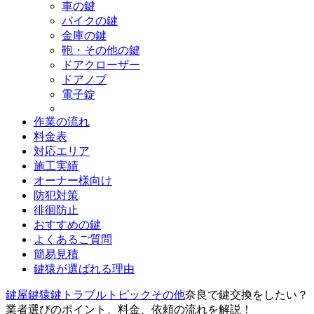
車の鍵
バイクの鍵
金庫の鍵
鞄・その他の鍵
ドアクローザー
ドアノブ
電子錠
作業の流れ
料金表
対応エリア
施工実績
オーナー様向け
防犯対策
徘徊防止
おすすめの鍵
よくあるご質問
簡易見積
鍵猿が選ばれる理由
鍵屋鍵猿
鍵トラブルトピック
その他
奈良で鍵交換をしたい？
業者選びのポイント、料金、依頼の流れを解説！