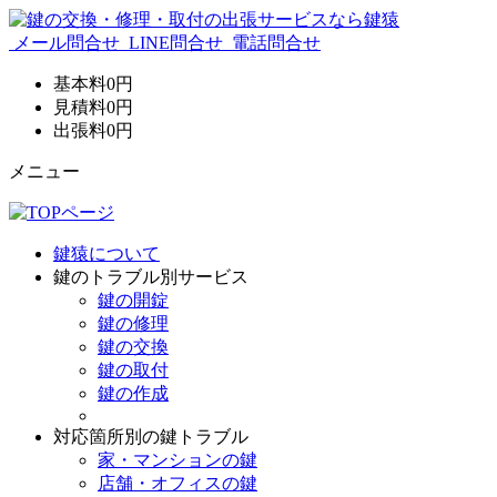
メール問合せ
LINE問合せ
電話問合せ
基本料
0
円
見積料
0
円
出張料
0
円
メニュー
鍵猿について
鍵のトラブル別サービス
鍵の開錠
鍵の修理
鍵の交換
鍵の取付
鍵の作成
対応箇所別の鍵トラブル
家・マンションの鍵
店舗・オフィスの鍵