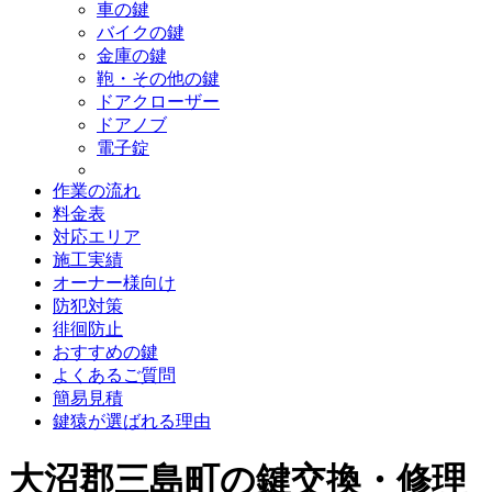
車の鍵
バイクの鍵
金庫の鍵
鞄・その他の鍵
ドアクローザー
ドアノブ
電子錠
作業の流れ
料金表
対応エリア
施工実績
オーナー様向け
防犯対策
徘徊防止
おすすめの鍵
よくあるご質問
簡易見積
鍵猿が選ばれる理由
大沼郡三島町の鍵交換・修理