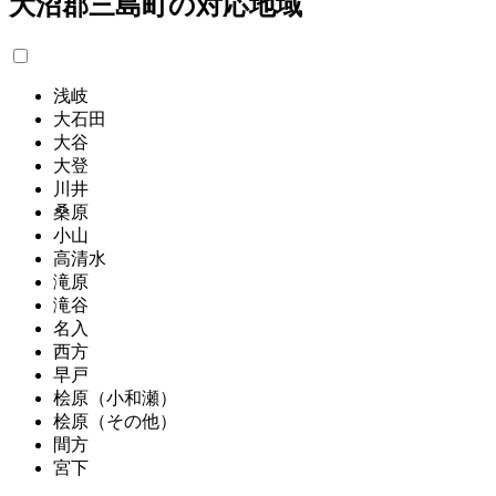
大沼郡三島町の対応地域
浅岐
大石田
大谷
大登
川井
桑原
小山
高清水
滝原
滝谷
名入
西方
早戸
桧原（小和瀬）
桧原（その他）
間方
宮下