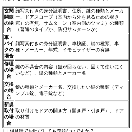
玄関
顔写真付きの身分証明書、住所、鍵の種類とメーカ
開錠
ー、ドアスコープ（室内から外を見るための覗き
の場
窓）の有無、サムターン（室内側のツマミ）の種類
合
（普通のタイプか、防犯サムターンか）
車・
バイ
顔写真付きの身分証明書、車検証、鍵の種類、車
クの
種・メーカー、年式、イモビライザーの有無
場合
修理
鍵の不具合の内容（鍵が回らない、固くて使いにく
の場
いなど）、鍵の種類とメーカー名
合
交換
鍵の種類とメーカー名、交換したい鍵の種類（ディ
の場
ンプル錠、電子錠など）
合
新規
取付
取り付けるドアの開き方（開き戸・引き戸）、ドア
の場
の材質
合
相見積でお呼びしても問題ないですか？