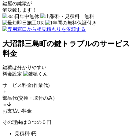
鍵屋の鍵猿
が
解決致します！
大沼郡三島町の鍵トラブルのサービス
料金
鍵猿は分かりやすい
料金設定
サービス料金
(作業代)
＋
部品代
(交換・取付のみ)
＝
お支払い料金
その理由は
３
つの
０
円
見積料
0
円