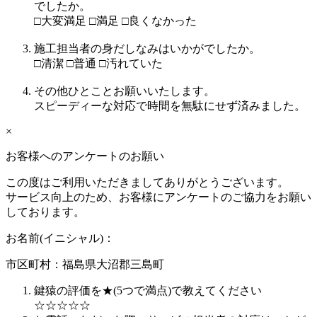
でしたか。
□
大変満足
□
満足
□
良くなかった
施工担当者の身だしなみはいかがでしたか。
□
清潔
□
普通
□
汚れていた
その他ひとことお願いいたします。
スピーディーな対応で時間を無駄にせず済みました。
×
お客様へのアンケートのお願い
この度はご利用いただきましてありがとうございます。
サービス向上のため、お客様にアンケートのご協力をお願い
しております。
お名前(イニシャル)：
市区町村：
福島県大沼郡三島町
鍵猿の評価を★(5つで満点)で教えてください
☆
☆
☆
☆
☆