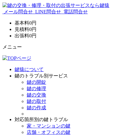
メール問合せ
LINE問合せ
電話問合せ
基本料
0
円
見積料
0
円
出張料
0
円
メニュー
鍵猿について
鍵のトラブル別サービス
鍵の開錠
鍵の修理
鍵の交換
鍵の取付
鍵の作成
対応箇所別の鍵トラブル
家・マンションの鍵
店舗・オフィスの鍵