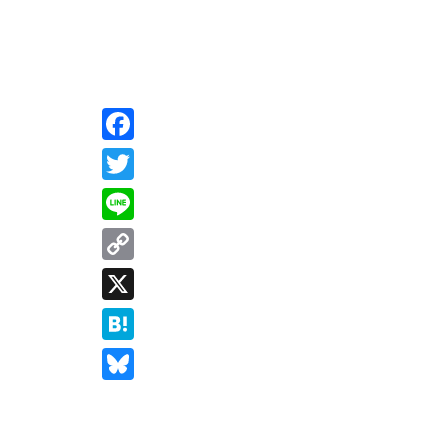
Facebook
Twitter
Line
Copy
Link
X
Hatena
Bluesky