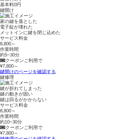
基本料
0
円
鍵開け
家の鍵を落とした
電子錠が壊れた
メットインに鍵を閉じ込めた
サービス料金
8,800～
作業時間
約5~30分
クーポンご利用で
¥7,800～
鍵開けのページを確認する
鍵修理
鍵が折れてしまった
鍵の動きが固い
鍵は回るがかからない
サービス料金
8,800～
作業時間
約10~30分
クーポンご利用で
¥7,800～
鍵修理のページを確認する