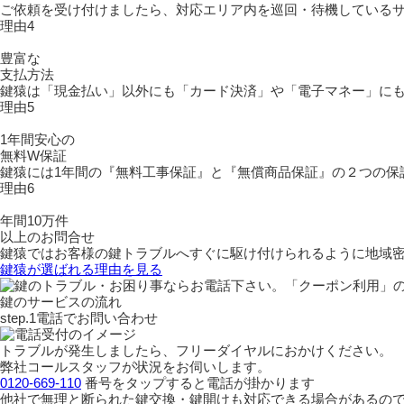
ご依頼を受け付けましたら、対応エリア内を巡回・待機している
理由4
豊富な
支払方法
鍵猿は「現金払い」以外にも「カード決済」や「電子マネー」に
理由5
1年間安心の
無料W保証
鍵猿には1年間の『無料工事保証』と『無償商品保証』の２つの保
理由6
年間10万件
以上のお問合せ
鍵猿ではお客様の鍵トラブルへすぐに駆け付けられるように地域
鍵猿が選ばれる理由を見る
鍵のサービスの流れ
step.1
電話でお問い合わせ
トラブルが発生しましたら、フリーダイヤルにおかけください。
弊社コールスタッフが状況をお伺いします。
0120-669-110
番号をタップすると電話が掛かります
他社で無理と断られた鍵交換・鍵開けも対応できる場合があるの