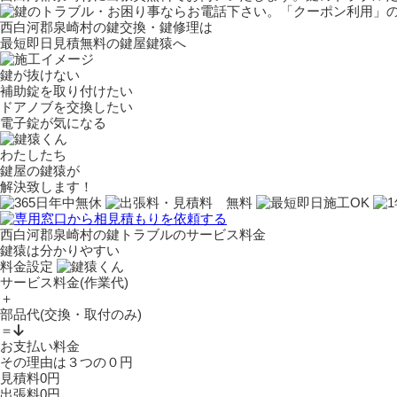
西白河郡泉崎村の鍵交換・鍵修理は
最短即日見積無料の鍵屋鍵猿へ
鍵が抜けない
補助錠を取り付けたい
ドアノブを交換したい
電子錠が気になる
わたしたち
鍵屋の鍵猿
が
解決致します！
西白河郡泉崎村の鍵トラブルのサービス料金
鍵猿は分かりやすい
料金設定
サービス料金
(作業代)
＋
部品代
(交換・取付のみ)
＝
お支払い料金
その理由は
３
つの
０
円
見積料
0
円
出張料
0
円