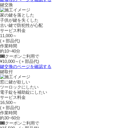
鍵交換
家の鍵を落とした
子供が鍵を失くした
古い鍵で防犯性が心配
サービス料金
11,000～
(＋部品代)
作業時間
約10~40分
クーポンご利用で
¥10,000～
(＋部品代)
鍵交換のページを確認する
鍵取付
窓に鍵が欲しい
ツーロックにしたい
電子錠を補助錠にしたい
サービス料金
16,500～
(＋部品代)
作業時間
約30~60分
クーポンご利用で