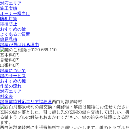
対応エリア
施工実績
オーナー様向け
防犯対策
徘徊防止
おすすめの鍵
よくあるご質問
簡易見積
鍵猿が選ばれる理由
基本料
0
円
見積料
0
円
出張料
0
円
鍵猿について
鍵のサービス
おすすめの鍵
作業の流れ
対応エリア
料金表
鍵屋鍵猿
対応エリア
福島県
西白河郡泉崎村
玄関の鍵を落とした、引っ越し先の玄関の鍵を交換してほしい、
る鍵トラブルの解決もおまかせください。鍵の紛失や故障による
ます。
西白河郡泉崎村に出張費無料でお伺いいたします。鍵のトラブル