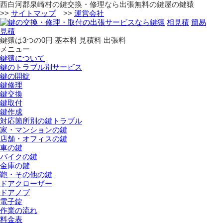
西白河郡泉崎村の鍵交換・修理なら出張無料の鍵屋の鍵猿
>>
サイトマップ
>>
運営会社
相見積
簡易
見積
鍵猿は3つの
0
円
基本料
見積料
出張料
メニュー
鍵猿について
鍵のトラブル別サービス
鍵の開錠
鍵修理
鍵交換
鍵取付
鍵作成
対応箇所別の鍵トラブル
家・マンションの鍵
店舗・オフィスの鍵
車の鍵
バイクの鍵
金庫の鍵
鞄・その他の鍵
ドアクローザー
ドアノブ
電子錠
作業の流れ
料金表