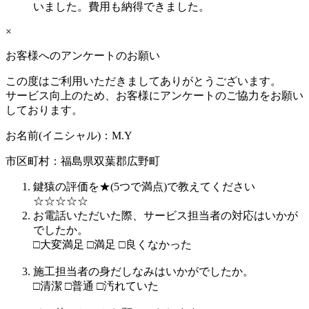
いました。費用も納得できました。
×
お客様へのアンケートのお願い
この度はご利用いただきましてありがとうございます。
サービス向上のため、お客様にアンケートのご協力をお願い
しております。
お名前(イニシャル)：
M.Y
市区町村：
福島県双葉郡広野町
鍵猿の評価を★(5つで満点)で教えてください
☆
☆
☆
☆
☆
お電話いただいた際、サービス担当者の対応はいかが
でしたか。
□
大変満足
□
満足
□
良くなかった
施工担当者の身だしなみはいかがでしたか。
□
清潔
□
普通
□
汚れていた