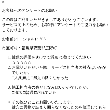
×
お客様へのアンケートのお願い
この度はご利用いただきましてありがとうございます。
サービス向上のため、お客様にアンケートのご協力をお願い
しております。
お名前(イニシャル)：
Y.A
市区町村：
福島県双葉郡広野町
鍵猿の評価を★(5つで満点)で教えてください
☆
☆
☆
☆
☆
お電話いただいた際、サービス担当者の対応はいかが
でしたか。
□
大変満足
□
満足
□
良くなかった
施工担当者の身だしなみはいかがでしたか。
□
清潔
□
普通
□
汚れていた
その他ひとことお願いいたします。
鍵穴に異物が詰まり回らなくなったのを修理してもら