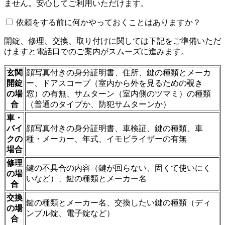
ません。安心してご利用いただけます。
依頼をする前に何かやっておくことはありますか？
開錠、修理、交換、取り付けに関しては下記をご準備いただ
けますと電話口でのご案内がスムーズに進みます。
玄関
顔写真付きの身分証明書、住所、鍵の種類とメーカ
開錠
ー、ドアスコープ（室内から外を見るための覗き
の場
窓）の有無、サムターン（室内側のツマミ）の種類
合
（普通のタイプか、防犯サムターンか）
車・
バイ
顔写真付きの身分証明書、車検証、鍵の種類、車
クの
種・メーカー、年式、イモビライザーの有無
場合
修理
鍵の不具合の内容（鍵が回らない、固くて使いにく
の場
いなど）、鍵の種類とメーカー名
合
交換
鍵の種類とメーカー名、交換したい鍵の種類（ディ
の場
ンプル錠、電子錠など）
合