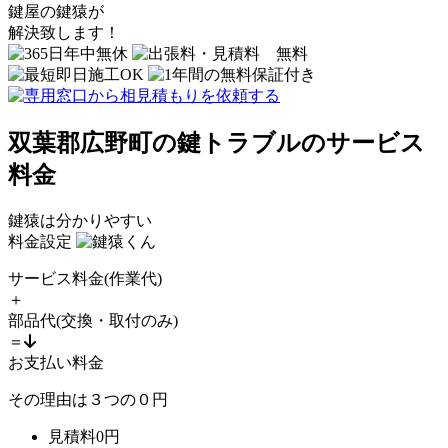
鍵屋の鍵猿
が
解決致します！
双葉郡広野町の鍵トラブルのサービス
料金
鍵猿は分かりやすい
料金設定
サービス料金
(作業代)
＋
部品代
(交換・取付のみ)
＝
お支払い料金
その理由は
３
つの
０
円
見積料
0
円