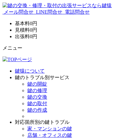
メール問合せ
LINE問合せ
電話問合せ
基本料
0
円
見積料
0
円
出張料
0
円
メニュー
鍵猿について
鍵のトラブル別サービス
鍵の開錠
鍵の修理
鍵の交換
鍵の取付
鍵の作成
対応箇所別の鍵トラブル
家・マンションの鍵
店舗・オフィスの鍵