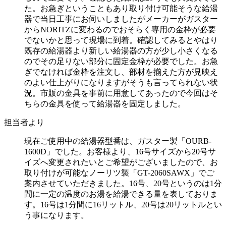
た。お急ぎということもあり取り付け可能そうな給湯
器で当日工事にお伺いしましたがメーカーがガスター
からNORITZに変わるのでおそらく専用の金枠が必要
でないかと思って現場に到着。確認してみるとやはり
既存の給湯器より新しい給湯器の方が少し小さくなる
のでその足りない部分に固定金枠が必要でした。お急
ぎでなければ金枠を注文し、部材を揃えた方が見映え
のよい仕上がりになりますがそうも言ってられない状
況。市販の金具を事前に用意してあったので今回はそ
ちらの金具を使って給湯器を固定しました。
担当者より
現在ご使用中の給湯器型番は、ガスター製「OURB-
1600D」でした。お客様より、16号サイズから20号サ
イズへ変更されたいとご希望がございましたので、お
取り付けが可能なノーリツ製「GT-2060SAWX」でご
案内させていただきました。16号、20号というのは1分
間に一定の温度のお湯を給湯できる量を表しておりま
す。16号は1分間に16リットル、20号は20リットルとい
う事になります。