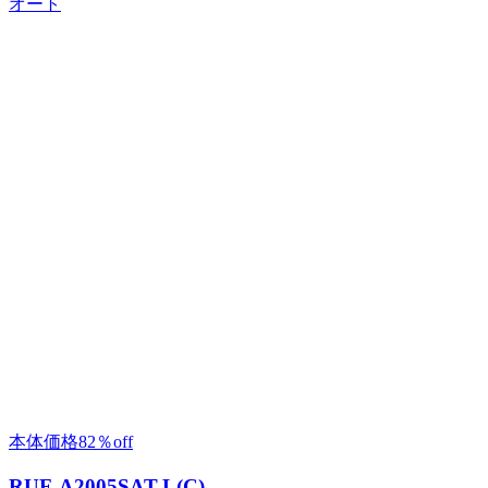
オート
本体価格
82％
off
RUF-A2005SAT-L(C)