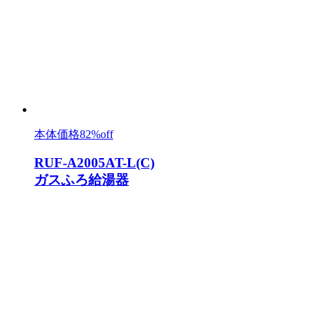
本体価格
82%off
RUF-A2005AT-L(C)
ガスふろ給湯器