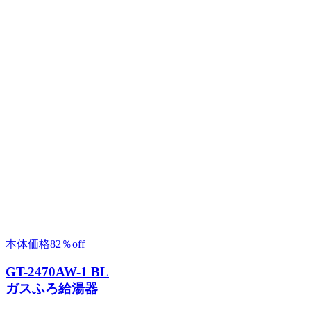
本体価格
82％
off
GT-2470AW-1 BL
ガスふろ給湯器