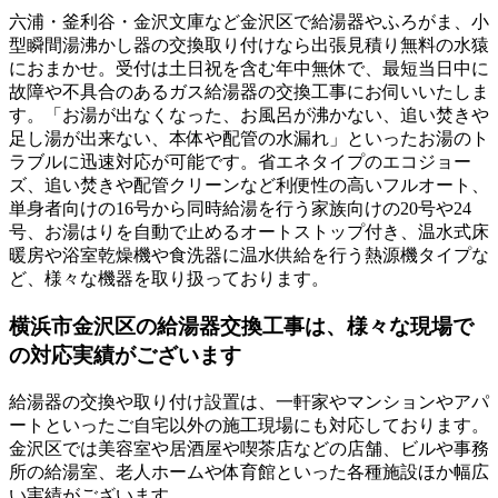
六浦・釜利谷・金沢文庫など金沢区で給湯器やふろがま、小
型瞬間湯沸かし器の交換取り付けなら出張見積り無料の水猿
におまかせ。受付は土日祝を含む年中無休で、最短当日中に
故障や不具合のあるガス給湯器の交換工事にお伺いいたしま
す。「お湯が出なくなった、お風呂が沸かない、追い焚きや
足し湯が出来ない、本体や配管の水漏れ」といったお湯のト
ラブルに迅速対応が可能です。省エネタイプのエコジョー
ズ、追い焚きや配管クリーンなど利便性の高いフルオート、
単身者向けの16号から同時給湯を行う家族向けの20号や24
号、お湯はりを自動で止めるオートストップ付き、温水式床
暖房や浴室乾燥機や食洗器に温水供給を行う熱源機タイプな
ど、様々な機器を取り扱っております。
横浜市金沢区の給湯器交換工事は、様々な現場で
の対応実績がございます
給湯器の交換や取り付け設置は、一軒家やマンションやアパ
ートといったご自宅以外の施工現場にも対応しております。
金沢区では美容室や居酒屋や喫茶店などの店舗、ビルや事務
所の給湯室、老人ホームや体育館といった各種施設ほか幅広
い実績がございます。