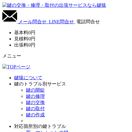
メール問合せ
LINE問合せ
電話問合せ
基本料
0
円
見積料
0
円
出張料
0
円
メニュー
鍵猿について
鍵のトラブル別サービス
鍵の開錠
鍵の修理
鍵の交換
鍵の取付
鍵の作成
対応箇所別の鍵トラブル