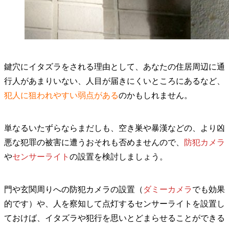
鍵穴にイタズラをされる理由として、あなたの住居周辺に通
行人があまりいない、人目が届きにくいところにあるなど、
犯人に狙われやすい弱点がある
のかもしれません。
単なるいたずらならまだしも、空き巣や暴漢などの、より凶
悪な犯罪の被害に遭うおそれも否めませんので、
防犯カメラ
や
センサーライト
の設置を検討しましょう。
門や玄関周りへの防犯カメラの設置（
ダミーカメラ
でも効果
的です）や、人を察知して点灯するセンサーライトを設置し
ておけば、イタズラや犯行を思いとどまらせることができる