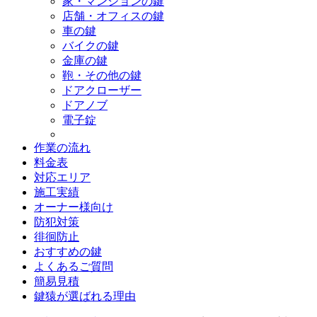
家・マンションの鍵
店舗・オフィスの鍵
車の鍵
バイクの鍵
金庫の鍵
鞄・その他の鍵
ドアクローザー
ドアノブ
電子錠
作業の流れ
料金表
対応エリア
施工実績
オーナー様向け
防犯対策
徘徊防止
おすすめの鍵
よくあるご質問
簡易見積
鍵猿が選ばれる理由